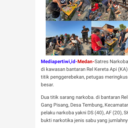
Mediapertiwi,id-
Medan-
Satres Narkob
di kawasan bantaran Rel Kereta Api (KA
titik penggerebekan, petugas meringkus
besar.
Dua titik sarang narkoba. di bantaran Re
Gang Pisang, Desa Tembung, Kecamatan P
pelaku narkoba yakni DS (40), AF (20), 
bukti narkotika jenis sabu yang jumlahnya