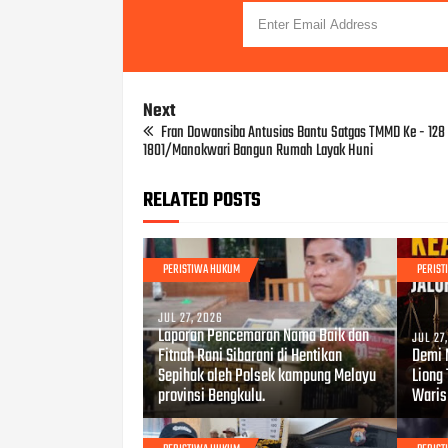
Next
Fran Dowansiba Antusias Bantu Satgas TMMD Ke - 128
1801/Manokwari Bangun Rumah Layak Huni
RELATED POSTS
PERISTIWA HUKUM
PERIS
JUL 27, 2026
Laporan Pencemaran Nama Baik dan
JUL 27
Fitnah Rani Sibarani di Hentikan
Demi 
Sepihak oleh Polsek kampung Melayu
Liong
provinsi Bengkulu.
Waris