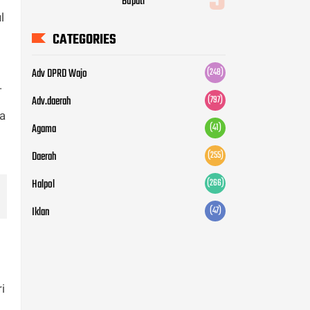
l
Halpol
(266)
Iklan
(47)
.
ya
i