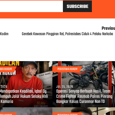
Previo
 Kodim
Gerebek Kawasan Pinggiran Rel, Polrestabes Ciduk 4 Pelaku Narkoba
TIWA HUKUM
PERISTIWA HUKUM
, 2026
JUL 25, 2026
Mendapatkan Keadilan, Iqbal Dg
Operasi Senyap Berbuah Hasil, Team
 Tempuh Jalur Hukum Selaku Ahli
Crime Fighter Resmob Polres Pinrang
 Kamaria
Bongkar Kasus Curanmor Non TO