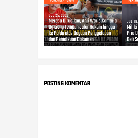
PERISTIWA HUKUM
PERIS
JUL 25, 2026
Merasa Dirugikan, Ahli Waris Kamaria
JUL 18
Dg Liong Tempuh Jalur Hukum hingga
Milik
ke Polda atas Dugaan Penggelapan
Pria 
dan Pemalsuan Dokumen
Deli 
POSTING KOMENTAR