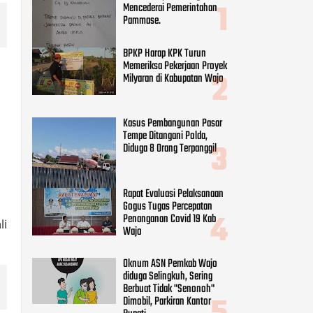
Rapat Evaluasi Pelaksanaan
Gogus Tugas Percepatan
Penanganan Covid 19 Kab
Wajo
Oknum ASN Pemkab Wajo
diduga Selingkuh, Sering
Berbuat Tidak "Senonoh"
Dimobil, Parkiran Kantor
Bupati
CATEGORIES
Adv DPRD Wajo
(248)
li
Adv.daerah
(797)
Agama
(41)
Daerah
(255)