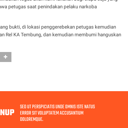
awa petugas saat penindakan pelaku narkoba
ang bukti, di lokasi penggerebekan petugas kemudian
aran Rel KA Tembung, dan kemudian membumi hanguskan
SED UT PERSPICIATIS UNDE OMNIS ISTE NATUS
GNUP
ERROR SIT VOLUPTATEM ACCUSANTIUM
DOLOREMQUE.