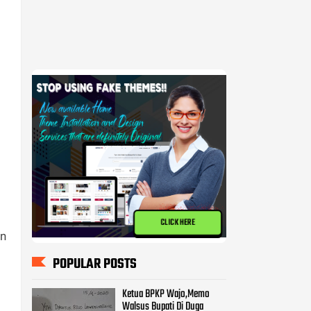
CLICK HERE
POPULAR POSTS
Ketua BPKP Wajo,Memo
Walsus Bupati Di Duga
Mencederai Pemerintahan
Pammase.
BPKP Harap KPK Turun
Memeriksa Pekerjaan Proyek
Milyaran di Kabupatan Wajo
an
Kasus Pembangunan Pasar
Tempe Ditangani Polda,
Diduga 8 Orang Terpanggil