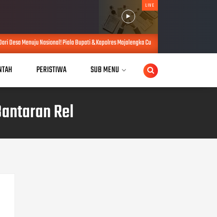
LIVE
nal! Piala Bupati & Kapolres Majalengka Cup 2026 Buru Bibit-Bibit Juara
AUG 07, 2026
NTAH
PERISTIWA
SUB MENU
antaran Rel