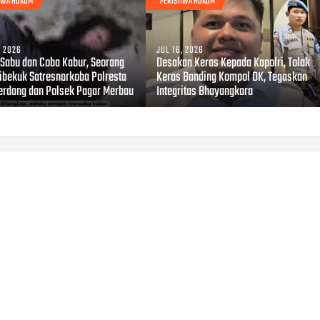
TIWA HUKUM
PERISTIWA HUKUM
, 2026
JUL 16, 2026
i Sabu dan Coba Kabur, Seorang
Desakan Keras Kepada Kapolri, Tolak
Dibekuk Satresnarkoba Polresta
Keras Banding Kompol DK, Tegaskan
Serdang dan Polsek Pagar Merbau
Integritas Bhayangkara