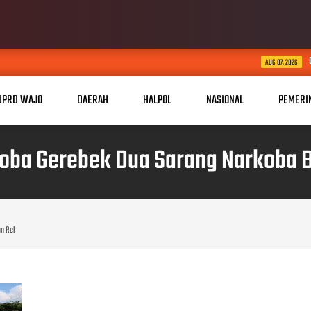
Dari Desa Menuju Nasio
AUG 07, 2026
DPRD WAJO
DAERAH
HALPOL
NASIONAL
PEMERI
koba Gerebek Dua Sarang Narkoba B
n Rel