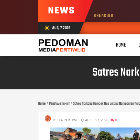
NEWS
BREAKING
AUG, 7 2026
wb_sunny
HOME
Satres Nar
Home
Peristiwa hukum
Satres Narkoba Gerebek Dua Sarang Narkoba Bantara
MEDIA PERTIWI
APRIL 27, 2026
0