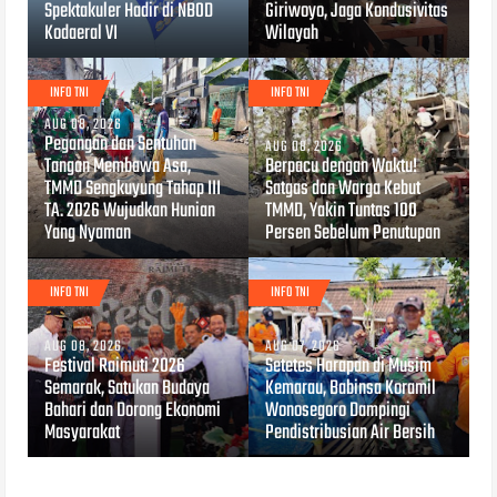
Spektakuler Hadir di NBOD
Giriwoyo, Jaga Kondusivitas
Kodaeral VI
Wilayah
INFO TNI
INFO TNI
AUG 08, 2026
Pegangan dan Sentuhan
AUG 08, 2026
Tangan Membawa Asa,
Berpacu dengan Waktu!
TMMD Sengkuyung Tahap III
Satgas dan Warga Kebut
TA. 2026 Wujudkan Hunian
TMMD, Yakin Tuntas 100
Yang Nyaman
Persen Sebelum Penutupan
INFO TNI
INFO TNI
AUG 08, 2026
AUG 07, 2026
Festival Raimuti 2026
Setetes Harapan di Musim
Semarak, Satukan Budaya
Kemarau, Babinsa Koramil
Bahari dan Dorong Ekonomi
Wonosegoro Dampingi
Masyarakat
Pendistribusian Air Bersih