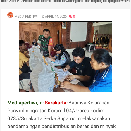
Home
Info TNI
Pastikan Tepat Sasaran, Babinsa Purwodiningratan Terjun Langsung Ke Lapangan Kawal Pen
MEDIA PERTIWI
APRIL 14, 2026
0
Mediapertiwi,id-
Surakarta-
Babinsa Kelurahan
Purwodiningratan Koramil 04/Jebres kodim
0735/Surakarta Serka Suparno melaksanakan
pendampingan pendistribusian beras dan minyak