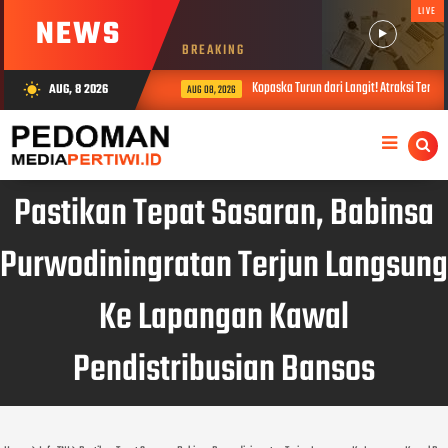
LIVE
NEWS
BREAKING
Kopaska Turun dari Langit! Atraksi Terjun 
AUG, 8 2026
wb_sunny
AUG 08, 2026
Pastikan Tepat Sasaran, Babinsa
Purwodiningratan Terjun Langsung
Ke Lapangan Kawal
Pendistribusian Bansos