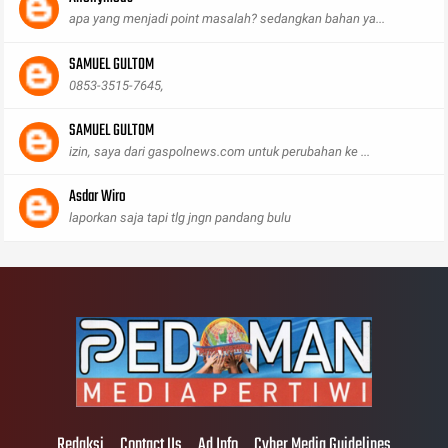
apa yang menjadi point masalah? sedangkan bahan ya...
SAMUEL GULTOM
0853-3515-7645,
SAMUEL GULTOM
izin, saya dari gaspolnews.com untuk perubahan ke ...
Asdar Wiro
laporkan saja tapi tlg jngn pandang bulu
Redaksi
Contact Us
Ad Info
Cyber Media Guidelines