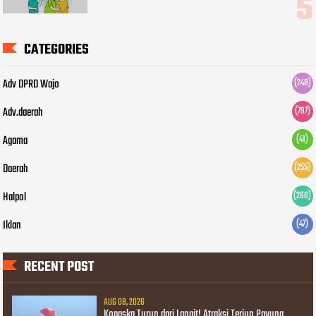
CATEGORIES
Adv DPRD Wajo
(248)
Adv.daerah
(797)
Agama
(41)
Daerah
(255)
Halpol
(266)
Iklan
(47)
RECENT POST
AUG 08, 2026
Kopaska Turun dari Langit! Atraksi Terjun Payung