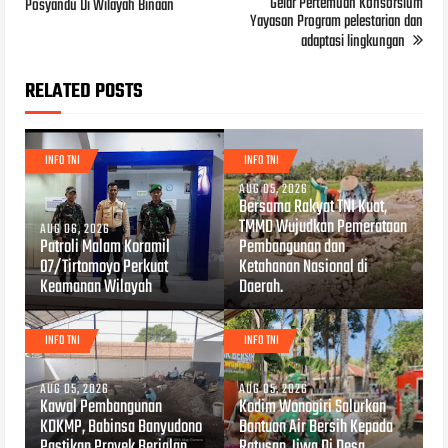
Gelar Pertemuan Konsorsium
Posyandu Di Wilayah Binaan
Yayasan Program pelestarian dan
adaptasi lingkungan
RELATED POSTS
INFO TNI
INFO TNI
AUG 05, 2026
Bersama Rakyat TNI Kuat,
TMMD Wujudkan Pemerataan
AUG 06, 2026
Patroli Malam Koramil
Pembangunan dan
07/Tirtomoyo Perkuat
Ketahanan Nasional di
Keamanan Wilayah
Daerah.
INFO TNI
INFO TNI
AUG 05, 2026
AUG 05, 2026
Kawal Pembangunan
Kodim Wonogiri Salurkan
KDKMP, Babinsa Banyudono
Bantuan Air Bersih Kepada
Pastikan Proyek Berjalan
Ratusan Jiwa Di Desa