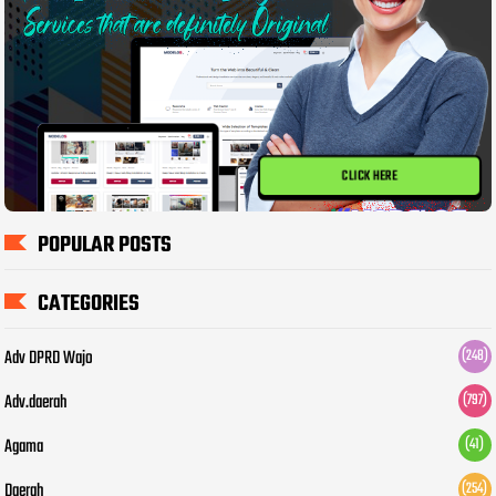
CLICK HERE
POPULAR POSTS
CATEGORIES
Adv DPRD Wajo
(248)
Adv.daerah
(797)
Agama
(41)
Daerah
(254)