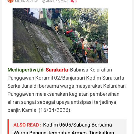
MEDIA PERTIWI
APRIL 16, 2026
0
Mediapertiwi,id-
Surakarta-
Babinsa Kelurahan
Punggawan Koramil 02/Banjarsari Kodim Surakarta
Serka Junaidi bersama warga masyarakat Kelurahan
Punggawan melaksanakan kegiatan pembersihan
aliran sungai sebagai upaya antisipasi terjadinya
banjir, Kamis (16/04/2026).
Kodim 0605/Subang Bersama
ALSO READ :
Warga Bangun Jembatan Armco, Tingkatkan