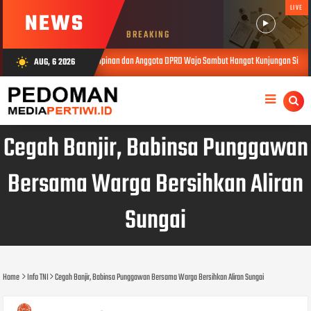
LIVE
NEWS
BREAKING
kuat Sinergi, Pimpinan dan Anggota DPRD Wajo Sambut Hangat Kunjungan Silaturahmi Kapolr
AUG, 6 2026
wb_sunny
Cegah Banjir, Babinsa Punggawan
Bersama Warga Bersihkan Aliran
Sungai
Home
Info TNI
Cegah Banjir, Babinsa Punggawan Bersama Warga Bersihkan Aliran Sungai