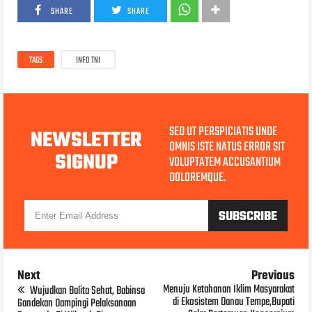
SHARE
SHARE
TAGS
INFO TNI
SED UT PERSPICIATIS UNDE
NEWSLETTER
OMNIS ISTE NATUS ERROR SIT
SIGNUP
VOLUPTATEM ACCUSANTIUM
DOLOREMQUE.
Next
Previous
Menuju Ketahanan Iklim Masyarakat
Wujudkan Balita Sehat, Babinsa
di Ekosistem Danau Tempe,Bupati
Gandekan Dampingi Pelaksanaan