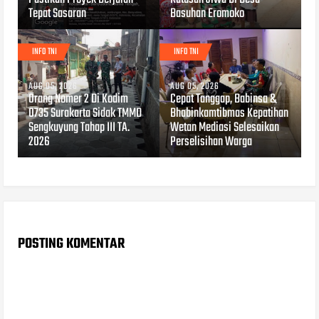
Tepat Sasaran
Basuhan Eromoko
INFO TNI
INFO TNI
AUG 05, 2026
AUG 05, 2026
Orang Nomer 2 Di Kodim
Cepat Tanggap, Babinsa &
0735 Surakarta Sidak TMMD
Bhabinkamtibmas Kepatihan
Sengkuyung Tahap III TA.
Wetan Mediasi Selesaikan
2026
Perselisihan Warga
POSTING KOMENTAR