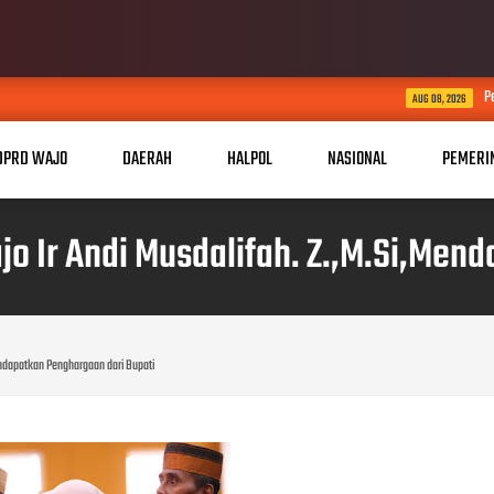
Pengacara Senior Erles R
AUG 08, 2026
DPRD WAJO
DAERAH
HALPOL
NASIONAL
PEMERI
jo Ir Andi Musdalifah. Z.,M.Si,Men
Mendapatkan Penghargaan dari Bupati