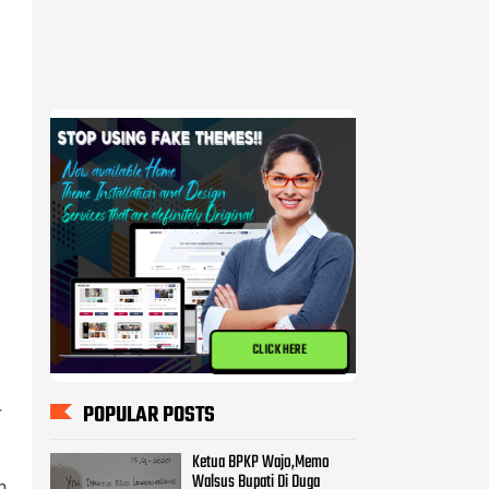
CLICK HERE
POPULAR POSTS
Ketua BPKP Wajo,Memo
Walsus Bupati Di Duga
Mencederai Pemerintahan
Pammase.
BPKP Harap KPK Turun
Memeriksa Pekerjaan Proyek
Milyaran di Kabupatan Wajo
-
Kasus Pembangunan Pasar
Tempe Ditangani Polda,
Diduga 8 Orang Terpanggil
n