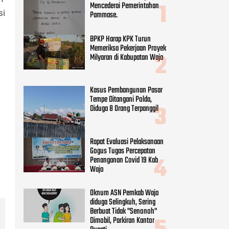
si
Rapat Evaluasi Pelaksanaan
Gogus Tugas Percepatan
Penanganan Covid 19 Kab
Wajo
Oknum ASN Pemkab Wajo
diduga Selingkuh, Sering
Berbuat Tidak "Senonoh"
Dimobil, Parkiran Kantor
Bupati
CATEGORIES
Adv DPRD Wajo
(248)
Adv.daerah
(797)
Agama
(41)
Daerah
(255)