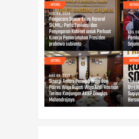
ARTIKEL
ARTIKE
AUG 08, 2026
Pengacara Senior Erles Rareral
SH,MH,.: Perlu Evaluasi dan
Penyegaran Kabinet untuk Perkuat
AUG 08
Kinerja Pemerintahan Presiden
Pemka
prabowo subianto
Sejum
ARTIKEL
ARTIKE
AUG 06, 2026
Sinergi Antara Pemkab Wajo dan
AUG 06
Polres Wajo Bupati Wajo Andi Rosman
Dari 
Terima Kunjungan AKBP Douglas
Sugiy
Mahendrajaya
Bersa