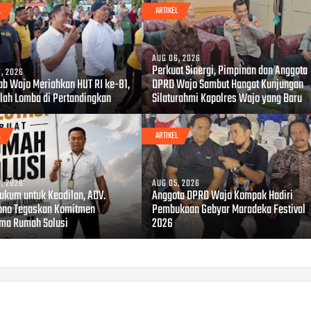
L
ARTIKEL
AUG 06, 2026
Perkuat Sinergi, Pimpinan dan Anggota
, 2026
b Wajo Meriahkan HUT RI ke-81,
DPRD Wajo Sambut Hangat Kunjungan
lah Lomba di Pertandingkan
Silaturahmi Kapolres Wajo yang Baru
L
ARTIKEL
, 2026
AUG 05, 2026
Hukum untuk Keadilan, ADV.
Anggota DPRD Wajo Kompak Hadiri
ono Tegaskan Komitmen
Pembukaan Gebyar Maradeka Festival
ma Rumah Solusi
2026