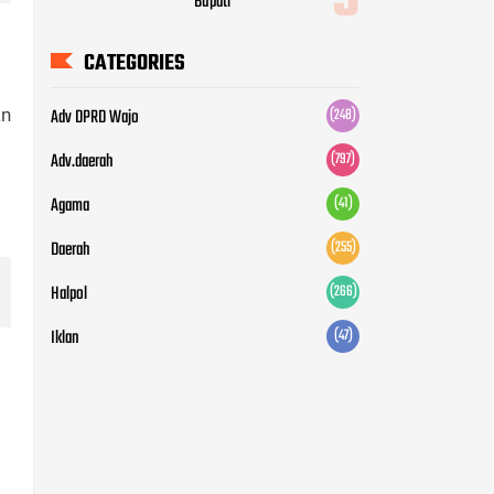
Halpol
(266)
Iklan
(47)
an