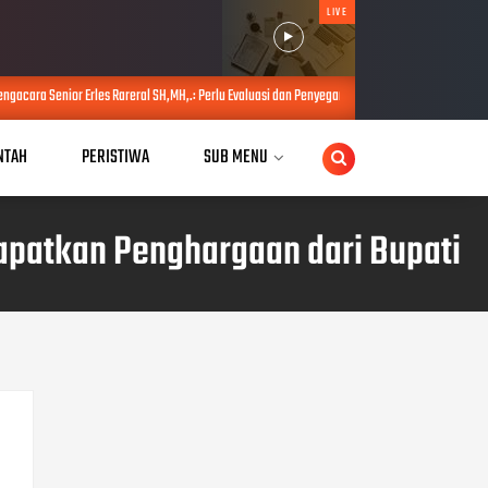
LIVE
areral SH,MH,.: Perlu Evaluasi dan Penyegaran Kabinet untuk Perkuat Kinerja Pemerintahan P
NTAH
PERISTIWA
SUB MENU
dapatkan Penghargaan dari Bupati