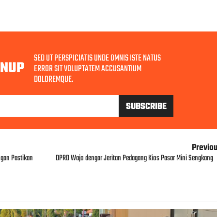
SED UT PERSPICIATIS UNDE OMNIS ISTE NATUS
GNUP
ERROR SIT VOLUPTATEM ACCUSANTIUM
DOLOREMQUE.
Previo
ngan Pastikan
DPRD Wajo dengar Jeritan Pedagang Kios Pasar Mini Sengkang