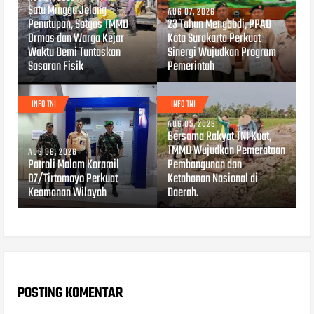
Satu Minggu Jelang
AUG 07, 2026
Penutupan, Satgas TMMD
23 Tahun Mengabdi, PPAD
Ormas dan Warga Kejar
Kota Surakarta Perkuat
Waktu Demi Tuntaskan
Sinergi Wujudkan Program
Sasaran Fisik
Pemerintah
INFO TNI
INFO TNI
AUG 05, 2026
Bersama Rakyat TNI Kuat,
TMMD Wujudkan Pemerataan
AUG 06, 2026
Patroli Malam Koramil
Pembangunan dan
07/Tirtomoyo Perkuat
Ketahanan Nasional di
Keamanan Wilayah
Daerah.
POSTING KOMENTAR