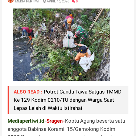
MEDIA PERTIWI
APRIL 16, 2026
0
Potret Canda Tawa Satgas TMMD
ALSO READ :
Ke 129 Kodim 0210/TU dengan Warga Saat
Lepas Lelah di Waktu Istirahat
Mediapertiwi,id-
Sragen-
Koptu Agung beserta satu
anggota Babinsa Koramil 15/Gemolong Kodim