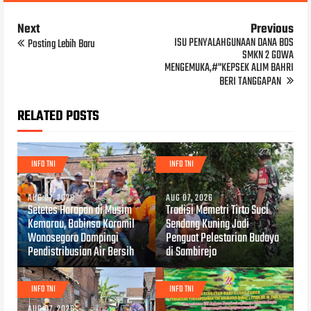
Next
Previous
ISU PENYALAHGUNAAN DANA BOS
Posting Lebih Baru
SMKN 2 GOWA
MENGEMUKA,#"KEPSEK ALIM BAHRI
BERI TANGGAPAN
RELATED POSTS
INFO TNI
INFO TNI
AUG 07, 2026
AUG 07, 2026
Setetes Harapan di Musim
Tradisi Memetri Tirto Suci
Kemarau, Babinsa Koramil
Sendang Kuning Jadi
Wonosegoro Dampingi
Penguat Pelestarian Budaya
Pendistribusian Air Bersih
di Sambirejo
INFO TNI
INFO TNI
AUG 07, 2026