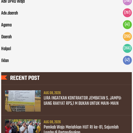
Adv DPRD Wajo
(248)
Adv.daerah
(797)
Agama
(41)
Daerah
(255)
Halpol
(266)
Iklan
(47)
RECENT POST
AUG 08, 2026
LIRA INGATKAN KONTRAKTOR JEMBATAN S. JAMPU:
UANG RAKYAT RP5,1 M BUKAN UNTUK MAIN-MAIN
AUG 08, 2026
Pemkab Wajo Meriahkan HUT RI ke-81, Sejumlah
Lomba di Pertandingkan