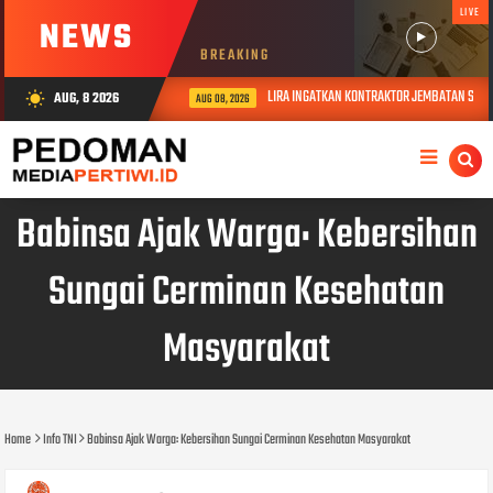
LIVE
NEWS
BREAKING
LIRA INGATKAN KONTRAKTOR JEMBATAN S. JA
AUG, 8 2026
wb_sunny
AUG 08, 2026
Babinsa Ajak Warga: Kebersihan
Sungai Cerminan Kesehatan
Masyarakat
Home
Info TNI
Babinsa Ajak Warga: Kebersihan Sungai Cerminan Kesehatan Masyarakat