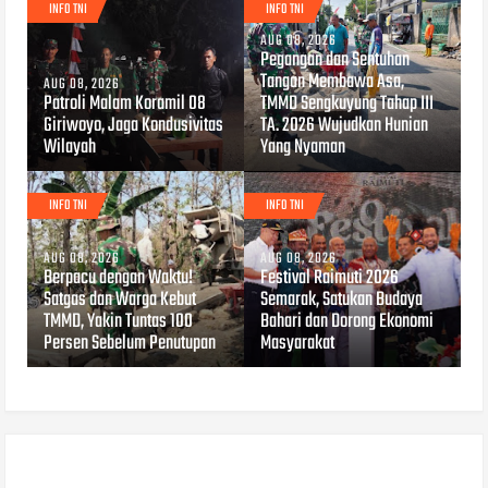
INFO TNI
INFO TNI
AUG 08, 2026
Pegangan dan Sentuhan
Tangan Membawa Asa,
AUG 08, 2026
Patroli Malam Koramil 08
TMMD Sengkuyung Tahap III
Giriwoyo, Jaga Kondusivitas
TA. 2026 Wujudkan Hunian
Wilayah
Yang Nyaman
INFO TNI
INFO TNI
AUG 08, 2026
AUG 08, 2026
Berpacu dengan Waktu!
Festival Raimuti 2026
Satgas dan Warga Kebut
Semarak, Satukan Budaya
TMMD, Yakin Tuntas 100
Bahari dan Dorong Ekonomi
Persen Sebelum Penutupan
Masyarakat