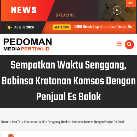
LIVE
NEWS
BREAKING
OMBB Desak Inspektorat Usut Tuntas Dugaa
AUG, 10 2026
wb_sunny
AUG 10, 2026
Sempatkan Waktu Senggang,
Babinsa Kratonan Komsos Dengan
Penjual Es Balok
Home
Info TNI
Sempatkan Waktu Senggang, Babinsa Kratonan Komsos Dengan Penjual Es Balok