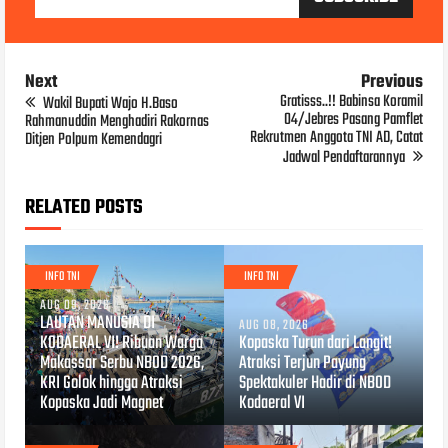
Next
Previous
Gratisss..!! Babinsa Koramil
Wakil Bupati Wajo H.Baso
04/Jebres Pasang Pamflet
Rahmanuddin Menghadiri Rakornas
Rekrutmen Anggota TNI AD, Catat
Ditjen Polpum Kemendagri
Jadwal Pendaftarannya
RELATED POSTS
INFO TNI
INFO TNI
AUG 09, 2026
LAUTAN MANUSIA DI
AUG 08, 2026
KODAERAL VI! Ribuan Warga
Kopaska Turun dari Langit!
Makassar Serbu NBOD 2026,
Atraksi Terjun Payung
KRI Golok hingga Atraksi
Spektakuler Hadir di NBOD
Kopaska Jadi Magnet
Kodaeral VI