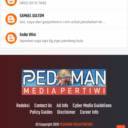
0853-3515-7645,
SAMUEL GULTOM
izin, saya dari gaspolnews.com untuk perubahan ke ...
Asdar Wiro
laporkan saja tapi tlg jngn pandang bulu
Redaksi
Contact Us
Ad Info
Cyber Media Guidelines
Policy Guides
Disclaimer
Career Info
© Copyright 2019
PEDOMAN MEDIA PERTIWI