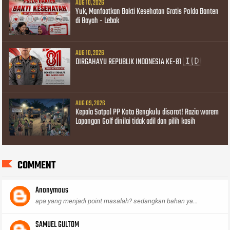
AUG 10, 2026
Yuk, Manfaatkan Bakti Kesehatan Gratis Polda Banten
di Bayah - Lebak
AUG 10, 2026
DIRGAHAYU REPUBLIK INDONESIA KE-81 🇮🇩
AUG 09, 2026
Kepala Satpol PP Kota Bengkulu disorot! Razia warem
Lapangan Golf dinilai tidak adil dan pilih kasih
COMMENT
Anonymous
apa yang menjadi point masalah? sedangkan bahan ya...
SAMUEL GULTOM