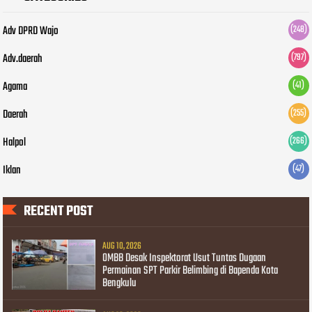
Adv DPRD Wajo
(248)
Adv.daerah
(797)
Agama
(41)
Daerah
(255)
Halpol
(266)
Iklan
(47)
RECENT POST
AUG 10, 2026
OMBB Desak Inspektorat Usut Tuntas Dugaan
Permainan SPT Parkir Belimbing di Bapenda Kota
Bengkulu