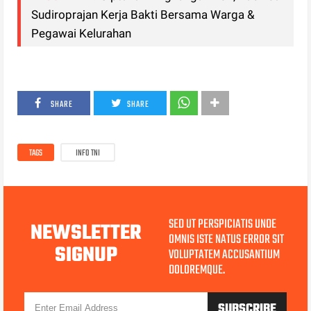
Sudiroprajan Kerja Bakti Bersama Warga &
Pegawai Kelurahan
SHARE
SHARE
TAGS
INFO TNI
SED UT PERSPICIATIS UNDE
NEWSLETTER
OMNIS ISTE NATUS ERROR SIT
SIGNUP
VOLUPTATEM ACCUSANTIUM
DOLOREMQUE.