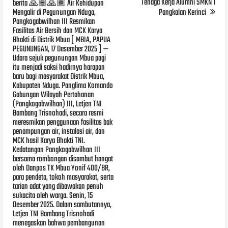
Tenaga Kerja Alumni SMKN 1
berita 🙏🏾🙏🏾 Air Kehidupan
Mengalir di Pegunungan Nduga,
Pangkalan Kerinci
Pangkogabwilhan III Resmikan
Fasilitas Air Bersih dan MCK Karya
Bhakti di Distrik Mbua [ MBIA, PAPUA
PEGUNUNGAN, 17 Desember 2025 ] —
Udara sejuk pegunungan Mbua pagi
itu menjadi saksi hadirnya harapan
baru bagi masyarakat Distrik Mbua,
Kabupaten Nduga. Panglima Komando
Gabungan Wilayah Pertahanan
(Pangkogabwilhan) III, Letjen TNI
Bambang Trisnohadi, secara resmi
meresmikan penggunaan fasilitas bak
penampungan air, instalasi air, dan
MCK hasil Karya Bhakti TNI.
Kedatangan Pangkogabwilhan III
bersama rombongan disambut hangat
oleh Danpos TK Mbua Yonif 400/BR,
para pendeta, tokoh masyarakat, serta
tarian adat yang dibawakan penuh
sukacita oleh warga. Senin, 15
Desember 2025. Dalam sambutannya,
Letjen TNI Bambang Trisnohadi
menegaskan bahwa pembangunan