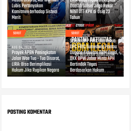
Medan Disorot, Adi Warman
LIRA Wajo Ingatkan Kepala
Lubis Pertanyakan
Daerah Sulsel Jaga Rekor
Komitmen terhadap Sistem
Nihil OTT KPK di Usia 23
Merit
Tahun
SOROT
SOROT
AUG 03, 2026
Sekjen DPP FRIC dan Ketua
DPC FRIC Sumedang Pantau
AUG 04, 2026
Proyek APBN Peningkatan
Dugaan Aktivitas BBM Ilegal,
Jalan Wae Tuo - Tua Disorot,
OKK DPW Jabar Minta APH
LIRA: Bisa Berimplikasi
Bertindak Tegas
Hukum Jika Rugikan Negara
Berdasarkan Hukum
POSTING KOMENTAR