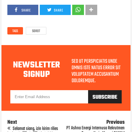
SHARE
SHARE
TAGS
SOROT
SED UT PERSPICIATIS UNDE
NEWSLETTER
OMNIS ISTE NATUS ERROR SIT
SIGNUP
VOLUPTATEM ACCUSANTIUM
DOLOREMQUE.
Next
Previous
PT Ashna Energi Internusa Rekrutmen
Selamat siang, izin kirim rilies