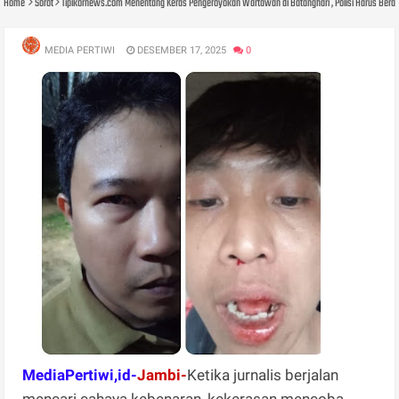
Home
Sorot
Tipikornews.com Menentang Keras Pengeroyokan Wartawan di Batanghari , Polisi Harus Beran
MEDIA PERTIWI
DESEMBER 17, 2025
0
M
ediaPertiwi,id-
Jambi-
Ketika jurnalis berjalan
mencari cahaya kebenaran, kekerasan mencoba