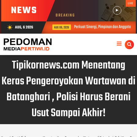
LIVE
NEWS
BREAKING
Perkuat Sinergi, Pimpinan dan Anggota DPRD
AUG, 6 2026
wb_sunny
AUG 06, 2026
Tipikornews.com Menentang
Keras Pengeroyokan Wartawan di
Batanghari , Polisi Harus Berani
Usut Sampai Akhir!