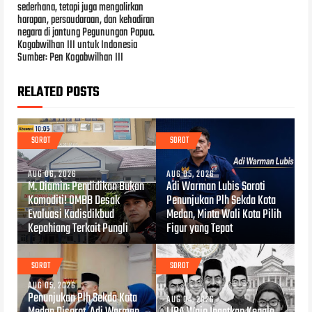
sederhana, tetapi juga mengalirkan
harapan, persaudaraan, dan kehadiran
negara di jantung Pegunungan Papua.
Kogabwilhan III untuk Indonesia
Sumber: Pen Kogabwilhan III
RELATED POSTS
SOROT
SOROT
AUG 06, 2026
AUG 05, 2026
M. Diamin: Pendidikan Bukan
Adi Warman Lubis Soroti
Komoditi! OMBB Desak
Penunjukan Plh Sekda Kota
Evaluasi Kadisdikbud
Medan, Minta Wali Kota Pilih
Kepahiang Terkait Pungli
Figur yang Tepat
SOROT
SOROT
AUG 05, 2026
Penunjukan Plh Sekda Kota
AUG 04, 2026