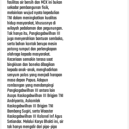
fasilitas air bersih dan MCK ini bukan
sekadar pembangunan fisik,
melainkan wujud nyata kepedulian
TNI dalam meningkatkan kualitas
hidup masyarakat, khususnya di
wilayah pedalaman dan pegunungan.
Tak hanya itu, Pangkogabwilhan III
juga menyerahkan bantuan sembako,
serta bahan kontak berupa mesin
potong rumput dan perlengkapan
olahraga kepada masyarakat.
Keceriaan semakin terasa saat
bingkisan dan boneka dibagikan
kepada anak-anak, menghadirkan
senyum polos yang menjadi harapan
masa depan Papua. Adapun
rombongan yang mendampingi
Pangkogabwilhan III antara lain
Asops Kaskogabwilhan III Brigjen TNI
Andriyanto, Askomlek
Kaskogabwilhan III Brigjen TNI
Bambang Sugiri, serta Waaster
Kaskogabwilhan III Kolonel Inf Agus
Setiandar. Melalui Karya Bhakti ini, air
tak hanya mengalir dari pipa-pipa