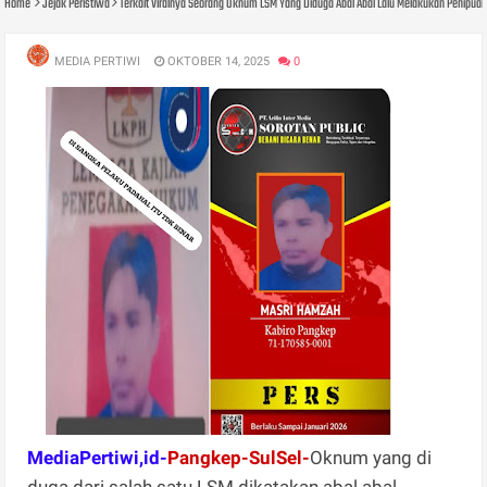
Home
Jejak Peristiwa
Terkait Viralnya Seorang Oknum LSM Yang Diduga Abal Abal Lalu Melakukan Penipuan
MEDIA PERTIWI
OKTOBER 14, 2025
0
MediaPertiwi,id-
Pangkep-SulSel-
Oknum yang di
duga dari salah satu LSM dikatakan abal abal