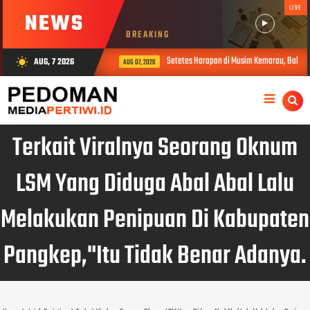
LIVE
NEWS
BREAKING
Setetes Harapan di Musim Kemarau, Babinsa
AUG, 7 2026
wb_sunny
AUG 07, 2026
Terkait Viralnya Seorang Oknum
LSM Yang Diduga Abal Abal Lalu
Melakukan Penipuan Di Kabupaten
Pangkep,"Itu Tidak Benar Adanya.