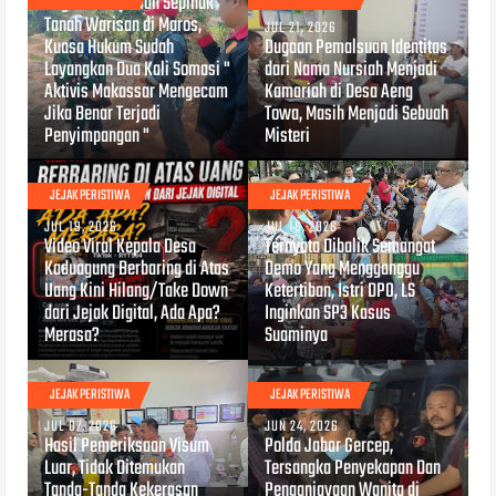
Dugaan Penjualan Sepihak
Tanah Warisan di Maros,
JUL 21, 2026
Kuasa Hukum Sudah
Dugaan Pemalsuan Identitas
Layangkan Dua Kali Somasi "
dari Nama Nursiah Menjadi
Aktivis Makassar Mengecam
Kamariah di Desa Aeng
Jika Benar Terjadi
Towa, Masih Menjadi Sebuah
Penyimpangan "
Misteri
JEJAK PERISTIWA
JEJAK PERISTIWA
JUL 19, 2026
JUL 16, 2026
Video Viral Kepala Desa
Ternyata Dibalik Semangat
Kaduagung Berbaring di Atas
Demo Yang Mengganggu
Uang Kini Hilang/Take Down
Ketertiban, Istri DPO, LS
dari Jejak Digital, Ada Apa?
Inginkan SP3 Kasus
Merasa?
Suaminya
JEJAK PERISTIWA
JEJAK PERISTIWA
JUL 07, 2026
JUN 24, 2026
Hasil Pemeriksaan Visum
Polda Jabar Gercep,
Luar, Tidak Ditemukan
Tersangka Penyekapan Dan
Tanda-Tanda Kekerasan
Penganiayaan Wanita di