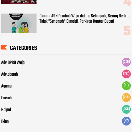
Oknum ASN Pemkab Wajo diduga Selingkuh, Sering Berbuat
Tidak "Senonoh" Dimobil, Parkiran Kantor Bupati
CATEGORIES
Adv DPRD Wajo
(248)
Adv.daerah
(797)
Agama
(41)
Daerah
(255)
Halpol
(266)
Iklan
(47)