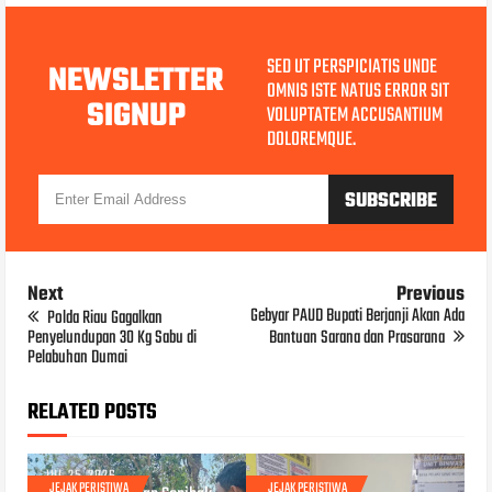
SED UT PERSPICIATIS UNDE
NEWSLETTER
OMNIS ISTE NATUS ERROR SIT
SIGNUP
VOLUPTATEM ACCUSANTIUM
DOLOREMQUE.
Next
Previous
Gebyar PAUD Bupati Berjanji Akan Ada
Polda Riau Gagalkan
Penyelundupan 30 Kg Sabu di
Bantuan Sarana dan Prasarana
Pelabuhan Dumai
RELATED POSTS
JUL 25, 2026
JEJAK PERISTIWA
JEJAK PERISTIWA