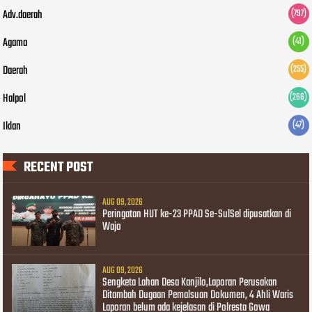
Adv.daerah
(797)
Agama
(41)
Daerah
(255)
Halpol
(266)
Iklan
(47)
RECENT POST
AUG 09, 2026
Peringatan HUT ke-23 PPAD Se-SulSel dipusatkan di
Wajo
AUG 09, 2026
Sengketa Lahan Desa Kanjilo,Laporan Perusakan
Ditambah Dugaan Pemalsuan Dokumen, 4 Ahli Waris
Laporan belum ada kejelasan di Polresta Gowa