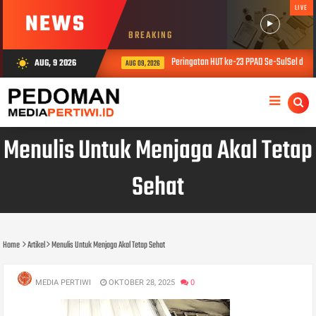
LIVE
NEWS
BREAKING
Peringatan HUT ke-23 PPAD Se-SulSel dipusa
AUG, 9 2026
wb_sunny
AUG 09, 2026
Menulis Untuk Menjaga Akal Tetap
Sehat
Home
Artikel
Menulis Untuk Menjaga Akal Tetap Sehat
MEDIA PERTIWI
OKTOBER 28, 2025
0