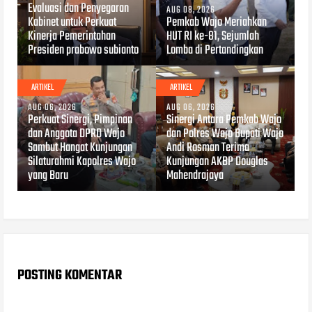
Evaluasi dan Penyegaran
AUG 08, 2026
Kabinet untuk Perkuat
Pemkab Wajo Meriahkan
Kinerja Pemerintahan
HUT RI ke-81, Sejumlah
Presiden prabowo subianto
Lomba di Pertandingkan
ARTIKEL
ARTIKEL
AUG 06, 2026
AUG 06, 2026
Perkuat Sinergi, Pimpinan
Sinergi Antara Pemkab Wajo
dan Anggota DPRD Wajo
dan Polres Wajo Bupati Wajo
Sambut Hangat Kunjungan
Andi Rosman Terima
Silaturahmi Kapolres Wajo
Kunjungan AKBP Douglas
yang Baru
Mahendrajaya
POSTING KOMENTAR