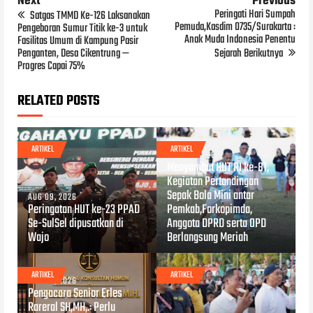
Next
Previous
Peringati Hari Sumpah
Satgas TMMD Ke-126 Laksanakan
Pemuda,Kasdim 0735/Surakarta :
Pengeboran Sumur Titik ke-3 untuk
Anak Muda Indonesia Penentu
Fasilitas Umum di Kampung Pasir
Penganten, Desa Cikentrung —
Sejarah Berikutnya
Progres Capai 75%
RELATED POSTS
ARTIKEL
ARTIKEL
AUG 09, 2026
Menyambut HUT RI ke-81,
Kegiatan Pertandingan
Sepak Bola Mini antar
AUG 09, 2026
Peringatan HUT ke-23 PPAD
Pemkab,Forkopimda,
Se-SulSel dipusatkan di
Anggota DPRD serta OPD
Wajo
Berlangsung Meriah
ARTIKEL
ARTIKEL
AUG 08, 2026
Pengacara Senior Erles
Rareral SH,MH,.: Perlu