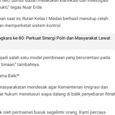
ri IMO Sumut sudah melakukan klarifikasi dan investigasi
kti,” tegas Nuar Erde.
n saat ini, Rutan Kelas I Medan berhasil menutup celah-
an memperketat sistem kontrol.
kara ke-80: Perkuat Sinergi Polri dan Masyarakat Lewat
njadi salah satu model pembinaan yang berorientasi pada
 binaan,” tambahnya.
ma Baik!*
emasyarakatan mendesak agar Kementerian Imigrasi dan
 hukum menelusuri siapa dalang di balik penyebaran fitna
ak oleh permainan busuk segelintir orang. Kami percaya