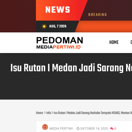
NEWS
BREAKING
AUG, 7 2026
wb_sunny
HOME
Isu Rutan I Medan Jadi Sarang 
Home
Info
Isu Rutan I Medan Jadi Sarang Narkoba Ternyata HOAKS, Mantan W
MEDIA PERTIWI
OKTOBER 14, 2025
0