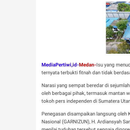
MediaPertiwi,id-
Medan-
Isu yang menud
ternyata terbukti fitnah dan tidak berdas
Narasi yang sempat beredar di sejumlah m
oleh berbagai pihak, termasuk mantan wa
tokoh pers independen di Sumatera Uta
Penegasan disampaikan langsung oleh 
Nasional (GARNIZUN), H. Ardiansyah Sar
menilai tuduhan tersebut sengaja digoren