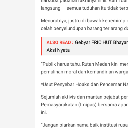
narkoba padahal faktanya nihil. Kami da
langsung — semua tuduhan itu tidak terbu
Menurutnya, justru di bawah kepemimpina
celah penyelundupan barang terlarang d
Gebyar FRIC HUT Bhayang
ALSO READ :
Aksi Nyata
“Publik harus tahu, Rutan Medan kini me
pemulihan moral dan kemandirian warga
*Usut Penyebar Hoaks dan Pencemar Na
Sejumlah aktivis dan mantan pejabat p
Pemasyarakatan (Imipas) bersama aparat
ini.
“Jangan biarkan nama baik institusi rus