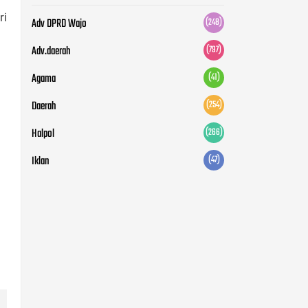
ri
Adv DPRD Wajo
(248)
Adv.daerah
(797)
Agama
(41)
Daerah
(254)
Halpol
(266)
Iklan
(47)