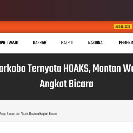
Perkuat Sinergi, P
AUG 06, 2026
DPRD WAJO
DAERAH
HALPOL
NASIONAL
PEMERI
Narkoba Ternyata HOAKS, Mantan Wa
Angkat Bicara
arga Binaan dan Aktivis Nasional Angkat Bicara