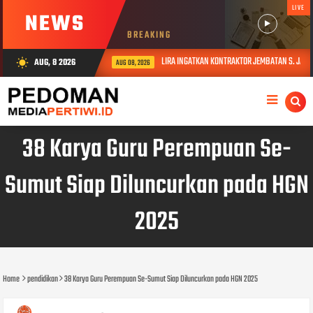
LIVE
NEWS
BREAKING
LIRA INGATKAN KONTRAKTOR JEMBATAN S. JAMPU: UANG RA
AUG, 8 2026
wb_sunny
AUG 08, 2026
38 Karya Guru Perempuan Se-
Sumut Siap Diluncurkan pada HGN
2025
Home
pendidikan
38 Karya Guru Perempuan Se-Sumut Siap Diluncurkan pada HGN 2025