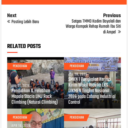
Next
Previous
Satgas TMMD Kodim Boyolali dan
Posting Lebih Baru
Warga Kompak Rehap Rumah Ibu Siti
di Ampel
RELATED POSTS
PENDIDIKAN
PENDIDIKAN
JUL 28, 2026
SMKN 1 Pangkalan Kerinci
Kirim Wakil Riau ke LKS
JUL 31, 2026
Pendidikan & Pelatihan
DIKMEN Tingkat Nasional
Mapala Stacia UMJ Rock
2026 pada Cabang Industrial
Climbing (Natural Climbing)
Control
PENDIDIKAN
PENDIDIKAN
APR 16, 2026