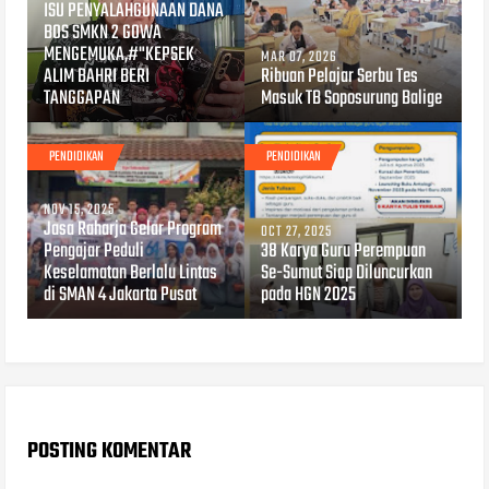
ISU PENYALAHGUNAAN DANA
BOS SMKN 2 GOWA
MENGEMUKA,#"KEPSEK
MAR 07, 2026
ALIM BAHRI BERI
Ribuan Pelajar Serbu Tes
TANGGAPAN
Masuk TB Soposurung Balige
PENDIDIKAN
PENDIDIKAN
NOV 15, 2025
Jasa Raharja Gelar Program
OCT 27, 2025
Pengajar Peduli
38 Karya Guru Perempuan
Keselamatan Berlalu Lintas
Se-Sumut Siap Diluncurkan
di SMAN 4 Jakarta Pusat
pada HGN 2025
POSTING KOMENTAR