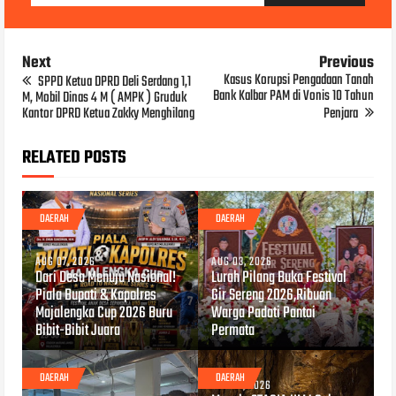
Next
Previous
Kasus Korupsi Pengadaan Tanah
SPPD Ketua DPRD Deli Serdang 1,1
Bank Kalbar PAM di Vonis 10 Tahun
M, Mobil Dinas 4 M ( AMPK ) Gruduk
Kantor DPRD Ketua Zakky Menghilang
Penjara
RELATED POSTS
DAERAH
DAERAH
AUG 07, 2026
AUG 03, 2026
Dari Desa Menuju Nasional!
Lurah Pilang Buka Festival
Piala Bupati & Kapolres
Gir Sereng 2026,Ribuan
Majalengka Cup 2026 Buru
Warga Padati Pantai
Bibit-Bibit Juara
Permata
DAERAH
DAERAH
AUG 01, 2026