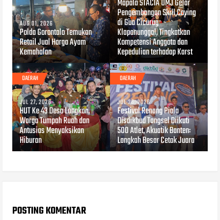
Mapala STACIA UMJ Gelar
Pengembangan Skill Caving
di Gua Cicurug
AUG 01, 2026
Polda Gorontalo Temukan
Klapanunggal, Tingkatkan
Retail Jual Harga Ayam
Kompetensi Anggota dan
Kemahalan
Kepedulian terhadap Karst
DAERAH
DAERAH
JUL 27, 2026
JUL 26, 2026
HUT Ke 43 Desa Langkan,
Festival Renang Piala
Warga Tumpah Ruah dan
Disdikbud Tangsel Diikuti
Antusias Menyaksikan
500 Atlet, Akuatik Banten:
Hiburan
Langkah Besar Cetak Juara
POSTING KOMENTAR