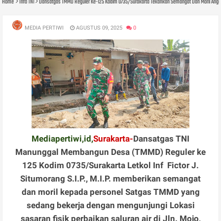
Home
Info TNI
Dansatgas TMMD Reguler Ke-125 Kodim 0735/Surakarta Tekankan Semangat Dan Moril Angg
MEDIA PERTIWI
AGUSTUS 09, 2025
0
Mediapertiwi,id,
Surakarta-
Dansatgas TNI
Manunggal Membangun Desa (TMMD) Reguler ke
125 Kodim 0735/Surakarta Letkol Inf Fictor J.
Situmorang S.I.P., M.I.P. memberikan semangat
dan moril kepada personel Satgas TMMD yang
sedang bekerja dengan mengunjungi Lokasi
sasaran fisik perbaikan saluran air di Jln. Mojo,