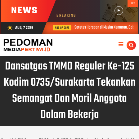
LIVE
NEWS
BREAKING
Setetes Harapan di Musim Kemarau, Babinsa 
AUG, 7 2026
wb_sunny
AUG 07, 2026
Dansatgas TMMD Reguler Ke-125
Kodim 0735/Surakarta Tekankan
Semangat Dan Moril Anggota
Dalam Bekerja