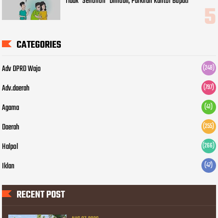
Tidak "Senonoh" Dimobil, Parkiran Kantor Bupati
CATEGORIES
Adv DPRD Wajo
(248)
Adv.daerah
(797)
Agama
(41)
Daerah
(255)
Halpol
(266)
Iklan
(47)
RECENT POST