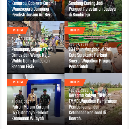
Kemarau, Babinsa Koramil
Sendang Kuning Jadi
Wonosegoro Dampingi
Penguat Pelestarian Budaya
Pendistribusian Air Bersih
di Sambirejo
INFO TNI
INFO TNI
AUG 07, 2026
Satu Minggu Jelang
AUG 07, 2026
Penutupan, Satgas TMMD
23 Tahun Mengabdi, PPAD
Ormas dan Warga Kejar
Kota Surakarta Perkuat
Waktu Demi Tuntaskan
Sinergi Wujudkan Program
Sasaran Fisik
Pemerintah
INFO TNI
INFO TNI
AUG 05, 2026
Bersama Rakyat TNI Kuat,
TMMD Wujudkan Pemerataan
AUG 06, 2026
Patroli Malam Koramil
Pembangunan dan
07/Tirtomoyo Perkuat
Ketahanan Nasional di
Keamanan Wilayah
Daerah.