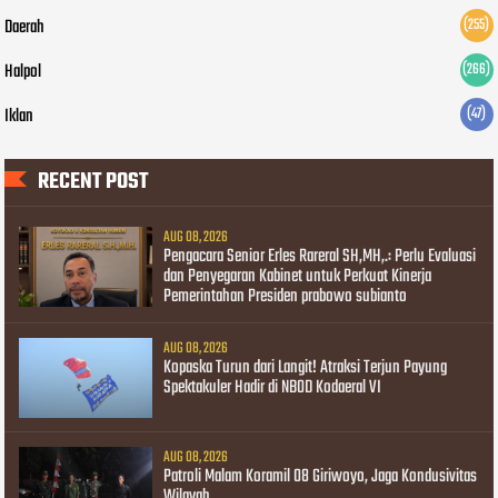
Daerah
(255)
Halpol
(266)
Iklan
(47)
RECENT POST
AUG 08, 2026
Pengacara Senior Erles Rareral SH,MH,.: Perlu Evaluasi
dan Penyegaran Kabinet untuk Perkuat Kinerja
Pemerintahan Presiden prabowo subianto
AUG 08, 2026
Kopaska Turun dari Langit! Atraksi Terjun Payung
Spektakuler Hadir di NBOD Kodaeral VI
AUG 08, 2026
Patroli Malam Koramil 08 Giriwoyo, Jaga Kondusivitas
Wilayah