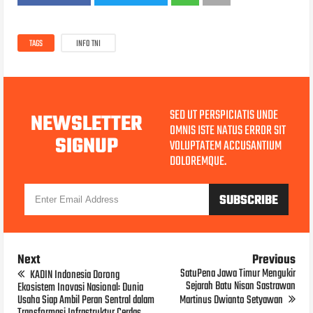
TAGS
INFO TNI
SED UT PERSPICIATIS UNDE
NEWSLETTER
OMNIS ISTE NATUS ERROR SIT
SIGNUP
VOLUPTATEM ACCUSANTIUM
DOLOREMQUE.
Next
Previous
SatuPena Jawa Timur Mengukir
KADIN Indonesia Dorong
Sejarah Batu Nisan Sastrawan
Ekosistem Inovasi Nasional: Dunia
Usaha Siap Ambil Peran Sentral dalam
Martinus Dwianto Setyawan
Transformasi Infrastruktur Cerdas