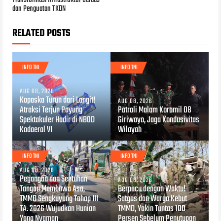
dan Penguatan TKDN
RELATED POSTS
INFO TNI
INFO TNI
AUG 08, 2026
Kopaska Turun dari Langit!
AUG 08, 2026
Atraksi Terjun Payung
Patroli Malam Koramil 08
Spektakuler Hadir di NBOD
Giriwoyo, Jaga Kondusivitas
Kodaeral VI
Wilayah
INFO TNI
INFO TNI
AUG 08, 2026
Pegangan dan Sentuhan
AUG 08, 2026
Tangan Membawa Asa,
Berpacu dengan Waktu!
TMMD Sengkuyung Tahap III
Satgas dan Warga Kebut
TA. 2026 Wujudkan Hunian
TMMD, Yakin Tuntas 100
Yang Nyaman
Persen Sebelum Penutupan