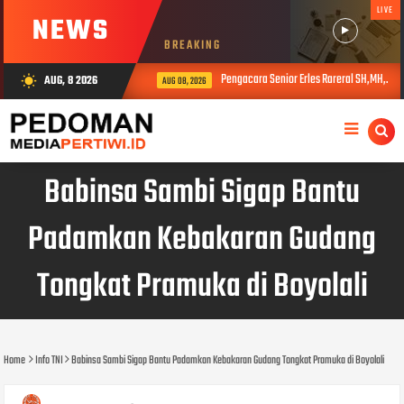
LIVE
NEWS
BREAKING
Pengacara Senior Erles Rareral SH,MH,.: P
AUG, 8 2026
wb_sunny
AUG 08, 2026
Babinsa Sambi Sigap Bantu
Padamkan Kebakaran Gudang
Tongkat Pramuka di Boyolali
Home
Info TNI
Babinsa Sambi Sigap Bantu Padamkan Kebakaran Gudang Tongkat Pramuka di Boyolali