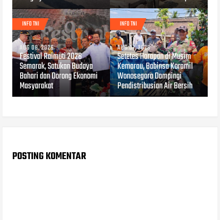
INFO TNI
INFO TNI
AUG 08, 2026
AUG 07, 2026
Festival Raimuti 2026
Setetes Harapan di Musim
Semarak, Satukan Budaya
Kemarau, Babinsa Koramil
Bahari dan Dorong Ekonomi
Wonosegoro Dampingi
Masyarakat
Pendistribusian Air Bersih
POSTING KOMENTAR