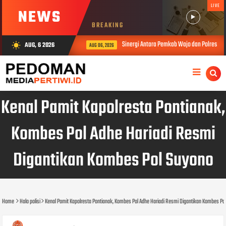
LIVE
NEWS
BREAKING
Sinergi Antara Pemkab Wajo dan Polres Wajo 
AUG, 6 2026
wb_sunny
AUG 06, 2026
Kenal Pamit Kapolresta Pontianak,
Kombes Pol Adhe Hariadi Resmi
Digantikan Kombes Pol Suyono
Home
Halo polisi
Kenal Pamit Kapolresta Pontianak, Kombes Pol Adhe Hariadi Resmi Digantikan Kombes Po