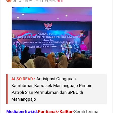
MEDIA PERTIWI
JULI 21, 2025
0
Antisipasi Gangguan
ALSO READ :
Kamtibmas,Kapolsek Maniangpajo Pimpin
Patroli Sisir Permukiman dan SPBU di
Maniangpajo
Mediapertiwi,id,
Pontianak-KalBar-
Serah terima