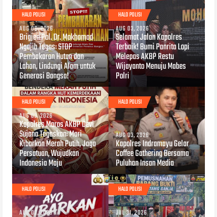
HALO POLISI
HALO POLISI
AUG 06, 2026
AUG 03, 2026
Brigjen Pol. Dr. Mokhamad
Selamat Jalan Kapolres
Ngajib Tegas: STOP
Terbaik! Bumi Panrita Lopi
Pembakaran Hutan dan
Melepas AKBP Restu
Lahan, Lindungi Alam untuk
Wijayanto Menuju Mabes
Generasi Bangsa!
Polri
HALO POLISI
HALO POLISI
AUG 03, 2026
Kapolres Maros AKBP Devi
Sujana Tegaskan: Mari
AUG 03, 2026
Kibarkan Merah Putih, Jaga
Kapolres Indramayu Gelar
Persatuan, Wujudkan
Coffee Gathering Bersama
Indonesia Maju
Puluhan Insan Media
HALO POLISI
HALO POLISI
AUG 02, 2026
JUL 31, 2026