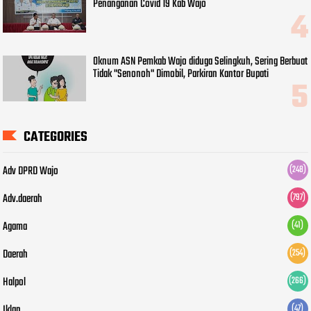
Penanganan Covid 19 Kab Wajo
Oknum ASN Pemkab Wajo diduga Selingkuh, Sering Berbuat
Tidak "Senonoh" Dimobil, Parkiran Kantor Bupati
CATEGORIES
Adv DPRD Wajo
(248)
Adv.daerah
(797)
Agama
(41)
Daerah
(254)
Halpol
(266)
Iklan
(47)