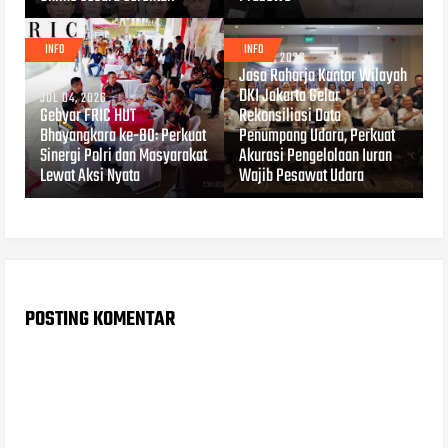
INFO
INFO
JUL 04, 2026
Jasa Raharja Kantor Wilayah
DKI Jakarta Gelar
JUL 04, 2026
Gebyar FRIC HUT
Rekonsiliasi Data
Bhayangkara ke-80: Perkuat
Penumpang Udara, Perkuat
Sinergi Polri dan Masyarakat
Akurasi Pengelolaan Iuran
Lewat Aksi Nyata
Wajib Pesawat Udara
POSTING KOMENTAR