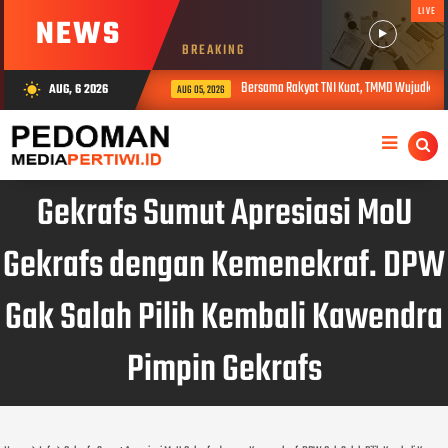
LIVE
NEWS
BREAKING
Bersama Rakyat TNI Kuat, TMMD Wujudkan Pe
AUG, 6 2026
wb_sunny
AUG 05, 2026
Gekrafs Sumut Apresiasi MoU
Gekrafs dengan Kemenekraf. DPW
Gak Salah Pilih Kembali Kawendra
Pimpin Gekrafs