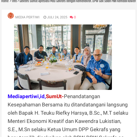
Home
Info
Gekrafs Sumut Apresiasi MoU Gekrafs dengan Kemenekraf. DPW Gak Salah Pilih Kembali Kawend
MEDIA PERTIWI
JULI 24, 2025
0
Mediapertiwi,id,
SumUt-
Penandatangan
Kesepahaman Bersama itu ditandatangani langsung
oleh Bapak H. Teuku Riefky Harsya, B.Sc., M.T selaku
Menteri Ekonomi Kreatif dan Kawendra Lukistian,
S.E., M.Sn selaku Ketua Umum DPP Gekrafs yang