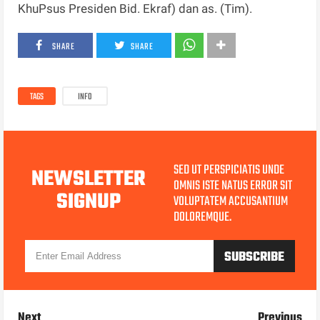
KhuPsus Presiden Bid. Ekraf) dan as. (Tim).
SHARE
SHARE
TAGS
INFO
SED UT PERSPICIATIS UNDE
NEWSLETTER
OMNIS ISTE NATUS ERROR SIT
SIGNUP
VOLUPTATEM ACCUSANTIUM
DOLOREMQUE.
Next
Previous