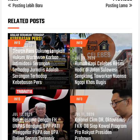
Posting Lebih Baru
Posting Lama
RELATED POSTS
INFO
INFO
JUL 31, 2026
Dewan Pers Dukung Langkah
Hukum Wartawan Korban
JUL 29, 2026
Intimidasi: Serangan
Rumah Kopi Celebes Resmi
Terhadap Jurnalis Adalah
Hadir di Jalan Sulawesi
Serangan Terhadap
Sengkang, Tawarkan Nuansa
Kebebasan Pers
Ngopi Khas Bugis
INFO
INFO
JUL 13, 2026
JUL 11, 2026
Bekerjasama Dengan FH
Kolonel Ckm DR. Oktovianus:
UNPAS Bandung, DPP PATI
FKN-08 Siap Kawal Program
Menggelar PKPA dan UPA
Pro Rakyat Presiden
Online Secara Serentak
Prabowo