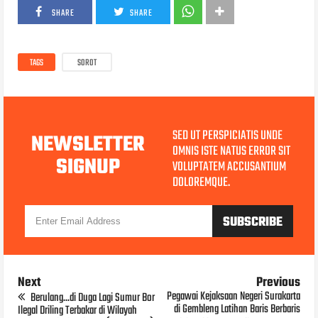
SHARE
SHARE
TAGS
SOROT
SED UT PERSPICIATIS UNDE
NEWSLETTER
OMNIS ISTE NATUS ERROR SIT
SIGNUP
VOLUPTATEM ACCUSANTIUM
DOLOREMQUE.
Next
Previous
Pegawai Kejaksaan Negeri Surakarta
Berulang...di Duga Lagi Sumur Bor
di Gembleng Latihan Baris Berbaris
Ilegal Driling Terbakar di Wilayah