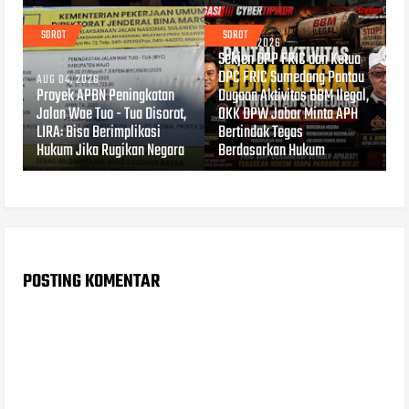
SOROT
SOROT
AUG 03, 2026
Sekjen DPP FRIC dan Ketua
DPC FRIC Sumedang Pantau
AUG 04, 2026
Proyek APBN Peningkatan
Dugaan Aktivitas BBM Ilegal,
Jalan Wae Tuo - Tua Disorot,
OKK DPW Jabar Minta APH
LIRA: Bisa Berimplikasi
Bertindak Tegas
Hukum Jika Rugikan Negara
Berdasarkan Hukum
POSTING KOMENTAR