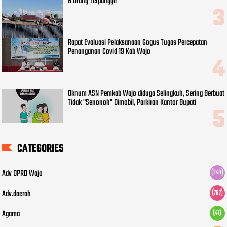
8 Orang Terpanggil
Rapat Evaluasi Pelaksanaan Gogus Tugas Percepatan
Penanganan Covid 19 Kab Wajo
Oknum ASN Pemkab Wajo diduga Selingkuh, Sering Berbuat
Tidak "Senonoh" Dimobil, Parkiran Kantor Bupati
CATEGORIES
Adv DPRD Wajo
(248)
Adv.daerah
(797)
Agama
(41)