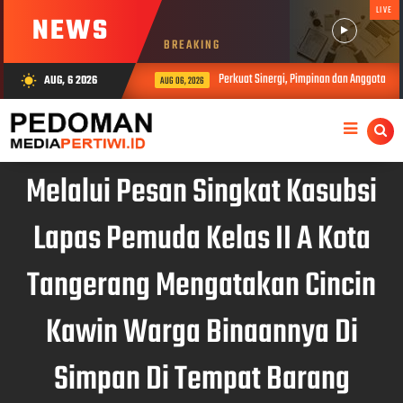
LIVE
NEWS
BREAKING
Perkuat Sinergi, Pimpinan dan Anggota DP
AUG, 6 2026
wb_sunny
AUG 06, 2026
Melalui Pesan Singkat Kasubsi
Lapas Pemuda Kelas II A Kota
Tangerang Mengatakan Cincin
Kawin Warga Binaannya Di
Simpan Di Tempat Barang