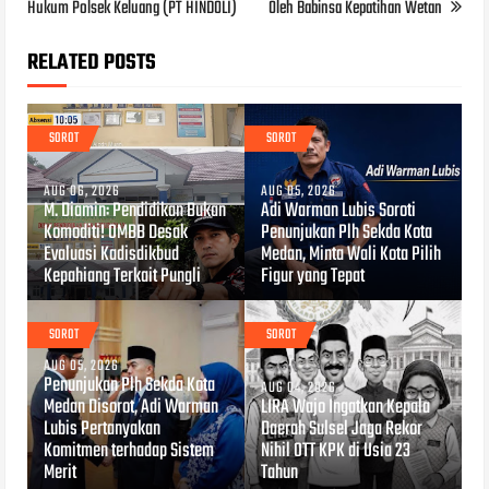
Hukum Polsek Keluang (PT HINDOLI)
Oleh Babinsa Kepatihan Wetan
RELATED POSTS
SOROT
SOROT
AUG 06, 2026
AUG 05, 2026
M. Diamin: Pendidikan Bukan
Adi Warman Lubis Soroti
Komoditi! OMBB Desak
Penunjukan Plh Sekda Kota
Evaluasi Kadisdikbud
Medan, Minta Wali Kota Pilih
Kepahiang Terkait Pungli
Figur yang Tepat
SOROT
SOROT
AUG 05, 2026
Penunjukan Plh Sekda Kota
AUG 04, 2026
Medan Disorot, Adi Warman
LIRA Wajo Ingatkan Kepala
Lubis Pertanyakan
Daerah Sulsel Jaga Rekor
Komitmen terhadap Sistem
Nihil OTT KPK di Usia 23
Merit
Tahun