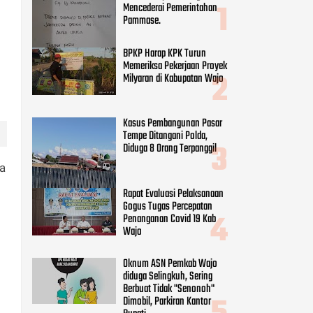
Rapat Evaluasi Pelaksanaan
Gogus Tugas Percepatan
Penanganan Covid 19 Kab
Wajo
Oknum ASN Pemkab Wajo
diduga Selingkuh, Sering
Berbuat Tidak "Senonoh"
Dimobil, Parkiran Kantor
Bupati
ga
CATEGORIES
Adv DPRD Wajo
(248)
Adv.daerah
(797)
Agama
(41)
Daerah
(255)