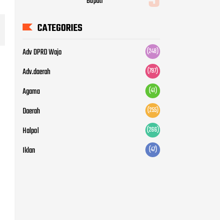
Halpol
(266)
Iklan
(47)