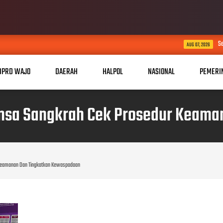
Setetes Harapan di Musi
AUG 07, 2026
DPRD WAJO
DAERAH
HALPOL
NASIONAL
PEMERI
binsa Sangkrah Cek Prosedur Keam
r Keamanan Dan Tingkatkan Kewaspadaan