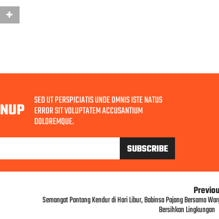
SED UT PERSPICIATIS UNDE OMNIS ISTE NATUS
GNUP
ERROR SIT VOLUPTATEM ACCUSANTIUM
DOLOREMQUE.
Previo
Semangat Pantang Kendur di Hari Libur, Babinsa Pajang Bersama War
Bersihkan Lingkungan