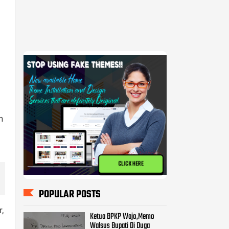
CLICK HERE
POPULAR POSTS
Ketua BPKP Wajo,Memo
Walsus Bupati Di Duga
Mencederai Pemerintahan
n
Pammase.
BPKP Harap KPK Turun
Memeriksa Pekerjaan Proyek
Milyaran di Kabupatan Wajo
Kasus Pembangunan Pasar
Tempe Ditangani Polda,
,
Diduga 8 Orang Terpanggil