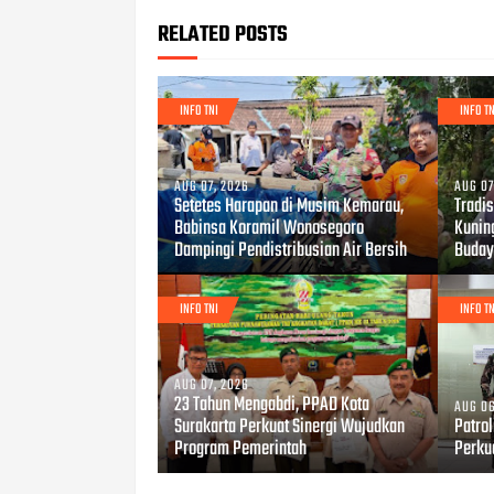
RELATED POSTS
INFO TNI
INFO TN
AUG 07, 2026
AUG 07
Setetes Harapan di Musim Kemarau,
Tradis
Babinsa Koramil Wonosegoro
Kunin
Dampingi Pendistribusian Air Bersih
Buday
INFO TNI
INFO TN
AUG 07, 2026
23 Tahun Mengabdi, PPAD Kota
AUG 06
Surakarta Perkuat Sinergi Wujudkan
Patro
Program Pemerintah
Perku