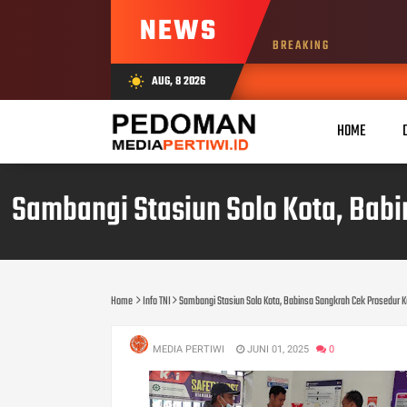
NEWS
BREAKING
AUG, 8 2026
wb_sunny
HOME
Sambangi Stasiun Solo Kota, Ba
Home
Info TNI
Sambangi Stasiun Solo Kota, Babinsa Sangkrah Cek Prosedu
MEDIA PERTIWI
JUNI 01, 2025
0