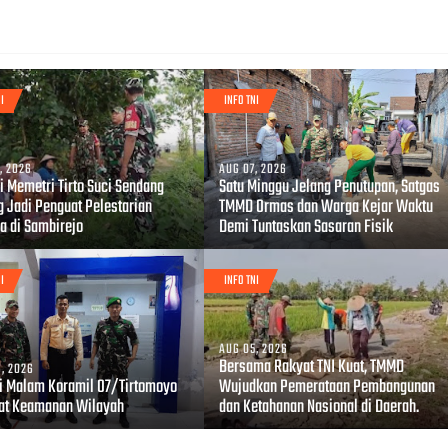
I
INFO TNI
, 2026
AUG 07, 2026
i Memetri Tirto Suci Sendang
Satu Minggu Jelang Penutupan, Satgas
g Jadi Penguat Pelestarian
TMMD Ormas dan Warga Kejar Waktu
a di Sambirejo
Demi Tuntaskan Sasaran Fisik
I
INFO TNI
AUG 05, 2026
Bersama Rakyat TNI Kuat, TMMD
, 2026
li Malam Koramil 07/Tirtomoyo
Wujudkan Pemerataan Pembangunan
at Keamanan Wilayah
dan Ketahanan Nasional di Daerah.