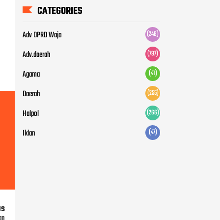
CATEGORIES
Adv DPRD Wajo
(248)
Adv.daerah
(797)
Agama
(41)
Daerah
(255)
Halpol
(266)
Iklan
(47)
us
an