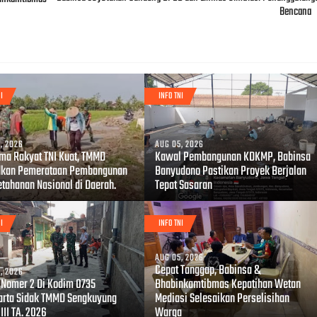
Bencana
I
INFO TNI
, 2026
AUG 05, 2026
ma Rakyat TNI Kuat, TMMD
Kawal Pembangunan KDKMP, Babinsa
kan Pemerataan Pembangunan
Banyudono Pastikan Proyek Berjalan
etahanan Nasional di Daerah.
Tepat Sasaran
I
INFO TNI
AUG 05, 2026
Cepat Tanggap, Babinsa &
, 2026
 Nomer 2 Di Kodim 0735
Bhabinkamtibmas Kepatihan Wetan
arta Sidak TMMD Sengkuyung
Mediasi Selesaikan Perselisihan
III TA. 2026
Warga