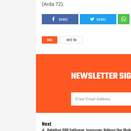
(Arda 72).
SHARE
SHARE
TAGS
INFO TNI
NEWSLETTER SI
Next
Pelatihan PBB Satlinmas Joyosuran: Babinsa Dan Bha