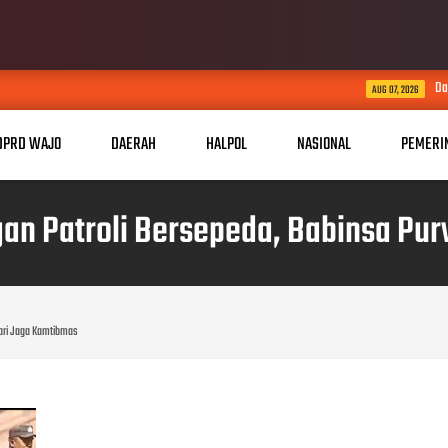
Dari Desa Menuju Nasional
AUG 07, 2026
DPRD WAJO
DAERAH
HALPOL
NASIONAL
PEMERI
n Patroli Bersepeda, Babinsa Pu
ari Jaga Kamtibmas