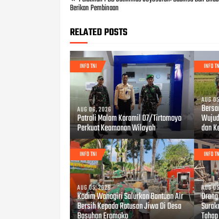
Berikan Pembinaan
RELATED POSTS
INFO TNI
INFO TN
AUG 05
Bersa
AUG 06, 2026
Patroli Malam Koramil 07/Tirtomoyo
Wujud
Perkuat Keamanan Wilayah
dan K
INFO TNI
INFO TN
AUG 05, 2026
AUG 05
Kodim Wonogiri Salurkan Bantuan Air
Orang
Bersih Kepada Ratusan Jiwa Di Desa
Surak
Basuhan Eromoko
Tahap 