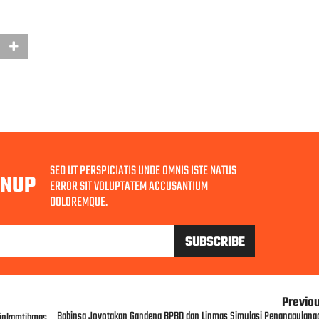
SED UT PERSPICIATIS UNDE OMNIS ISTE NATUS
GNUP
ERROR SIT VOLUPTATEM ACCUSANTIUM
DOLOREMQUE.
Previo
Babinsa Joyotakan Gandeng BPBD dan Linmas Simulasi Penanggulang
binkamtibmas