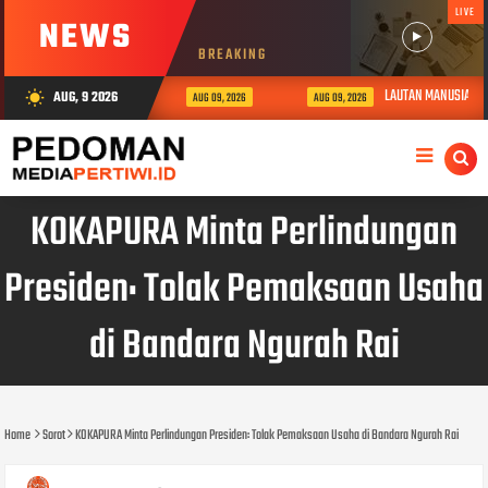
LIVE
NEWS
BREAKING
LAUTAN MANUSIA DI KODAE
AUG, 9 2026
wb_sunny
AUG 09, 2026
AUG 09, 2026
KOKAPURA Minta Perlindungan
Presiden: Tolak Pemaksaan Usaha
di Bandara Ngurah Rai
Home
Sorot
KOKAPURA Minta Perlindungan Presiden: Tolak Pemaksaan Usaha di Bandara Ngurah Rai