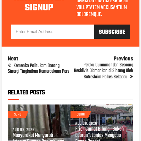
OMNIS ISTE NATUS ERROR SIT
SIGNUP
VOLUPTATEM ACCUSANTIUM
DOLOREMQUE.
Next
Previous
Pelaku Curanmor dan Seorang
Kemenko Polhukam Dorong
Residivis Diamankan di Sintang Oleh
Sinergi Tingkatkan Kemerdekaan Pers
Satreskrim Polres Sekadau
RELATED POSTS
SOROT
SOROT
AUG 08, 2026
Fric : Camat Bilang “Bukan
AUG 08, 2026
Masyarakat Menyoroti
Edaran”, Lantas Mengapa