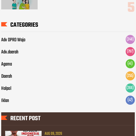
CATEGORIES
Adv DPRD Wajo
(248)
Adv.daerah
(797)
Agama
(41)
Daerah
(255)
Halpol
(266)
Iklan
(47)
RECENT POST
AUG 09, 2026