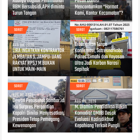
Adanya Dugaan Penimbunan
Pesan Donasi
BBM Bersubsidi,APH diminta
Mencantumkan “Hormat
Turun Tangan
Kami, Kantor Kecamatan”?
SOROT
SOROT
AUG 08, 2026
Diberitakan Tanpa
AUG 08, 2026
LIRA INGATKAN KONTRAKTOR
Konfirmasi, Satresnarkoba
JEMBATAN S. JAMPU: UANG
Polres Cimahi dan Yayasan
RAKYAT RP5,1 M BUKAN
Ultra Jadi Korban Narasi
UNTUK MAIN-MAIN
Sepihak
SOROT
SOROT
AUG 07, 2026
Dewan Penasehat Sambar.id:
AUG 06, 2026
Isu Surpres Pergantian
M. Diamin: Pendidikan Bukan
Kapolri Dinilai Menyesatkan,
Komoditi! OMBB Desak
Presiden Tetap Pemegang
Evaluasi Kadisdikbud
Kewenangan
Kepahiang Terkait Pungli