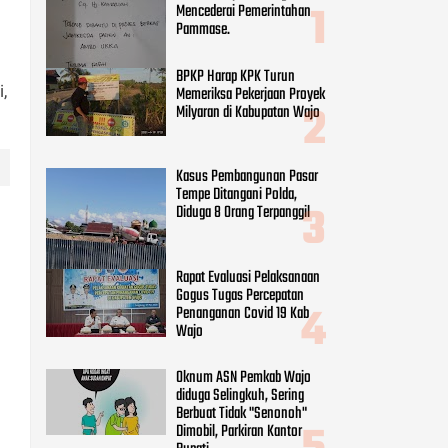
Rapat Evaluasi Pelaksanaan
Gogus Tugas Percepatan
Penanganan Covid 19 Kab
,
Wajo
Oknum ASN Pemkab Wajo
diduga Selingkuh, Sering
Berbuat Tidak "Senonoh"
Dimobil, Parkiran Kantor
Bupati
CATEGORIES
Adv DPRD Wajo
(248)
Adv.daerah
(797)
Agama
(41)
Daerah
(255)