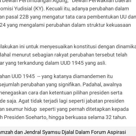
ya Dewan Pertimbangan Agung, Dewan Perwakilan Daerah
misi Yudisial (KY). Kecuali itu, adanya perubahan dalam
 dan pasal 22B yang mengatur tata cara pembentukan UU da
 24 yang mengalami perubahan dalam struktur kekuasaan
lakukan ini untuk menyesuaikan konstitusi dengan dinamik
dahal menurut sebagian rakyat perubahan tersebut telah
asar yang terkandung dalam UUD 1945 yang asli.
ubahan UUD 1945 -- yang katanya diamandemen itu
jumlah perubahan yang signifikan. Padahal, awalnya
enegaskan cara dan ketentuan pilihan presiden serta
 saja. Agat tidak terjadi lagi seperti jabatan presiden
an seumur hidup seperti yang pernah ditetapkan kepada
h Presiden Soeharto, hingga berkuasa selama 32 tahun.
amzah dan Jendral Syamsu Djalal Dalam Forum Aspirasi