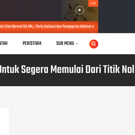
LIVE
MH,.: Perlu Evaluasi dan Penyegaran Kabinet untuk Perkuat Kinerja Pemerintahan Presiden pra
NTAH
PERISTIWA
SUB MENU
ntuk Segera Memulai Dari Titik Nol