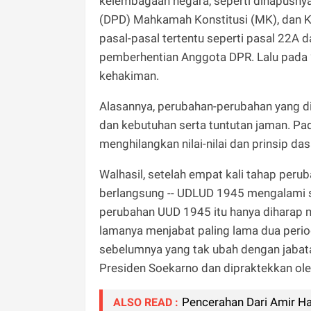
kelembagaan negara, seperti dihapusn
(DPD) Mahkamah Konstitusi (MK), dan Ko
pasal-pasal tertentu seperti pasal 22A
pemberhentian Anggota DPR. Lalu pada
kehakiman.
Alasannya, perubahan-perubahan yang di
dan kebutuhan serta tuntutan jaman. Pa
menghilangkan nilai-nilai dan prinsip d
Walhasil, setelah empat kali tahap per
berlangsung -- UDLUD 1945 mengalami se
perubahan UUD 1945 itu hanya diharap m
lamanya menjabat paling lama dua periode
sebelumnya yang tak ubah dengan jabat
Presiden Soekarno dan dipraktekkan ole
Pencerahan Dari Amir H
ALSO READ :