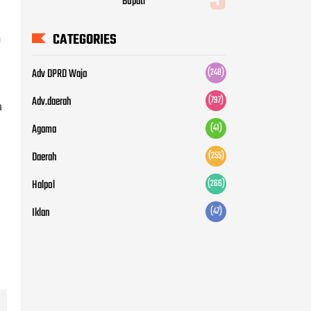
Halpol
(266)
n
Iklan
(47)
a