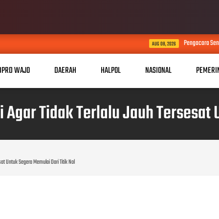
Pengacara Senior Erles Rareral SH,
AUG 08, 2026
DPRD WAJO
DAERAH
HALPOL
NASIONAL
PEMERI
 Agar Tidak Terlalu Jauh Tersesat U
at Untuk Segera Memulai Dari Titik Nol