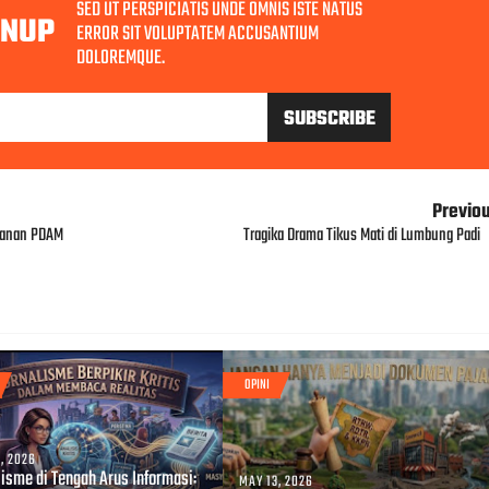
SED UT PERSPICIATIS UNDE OMNIS ISTE NATUS
GNUP
ERROR SIT VOLUPTATEM ACCUSANTIUM
DOLOREMQUE.
Previo
ayanan PDAM
Tragika Drama Tikus Mati di Lumbung Padi
OPINI
, 2026
lisme di Tengah Arus Informasi:
MAY 13, 2026