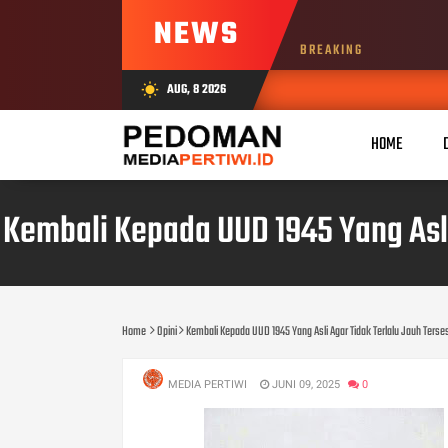
NEWS
BREAKING
AUG, 8 2026
wb_sunny
HOME
Kembali Kepada UUD 1945 Yang Asli
Home
Opini
Kembali Kepada UUD 1945 Yang Asli Agar Tidak Terlalu Jauh Terses
MEDIA PERTIWI
JUNI 09, 2025
0