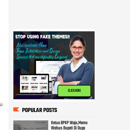
CLICK HERE
POPULAR POSTS
Ketua BPKP Wajo,Memo
Walsus Bupati Di Duga
Mencederai Pemerintahan
Pammase.
BPKP Harap KPK Turun
Memeriksa Pekerjaan Proyek
Milyaran di Kabupatan Wajo
si
Kasus Pembangunan Pasar
Tempe Ditangani Polda,
Diduga 8 Orang Terpanggil