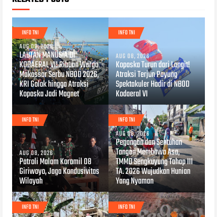
INFO TNI
INFO TNI
AUG 09, 2026
LAUTAN MANUSIA DI
AUG 08, 2026
KODAERAL VI! Ribuan Warga
Kopaska Turun dari Langit!
Makassar Serbu NBOD 2026,
Atraksi Terjun Payung
KRI Golok hingga Atraksi
Spektakuler Hadir di NBOD
Kopaska Jadi Magnet
Kodaeral VI
INFO TNI
INFO TNI
AUG 08, 2026
Pegangan dan Sentuhan
Tangan Membawa Asa,
AUG 08, 2026
Patroli Malam Koramil 08
TMMD Sengkuyung Tahap III
Giriwoyo, Jaga Kondusivitas
TA. 2026 Wujudkan Hunian
Wilayah
Yang Nyaman
INFO TNI
INFO TNI