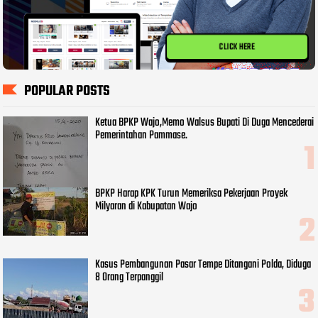
CLICK HERE
POPULAR POSTS
Ketua BPKP Wajo,Memo Walsus Bupati Di Duga Mencederai
Pemerintahan Pammase.
BPKP Harap KPK Turun Memeriksa Pekerjaan Proyek
Milyaran di Kabupatan Wajo
Kasus Pembangunan Pasar Tempe Ditangani Polda, Diduga
8 Orang Terpanggil