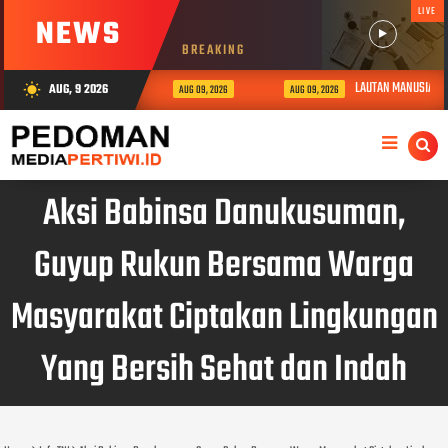
LIVE
NEWS
BREAKING
LAUTAN MANUSIA DI 
AUG, 9 2026
wb_sunny
AUG 09, 2026
AUG 09, 2026
Aksi Babinsa Danukusuman,
Guyup Rukun Bersama Warga
Masyarakat Ciptakan Lingkungan
Yang Bersih Sehat dan Indah