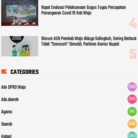
Rapat Evaluasi Pelaksanaan Gogus Tugas Percepatan
Penanganan Covid 19 Kab Wajo
Oknum ASN Pemkab Wajo diduga Selingkuh, Sering Berbuat
Tidak "Senonoh" Dimobil, Parkiran Kantor Bupati
CATEGORIES
Adv DPRD Wajo
(248)
Adv.daerah
(797)
Agama
(41)
Daerah
(255)
Halpol
(266)