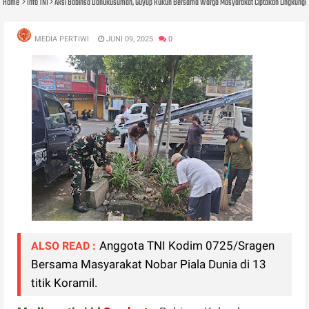
Home
Info TNI
Aksi Babinsa Danukusuman, Guyup Rukun Bersama Warga Masyarakat Ciptakan Lingkungan
MEDIA PERTIWI
JUNI 09, 2025
0
Anggota TNI Kodim 0725/Sragen
ALSO READ :
Bersama Masyarakat Nobar Piala Dunia di 13
titik Koramil.