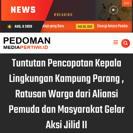
LIVE
NEWS
BREAKING
n Silaturahmi Kapolres Wajo yang Baru
Sinergi Antara Pemkab Wajo d
AUG, 6 2026
wb_sunny
AUG 06, 2026
Tuntutan Pencopotan Kepala
Lingkungan Kampung Parang ,
Ratusan Warga dari Aliansi
Pemuda dan Masyarakat Gelar
Aksi Jilid II