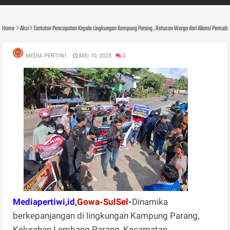
Home
Aksi
Tuntutan Pencopotan Kepala Lingkungan Kampung Parang , Ratusan Warga dari Aliansi Pemuda da
MEDIA PERTIWI
MEI 10, 2025
0
Mediapertiwi,id,
Gowa-SulSel-
Dinamika
berkepanjangan di lingkungan Kampung Parang,
Kelurahan Lembang Parang, Kecamatan