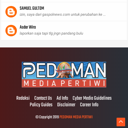
SAMUEL GULTOM
izin, saya dari gaspolnews.com untuk perubahan ke ...
Asdar Wiro
laporkan saja tapi tlg jngn pandang bulu
Redaksi
Contact Us
Ad Info
Cyber Media Guidelines
Policy Guides
Disclaimer
Career Info
© Copyright 2019
PEDOMAN MEDIA PERTIWI