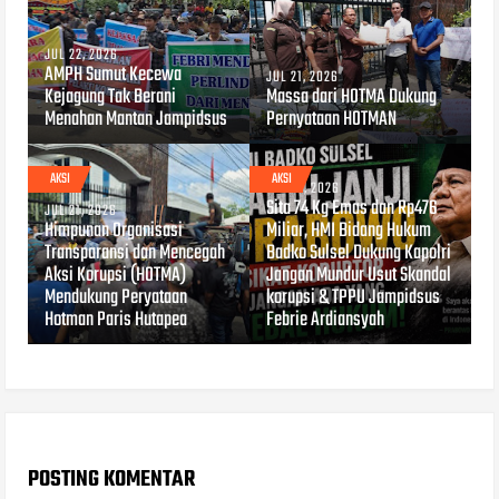
JUL 22, 2026
AMPH Sumut Kecewa
JUL 21, 2026
Kejagung Tak Berani
Massa dari HOTMA Dukung
Menahan Mantan Jampidsus
Pernyataan HOTMAN
AKSI
AKSI
JUL 10, 2026
Sita 74 Kg Emas dan Rp476
JUL 21, 2026
Himpunan Organisasi
Miliar, HMI Bidang Hukum
Transparansi dan Mencegah
Badko Sulsel Dukung Kapolri
Aksi Korupsi (HOTMA)
Jangan Mundur Usut Skandal
Mendukung Peryataan
korupsi & TPPU Jampidsus
Hotman Paris Hutapea
Febrie Ardiansyah
POSTING KOMENTAR