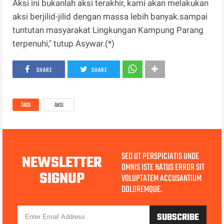
Aksi ini bukanlah aksi terakhir, kami akan melakukan
aksi berjilid-jilid dengan massa lebih banyak.sampai
tuntutan masyarakat Lingkungan Kampung Parang
terpenuhi," tutup Asywar.(*)
SHARE
SHARE
TAGS
AKSI
SED UT PERSPICIATIS UNDE
NEWSLETTER
OMNIS ISTE NATUS ERROR SIT
SIGNUP
VOLUPTATEM ACCUSANTIUM
DOLOREMQUE.