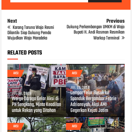
Next
Previous
Dukung Perkembangan UMKM di Wajo
Karang Taruna Wajo Resmi
Bupati H. Andi Rosman Resmikan
Dilantik: Siap Dukung Pemda
Wujudkan Wajo Maradeka
Warkop Terminal
RELATED POSTS
AKSI
AKSI
JUL 23, 2026
Lempar Telur Busuk ke
JUL 30, 2026
Warga Daraga Gelar Aksi di
Spanduk Bergambar Febrie
PN Sengkang, Minta Keadilan
Adriansyah, Aksi AMI
untuk Rekan yang Ditahan
Gegerkan Kejati Jatim
AKSI
AKSI