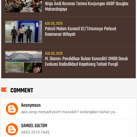
Wajo Andi Rosman Terima Kunjungan AKBP Douglas
Mahendrajaya
AUG 06, 2026
Patroli Malam Koramil 07/Tirtomoyo Perkuat
Keamanan Wilayah
AUG 06, 2026
M. Diamin: Pendidikan Bukan Komoditi! OMBB Desak
Evaluasi Kadisdikbud Kepahiang Terkait Pungli
COMMENT
Anonymous
apa yang menjadi point masalah? sedangkan bahan ya...
SAMUEL GULTOM
0853-3515-7645,