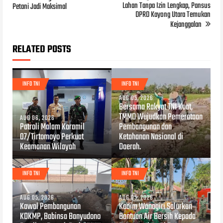
Lahan Tanpa Izin Lengkap, Pansus
Petani Jadi Maksimal
DPRD Kayong Utara Temukan
Kejanggalan
RELATED POSTS
INFO TNI
INFO TNI
AUG 05, 2026
Bersama Rakyat TNI Kuat,
TMMD Wujudkan Pemerataan
AUG 06, 2026
Patroli Malam Koramil
Pembangunan dan
07/Tirtomoyo Perkuat
Ketahanan Nasional di
Keamanan Wilayah
Daerah.
INFO TNI
INFO TNI
AUG 05, 2026
AUG 05, 2026
Kawal Pembangunan
Kodim Wonogiri Salurkan
KDKMP, Babinsa Banyudono
Bantuan Air Bersih Kepada