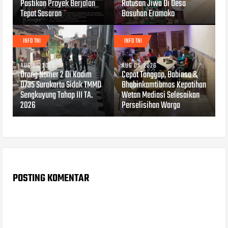
Pastikan Proyek Berjalan
Ratusan Jiwa Di Desa
Tepat Sasaran
Basuhan Eromoko
INFO TNI
INFO TNI
AUG 05, 2026
AUG 05, 2026
Orang Nomer 2 Di Kodim
Cepat Tanggap, Babinsa &
0735 Surakarta Sidak TMMD
Bhabinkamtibmas Kepatihan
Sengkuyung Tahap III TA.
Wetan Mediasi Selesaikan
2026
Perselisihan Warga
POSTING KOMENTAR