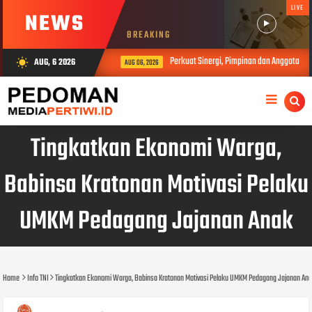
LIVE
NEWS
BREAKING
Perkuat Sinergi, Pimpinan dan Anggota DP
AUG, 6 2026
wb_sunny
AUG 06, 2026
Tingkatkan Ekonomi Warga,
Babinsa Kratonan Motivasi Pelaku
UMKM Pedagang Jajanan Anak
Home
Info TNI
Tingkatkan Ekonomi Warga, Babinsa Kratonan Motivasi Pelaku UMKM Pedagang Jajanan An