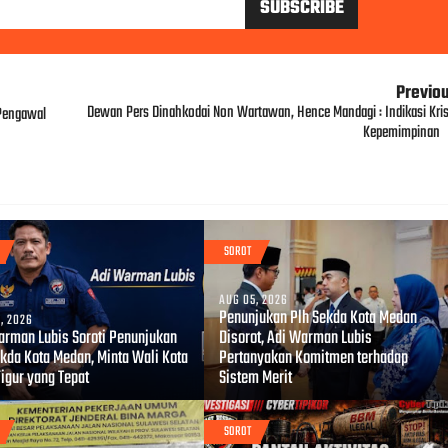
Previo
Dewan Pers Dinahkodai Non Wartawan, Hence Mandagi : Indikasi Kris
 Pengawal
Kepemimpinan
SOROT
AUG 05, 2026
Penunjukan Plh Sekda Kota Medan
, 2026
arman Lubis Soroti Penunjukan
Disorot, Adi Warman Lubis
ekda Kota Medan, Minta Wali Kota
Pertanyakan Komitmen terhadap
Figur yang Tepat
Sistem Merit
SOROT