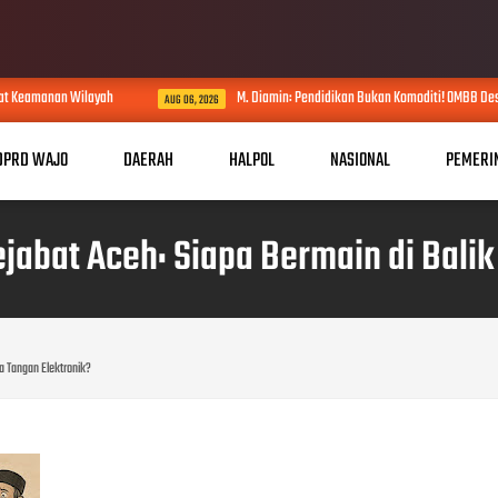
M. Diamin: Pendidikan Bukan Komoditi! OMBB Desak Evaluasi Kadisdikbud 
AUG 06, 2026
DPRD WAJO
DAERAH
HALPOL
NASIONAL
PEMERI
jabat Aceh: Siapa Bermain di Balik
a Tangan Elektronik?