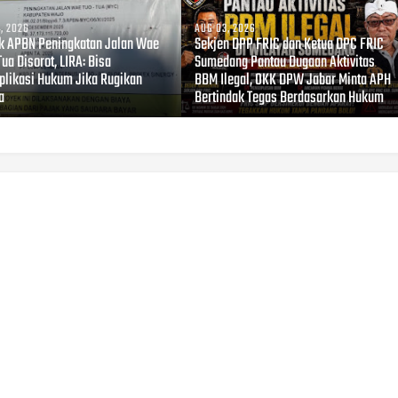
, 2026
AUG 03, 2026
k APBN Peningkatan Jalan Wae
Sekjen DPP FRIC dan Ketua DPC FRIC
Tua Disorot, LIRA: Bisa
Sumedang Pantau Dugaan Aktivitas
plikasi Hukum Jika Rugikan
BBM Ilegal, OKK DPW Jabar Minta APH
a
Bertindak Tegas Berdasarkan Hukum