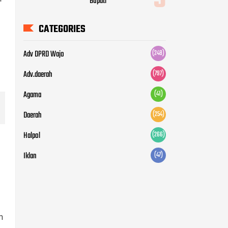
Bupati
CATEGORIES
Adv DPRD Wajo
(248)
Adv.daerah
(797)
Agama
(41)
Daerah
(254)
Halpol
(266)
Iklan
(47)
n