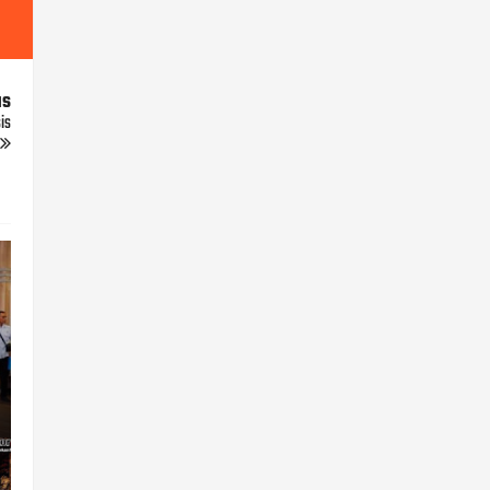
us
is