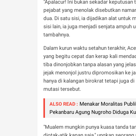
"Apalacur! Ini bukan sekadar keputusan t
pejabat yang menolak disebutkan naman
dua. Di satu sisi, ia dijadikan alat untu
sisi lain, ia juga menjadi senjata ampu
tambahnya.
Dalam kurun waktu setahun terakhir, Ac
yang begitu cepat dan kerap kali mendad
tiba dinonjobkan tanpa alasan yang jela
jejak menonjol justru dipromosikan ke j
hanya di kalangan birokrat tetapi juga 
mutasi tersebut.
Menakar Moralitas Publi
ALSO READ :
Pekanbaru Agung Nugroho Diduga Kua
"Mualem mungkin punya kuasa tanda tang
diotak-atik kapan saja," ungkap seoran