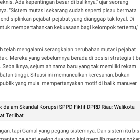
eknis. Ada kepentingan besar di baliknya," ujar seorang
ya. "Sistem mutasi sekarang sudah seperti pisau bermata
k mendisiplinkan pejabat-pejabat yang dianggap tak loyal. Di
h untuk mempertahankan kekuasaan bagi kelompok tertentu,"
eh telah mengalami serangkaian perubahan mutasi pejabat
ak. Mereka yang sebelumnya berada di posisi strategis tib
s. Sebaliknya, sejumlah nama baru yang tak memiliki rekam
abatan tinggi. Situasi ini memunculkan keresahan, bukan
di publik yang mulai mempertanyakan motif di balik manuver
k dalam Skandal Korupsi SPPD Fiktif DPRD Riau: Walikota
t Terlibat
an, tapi Gamal yang pegang sistemnya. Dan sistem itu bis
g mantan pejabat eselon dua yang kini memilih mengasingka