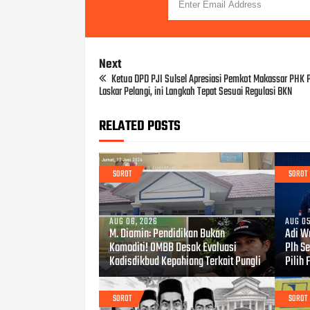
Next
Ketua DPD PJI Sulsel Apresiasi Pemkot Makassar PHK
Laskar Pelangi, ini Langkah Tepat Sesuai Regulasi BKN
RELATED POSTS
SOROT
SOROT
AUG 06, 2026
AUG 05
M. Diamin: Pendidikan Bukan
Adi W
Komoditi! OMBB Desak Evaluasi
Plh S
Kadisdikbud Kepahiang Terkait Pungli
Pilih 
SOROT
SOROT