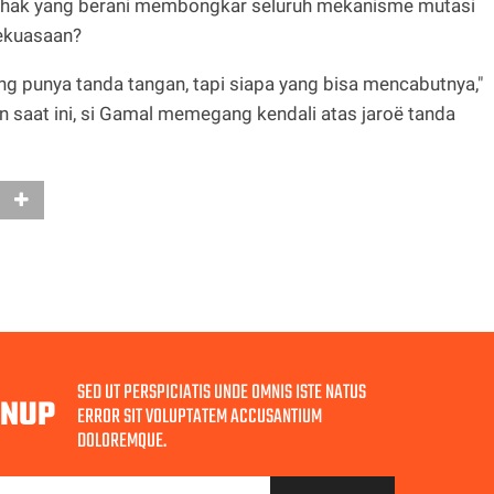
pihak yang berani membongkar seluruh mekanisme mutasi
kekuasaan?
ng punya tanda tangan, tapi siapa yang bisa mencabutnya,"
an saat ini, si Gamal memegang kendali atas jaroë tanda
SED UT PERSPICIATIS UNDE OMNIS ISTE NATUS
GNUP
ERROR SIT VOLUPTATEM ACCUSANTIUM
DOLOREMQUE.