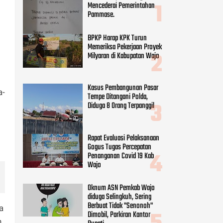
Mencederai Pemerintahan
Pammase.
BPKP Harap KPK Turun
Memeriksa Pekerjaan Proyek
Milyaran di Kabupatan Wajo
Kasus Pembangunan Pasar
a-
Tempe Ditangani Polda,
Diduga 8 Orang Terpanggil
Rapat Evaluasi Pelaksanaan
Gogus Tugas Percepatan
Penanganan Covid 19 Kab
Wajo
Oknum ASN Pemkab Wajo
diduga Selingkuh, Sering
Berbuat Tidak "Senonoh"
a
Dimobil, Parkiran Kantor
n