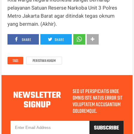
pelayanan Satuan Reserse Narkoba Unit 3 Polres
Metro Jakarta Barat agar ditindak tegas oknum
yang bermain. (Akhir).
SHARE
SHARE
TAGS
PERISTIWA HUKUM
SED UT PERSPICIATIS UNDE
NEWSLETTER
OMNIS ISTE NATUS ERROR SIT
SIGNUP
VOLUPTATEM ACCUSANTIUM
DOLOREMQUE.