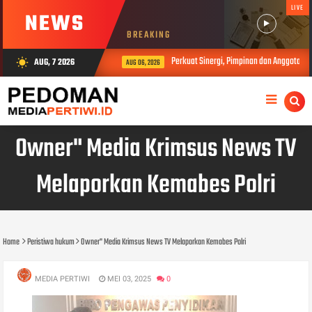
LIVE
NEWS
BREAKING
Perkuat Sinergi, Pimpinan dan Anggota DP
AUG, 7 2026
wb_sunny
AUG 06, 2026
Owner" Media Krimsus News TV
Melaporkan Kemabes Polri
Home
Peristiwa hukum
Owner" Media Krimsus News TV Melaporkan Kemabes Polri
MEDIA PERTIWI
MEI 03, 2025
0