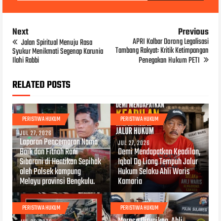
Next
Previous
APRI Kalbar Dorong Legalisasi
Jalan Spiritual Menuju Rasa
Tambang Rakyat: Kritik Ketimpangan
Syukur Menikmati Segenap Karunia
Ilahi Rabbi
Penegakan Hukum PETI
RELATED POSTS
PERISTIWA HUKUM
PERISTIWA HUKUM
JUL 27, 2026
Laporan Pencemaran Nama
JUL 27, 2026
Baik dan Fitnah Rani
Demi Mendapatkan Keadilan,
Sibarani di Hentikan Sepihak
Iqbal Dg Liong Tempuh Jalur
oleh Polsek kampung
Hukum Selaku Ahli Waris
Melayu provinsi Bengkulu.
Kamaria
PERISTIWA HUKUM
PERISTIWA HUKUM
JUL 25, 2026