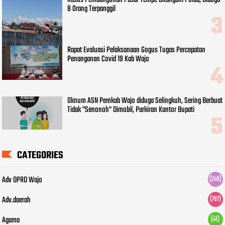
Kasus Pembangunan Pasar Tempe Ditangani Polda, Diduga
8 Orang Terpanggil
Rapat Evaluasi Pelaksanaan Gogus Tugas Percepatan
Penanganan Covid 19 Kab Wajo
Oknum ASN Pemkab Wajo diduga Selingkuh, Sering Berbuat
Tidak "Senonoh" Dimobil, Parkiran Kantor Bupati
CATEGORIES
Adv DPRD Wajo
(248)
Adv.daerah
(797)
Agama
(41)