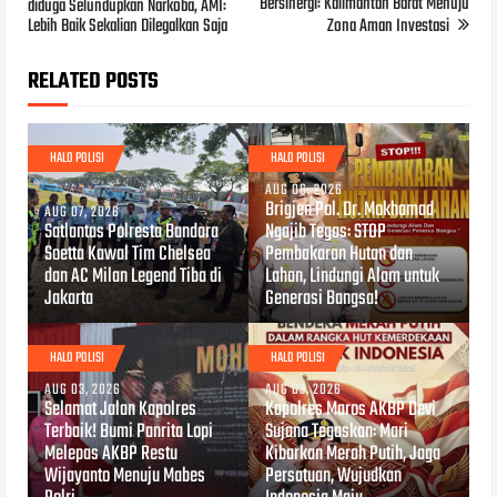
Bersinergi: Kalimantan Barat Menuju
diduga Selundupkan Narkoba, AMI:
Lebih Baik Sekalian Dilegalkan Saja
Zona Aman Investasi
RELATED POSTS
HALO POLISI
HALO POLISI
AUG 06, 2026
Brigjen Pol. Dr. Mokhamad
AUG 07, 2026
Satlantas Polresta Bandara
Ngajib Tegas: STOP
Soetta Kawal Tim Chelsea
Pembakaran Hutan dan
dan AC Milan Legend Tiba di
Lahan, Lindungi Alam untuk
Jakarta
Generasi Bangsa!
HALO POLISI
HALO POLISI
AUG 03, 2026
AUG 03, 2026
Selamat Jalan Kapolres
Kapolres Maros AKBP Devi
Terbaik! Bumi Panrita Lopi
Sujana Tegaskan: Mari
Melepas AKBP Restu
Kibarkan Merah Putih, Jaga
Wijayanto Menuju Mabes
Persatuan, Wujudkan