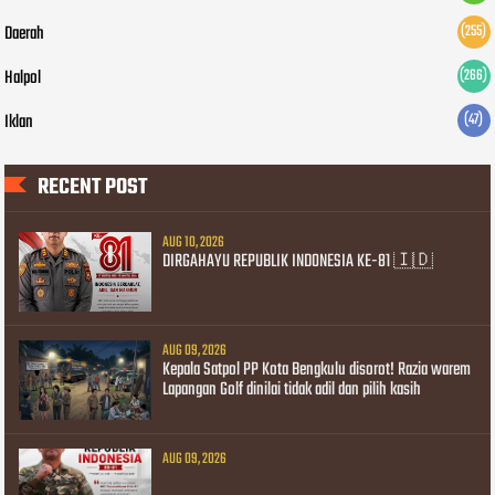
Daerah
(255)
Halpol
(266)
Iklan
(47)
RECENT POST
AUG 10, 2026
DIRGAHAYU REPUBLIK INDONESIA KE-81 🇮🇩
AUG 09, 2026
Kepala Satpol PP Kota Bengkulu disorot! Razia warem
Lapangan Golf dinilai tidak adil dan pilih kasih
AUG 09, 2026