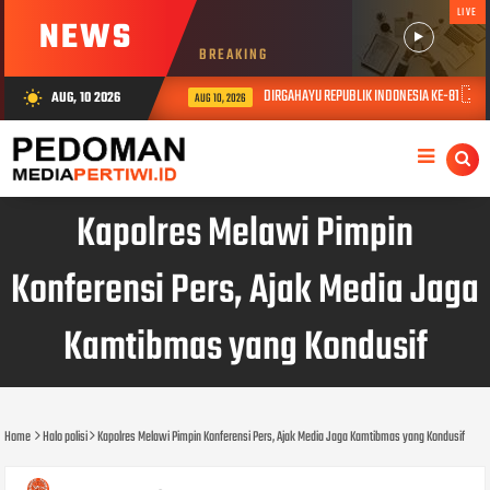
LIVE
NEWS
BREAKING
DIRGAHAYU REPUBLIK INDONESIA KE-81 🇮
AUG, 10 2026
wb_sunny
AUG 10, 2026
Kapolres Melawi Pimpin
Konferensi Pers, Ajak Media Jaga
Kamtibmas yang Kondusif
Home
Halo polisi
Kapolres Melawi Pimpin Konferensi Pers, Ajak Media Jaga Kamtibmas yang Kondusif