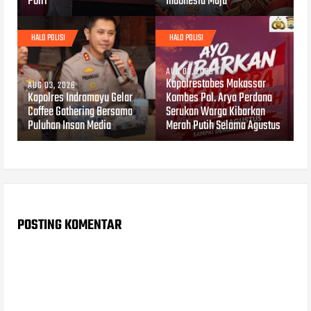
Polri
Indonesia Maju
HALO POLISI
HALO POLISI
AUG 02, 2026
Kapolrestabes Makassar
AUG 03, 2026
Kapolres Indramayu Gelar
Kombes Pol. Arya Perdana
Coffee Gathering Bersama
Serukan Warga Kibarkan
Puluhan Insan Media
Merah Putih Selama Agustus
POSTING KOMENTAR