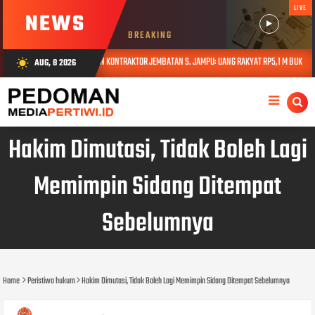
LIVE
NEWS
BREAKING
LIRA INGATKAN KONTRAKTOR JEMBATAN S. JAMPU: UANG RAKYAT RP5,1 M BUKAN UNTUK MAIN-MAI
AUG, 8 2026
wb_sunny
Hakim Dimutasi, Tidak Boleh Lagi
Memimpin Sidang Ditempat
Sebelumnya
Home
Peristiwa hukum
Hakim Dimutasi, Tidak Boleh Lagi Memimpin Sidang Ditempat Sebelumnya