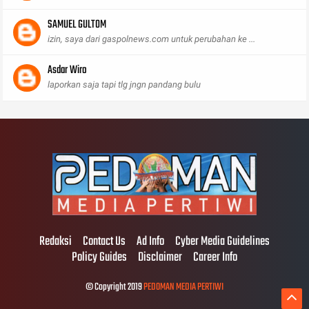
SAMUEL GULTOM
izin, saya dari gaspolnews.com untuk perubahan ke ...
Asdar Wiro
laporkan saja tapi tlg jngn pandang bulu
Redaksi
Contact Us
Ad Info
Cyber Media Guidelines
Policy Guides
Disclaimer
Career Info
© Copyright 2019
PEDOMAN MEDIA PERTIWI