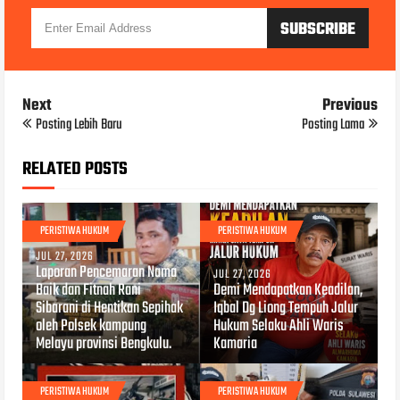
Next
Previous
Posting Lebih Baru
Posting Lama
RELATED POSTS
PERISTIWA HUKUM
PERISTIWA HUKUM
JUL 27, 2026
Laporan Pencemaran Nama
JUL 27, 2026
Baik dan Fitnah Rani
Demi Mendapatkan Keadilan,
Sibarani di Hentikan Sepihak
Iqbal Dg Liong Tempuh Jalur
oleh Polsek kampung
Hukum Selaku Ahli Waris
Melayu provinsi Bengkulu.
Kamaria
PERISTIWA HUKUM
PERISTIWA HUKUM
JUL 25, 2026