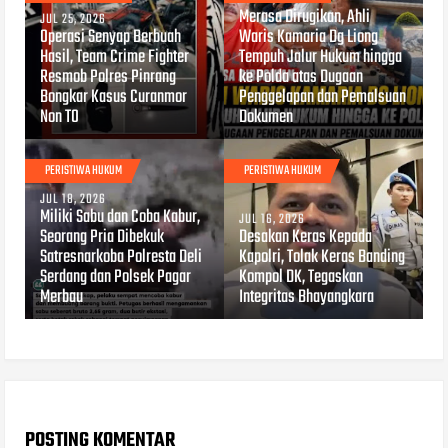
Merasa Dirugikan, Ahli
JUL 25, 2026
Operasi Senyap Berbuah
Waris Kamaria Dg Liong
Hasil, Team Crime Fighter
Tempuh Jalur Hukum hingga
Resmob Polres Pinrang
ke Polda atas Dugaan
Bongkar Kasus Curanmor
Penggelapan dan Pemalsuan
Non TO
Dokumen
PERISTIWA HUKUM
PERISTIWA HUKUM
JUL 18, 2026
Miliki Sabu dan Coba Kabur,
JUL 16, 2026
Seorang Pria Dibekuk
Desakan Keras Kepada
Satresnarkoba Polresta Deli
Kapolri, Tolak Keras Banding
Serdang dan Polsek Pagar
Kompol DK, Tegaskan
Merbau
Integritas Bhayangkara
POSTING KOMENTAR