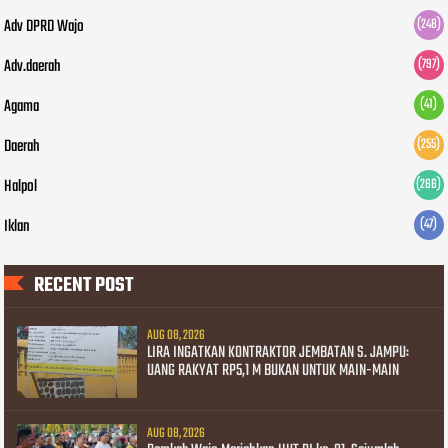
Adv DPRD Wajo
(248)
Adv.daerah
(797)
Agama
(41)
Daerah
(255)
Halpol
(266)
Iklan
(47)
RECENT POST
AUG 08, 2026
LIRA INGATKAN KONTRAKTOR JEMBATAN S. JAMPU:
UANG RAKYAT RP5,1 M BUKAN UNTUK MAIN-MAIN
AUG 08, 2026