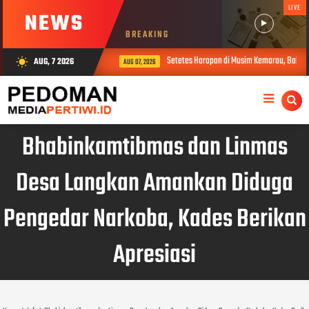
LIVE
NEWS
BREAKING
Setetes Harapan di Musim Kemarau, Babins
AUG, 7 2026
wb_sunny
AUG 07, 2026
Bhabinkamtibmas dan Linmas
Desa Langkan Amankan Diduga
Pengedar Narkoba, Kades Berikan
Apresiasi