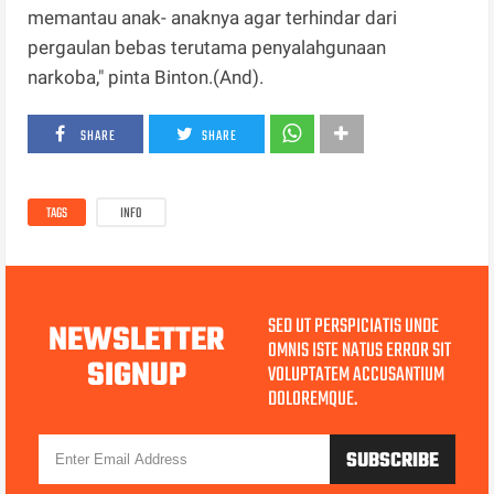
memantau anak- anaknya agar terhindar dari
pergaulan bebas terutama penyalahgunaan
narkoba," pinta Binton.(And).
SHARE
SHARE
TAGS
INFO
SED UT PERSPICIATIS UNDE
NEWSLETTER
OMNIS ISTE NATUS ERROR SIT
SIGNUP
VOLUPTATEM ACCUSANTIUM
DOLOREMQUE.