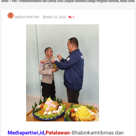
Home
Info
Bhabinkamtibmas dan Linmas Desa Langkan Amankan Diduga Pengedar Narkoba, Kades Berikan
MEDIA PERTIWI
MEI 22, 2025
0
Mediapertiwi,id,
Pelalawan-
Bhabinkamtibmas dan