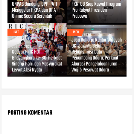
UNPAS Bandung, DPP PATI
FKN-08 Siap Kawal Program
Menggelar PKPA dan UPA
Pro Rakyat Presiden
Online Secara Serentak
Prabowo
INFO
INFO
JUL 04, 2026
Jasa Raharja Kantor Wilayah
DKI Jakarta Gelar
JUL 04, 2026
Gebyar FRIC HUT
Rekonsiliasi Data
Bhayangkara ke-80: Perkuat
Penumpang Udara, Perkuat
Sinergi Polri dan Masyarakat
Akurasi Pengelolaan Iuran
Lewat Aksi Nyata
Wajib Pesawat Udara
POSTING KOMENTAR