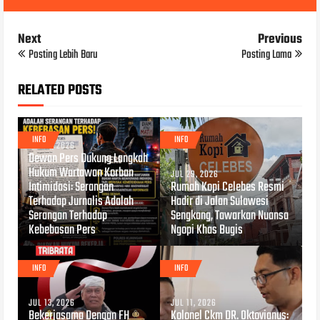
Next
Previous
Posting Lebih Baru
Posting Lama
RELATED POSTS
INFO
INFO
JUL 31, 2026
Dewan Pers Dukung Langkah
Hukum Wartawan Korban
JUL 29, 2026
Intimidasi: Serangan
Rumah Kopi Celebes Resmi
Terhadap Jurnalis Adalah
Hadir di Jalan Sulawesi
Serangan Terhadap
Sengkang, Tawarkan Nuansa
Kebebasan Pers
Ngopi Khas Bugis
INFO
INFO
JUL 13, 2026
JUL 11, 2026
Bekerjasama Dengan FH
Kolonel Ckm DR. Oktovianus: