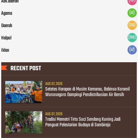
Adv.daerah
(797)
Agama
(41)
Daerah
(255)
Halpol
(266)
Iklan
(47)
RECENT POST
AUG 07, 2026
Setetes Harapan di Musim Kemarau, Babinsa Koramil
Wonosegoro Dampingi Pendistribusian Air Bersih
AUG 07, 2026
Tradisi Memetri Tirto Suci Sendang Kuning Jadi
Penguat Pelestarian Budaya di Sambirejo