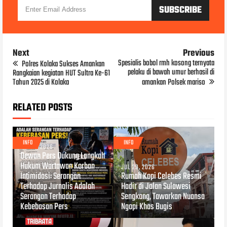
Next
Previous
Spesialis bobol rmh kosong ternyata
Polres Kolaka Sukses Amankan
pelaku di bawah umur berhasil di
Rangkaian kegiatan HUT Sultra Ke-61
Tahun 2025 di Kolaka
amankan Polsek mariso
RELATED POSTS
INFO
INFO
JUL 31, 2026
Dewan Pers Dukung Langkah
Hukum Wartawan Korban
JUL 29, 2026
Intimidasi: Serangan
Rumah Kopi Celebes Resmi
Terhadap Jurnalis Adalah
Hadir di Jalan Sulawesi
Serangan Terhadap
Sengkang, Tawarkan Nuansa
Kebebasan Pers
Ngopi Khas Bugis