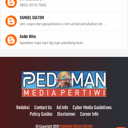
0853-3515-7645,
SAMUEL GULTOM
izin, saya dari gaspolnews.com untuk perubahan ke ...
Asdar Wiro
laporkan saja tapi tlg jngn pandang bulu
Redaksi
Contact Us
Ad Info
Cyber Media Guidelines
Policy Guides
Disclaimer
Career Info
© Copyright 2019
PEDOMAN MEDIA PERTIWI