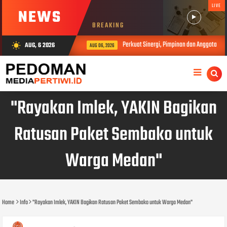
LIVE
NEWS
BREAKING
Perkuat Sinergi, Pimpinan dan Anggota DPRD 
AUG, 6 2026
wb_sunny
AUG 06, 2026
"Rayakan Imlek, YAKIN Bagikan
Ratusan Paket Sembako untuk
Warga Medan"
Home
Info
"Rayakan Imlek, YAKIN Bagikan Ratusan Paket Sembako untuk Warga Medan"