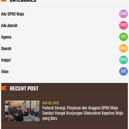
CATEGORIES
Adv DPRD Wajo
(248)
Adv.daerah
(797)
Agama
(41)
Daerah
(254)
Halpol
(266)
Iklan
(47)
RECENT POST
AUG 06, 2026
Perkuat Sinergi, Pimpinan dan Anggota DPRD Wajo
Sambut Hangat Kunjungan Silaturahmi Kapolres Wajo
yang Baru