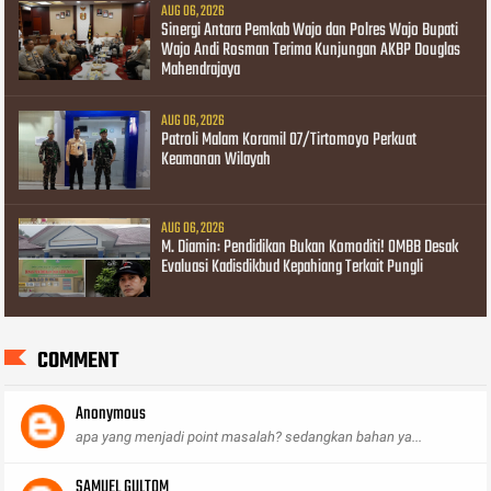
AUG 06, 2026
Sinergi Antara Pemkab Wajo dan Polres Wajo Bupati
Wajo Andi Rosman Terima Kunjungan AKBP Douglas
Mahendrajaya
AUG 06, 2026
Patroli Malam Koramil 07/Tirtomoyo Perkuat
Keamanan Wilayah
AUG 06, 2026
M. Diamin: Pendidikan Bukan Komoditi! OMBB Desak
Evaluasi Kadisdikbud Kepahiang Terkait Pungli
COMMENT
Anonymous
apa yang menjadi point masalah? sedangkan bahan ya...
SAMUEL GULTOM