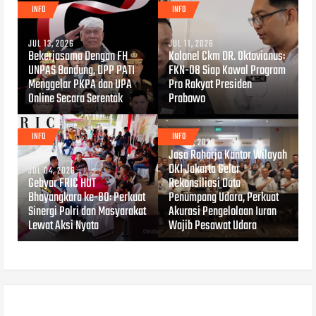
INFO
INFO
JUL 13, 2026
JUL 11, 2026
Bekerjasama Dengan FH
Kolonel Ckm DR. Oktovianus:
UNPAS Bandung, DPP PATI
FKN-08 Siap Kawal Program
Menggelar PKPA dan UPA
Pro Rakyat Presiden
Online Secara Serentak
Prabowo
INFO
INFO
JUL 04, 2026
Jasa Raharja Kantor Wilayah
DKI Jakarta Gelar
JUL 04, 2026
Gebyar FRIC HUT
Rekonsiliasi Data
Bhayangkara ke-80: Perkuat
Penumpang Udara, Perkuat
Sinergi Polri dan Masyarakat
Akurasi Pengelolaan Iuran
Lewat Aksi Nyata
Wajib Pesawat Udara