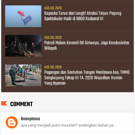
AUG 08, 2026
Kopaska Turun dari Langit! Atraksi Terjun Payung
Spektakuler Hadir di NBOD Kodaeral VI
AUG 08, 2026
Patroli Malam Koramil 08 Giriwoyo, Jaga Kondusivitas
Wilayah
AUG 08, 2026
Pegangan dan Sentuhan Tangan Membawa Asa, TMMD
Sengkuyung Tahap III TA. 2026 Wujudkan Hunian
Yang Nyaman
COMMENT
Anonymous
apa yang menjadi point masalah? sedangkan bahan ya...