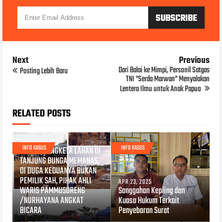
Next
Previous
Dari Balai ke Mimpi, Personil Satgas
Posting Lebih Baru
TNI "Serda Marwan" Menyalakan
Lentera Ilmu untuk Anak Papua
RELATED POSTS
OCT 27, 2025
INFO KASUS
INFO KASUS
GAWAT, SENGKETA LAHAN DI
TANJUNG BUNGA MEMANAS,
DI DUGA KEDUANYA BUKAN
PEMILIK SAH, PIHAK AHLI
APR 23, 2025
WARIS PAMMUSURENG
Sanggahan Kepling dan
/NURHAYANA ANGKAT
Kuasa Hukum Terkait
BICARA
Penyebaran Surat