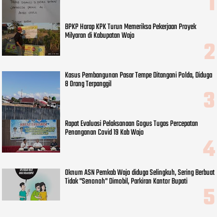
BPKP Harap KPK Turun Memeriksa Pekerjaan Proyek
Milyaran di Kabupatan Wajo
Kasus Pembangunan Pasar Tempe Ditangani Polda, Diduga
8 Orang Terpanggil
Rapat Evaluasi Pelaksanaan Gogus Tugas Percepatan
Penanganan Covid 19 Kab Wajo
Oknum ASN Pemkab Wajo diduga Selingkuh, Sering Berbuat
Tidak "Senonoh" Dimobil, Parkiran Kantor Bupati