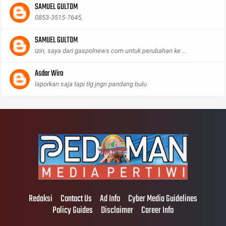
SAMUEL GULTOM
0853-3515-7645,
SAMUEL GULTOM
izin, saya dari gaspolnews.com untuk perubahan ke ...
Asdar Wiro
laporkan saja tapi tlg jngn pandang bulu
Redaksi
Contact Us
Ad Info
Cyber Media Guidelines
Policy Guides
Disclaimer
Career Info