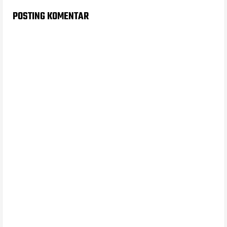
POSTING KOMENTAR