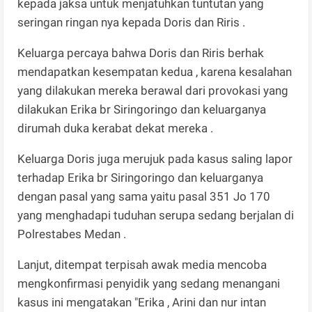
kepada jaksa untuk menjatuhkan tuntutan yang
seringan ringan nya kepada Doris dan Riris .
Keluarga percaya bahwa Doris dan Riris berhak
mendapatkan kesempatan kedua , karena kesalahan
yang dilakukan mereka berawal dari provokasi yang
dilakukan Erika br Siringoringo dan keluarganya
dirumah duka kerabat dekat mereka .
Keluarga Doris juga merujuk pada kasus saling lapor
terhadap Erika br Siringoringo dan keluarganya
dengan pasal yang sama yaitu pasal 351 Jo 170
yang menghadapi tuduhan serupa sedang berjalan di
Polrestabes Medan .
Lanjut, ditempat terpisah awak media mencoba
mengkonfirmasi penyidik yang sedang menangani
kasus ini mengatakan "Erika , Arini dan nur intan