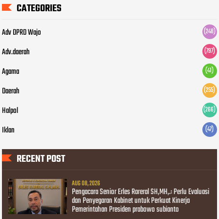
CATEGORIES
Adv DPRD Wajo
(248)
Adv.daerah
(797)
Agama
(41)
Daerah
(255)
Halpol
(266)
Iklan
(47)
RECENT POST
AUG 08, 2026
Pengacara Senior Erles Rareral SH,MH,.: Perlu Evaluasi
dan Penyegaran Kabinet untuk Perkuat Kinerja
Pemerintahan Presiden prabowo subianto