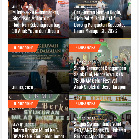
JUL 11, 2026
JUL 05, 2026
Milad ke-28 Rumah Zakat,
Dari Banten Menuju Dunia,
Bingkisan Muharram
Irjen Pol M. Sabilul Alif
Hadirkan Kebahagiaan bagi
Dorong Penguatan Kapasitas
30 Anak Yatim dan Dhuafa
Imam Menuju IGIC 2026
NUANSA AGAMA
NUANSA AGAMA
MAY 03, 2026
Suntik Semangat Keagamaan
Sejak Dini, Mahasiswa KKN
78 UINAM Gelar Festival
Anak Sholeh di Desa Harapan
JUL 03, 2026
NUANSA AGAMA
NUANSA AGAMA
APR 20, 2026
Satgas Swasembada Yonif
MAY 01, 2026
Dalam Rangka Milad Ke 5,
643/WNS Koops TNI Habema
DPW FKMB Riau Gelar Jumat
Berpartisipasi Dalam