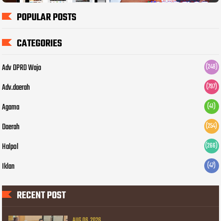
POPULAR POSTS
CATEGORIES
Adv DPRD Wajo
(248)
Adv.daerah
(797)
Agama
(41)
Daerah
(254)
Halpol
(266)
Iklan
(47)
RECENT POST
AUG 06, 2026