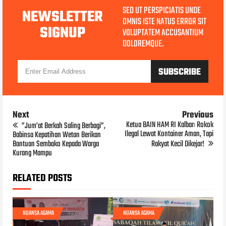
SED UT PERSPICIATIS UNDE
NEWSLETTER
OMNIS ISTE NATUS ERROR SIT
SIGNUP
VOLUPTATEM ACCUSANTIUM
DOLOREMQUE.
Next
Previous
Ketua BAIN HAM RI Kalbar: Rokok
”Jum’at Berkah Saling Berbagi”,
Ilegal Lewat Kontainer Aman, Tapi
Babinsa Kepatihan Wetan Berikan
Bantuan Sembako Kepada Warga
Rakyat Kecil Dikejar!
Kurang Mampu
RELATED POSTS
NUANSA AGAMA
NUANSA AGAMA