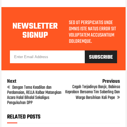
SED UT PERSPICIATIS UNDE
NEWSLETTER
OMNIS ISTE NATUS ERROR SIT
SIGNUP
VOLUPTATEM ACCUSANTIUM
DOLOREMQUE.
Next
Previous
Cegah Terjadinya Banjir, Babinsa
Dengan Tema Keadilan dan
Keprabon Bersama Tim Saberling Dan
Perdamaian, RELLA Kalbar Matangkan
Acara Halal Bihalal Sekaligus
Warga Bersihkan Kali Pepe
Pengukuhan DPP
RELATED POSTS