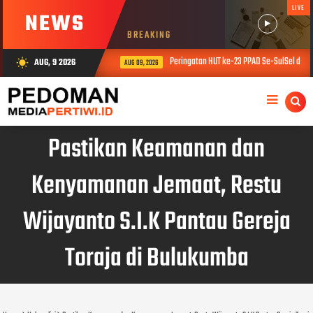
LIVE
NEWS
BREAKING
Peringatan HUT ke-23 PPAD Se-SulSel dipus
AUG, 9 2026
wb_sunny
AUG 09, 2026
Pastikan Keamanan dan
Kenyamanan Jemaat, Restu
Wijayanto S.I.K Pantau Gereja
Toraja di Bulukumba