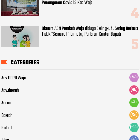
Penanganan Covid 19 Kab Wajo
Oknum ASN Pemkab Wajo diduga Selingkuh, Sering Berbuat
Tidak "Senonoh" Dimobil, Parkiran Kantor Bupati
CATEGORIES
Adv DPRD Wajo
(248)
Adv.daerah
(797)
Agama
(41)
Daerah
(255)
Halpol
(266)
(47)