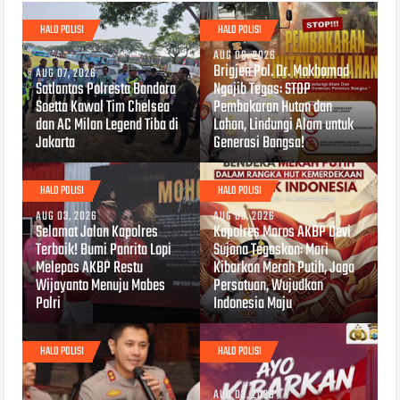
HALO POLISI
HALO POLISI
AUG 06, 2026
Brigjen Pol. Dr. Mokhamad
AUG 07, 2026
Satlantas Polresta Bandara
Ngajib Tegas: STOP
Soetta Kawal Tim Chelsea
Pembakaran Hutan dan
dan AC Milan Legend Tiba di
Lahan, Lindungi Alam untuk
Jakarta
Generasi Bangsa!
HALO POLISI
HALO POLISI
AUG 03, 2026
AUG 03, 2026
Selamat Jalan Kapolres
Kapolres Maros AKBP Devi
Terbaik! Bumi Panrita Lopi
Sujana Tegaskan: Mari
Melepas AKBP Restu
Kibarkan Merah Putih, Jaga
Wijayanto Menuju Mabes
Persatuan, Wujudkan
Polri
Indonesia Maju
HALO POLISI
HALO POLISI
AUG 02, 2026