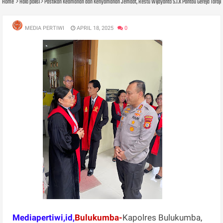
Home
Halo polisi
Pastikan Keamanan dan Kenyamanan Jemaat, Restu Wijayanto S.I.K Pantau Gereja Toraj
MEDIA PERTIWI
APRIL 18, 2025
0
Mediapertiwi,id,
Bulukumba-
Kapolres Bulukumba,