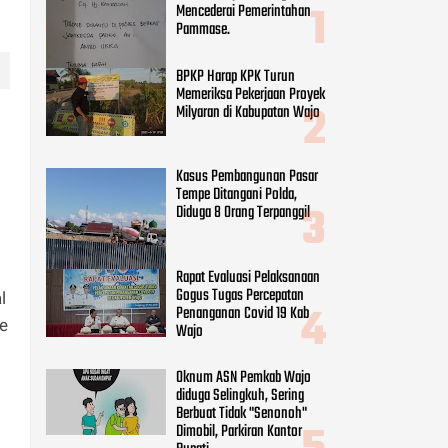
Rapat Evaluasi Pelaksanaan
Gogus Tugas Percepatan
Penanganan Covid 19 Kab
Wajo
Oknum ASN Pemkab Wajo
diduga Selingkuh, Sering
Berbuat Tidak "Senonoh"
Dimobil, Parkiran Kantor
Bupati
CATEGORIES
l
Adv DPRD Wajo
(248)
me
Adv.daerah
(797)
Agama
(41)
Daerah
(254)