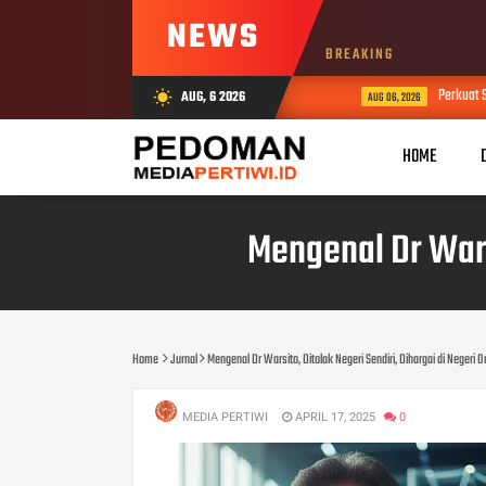
NEWS
BREAKING
Perkuat Sin
AUG, 6 2026
wb_sunny
AUG 06, 2026
HOME
Mengenal Dr Warsi
Home
Jurnal
Mengenal Dr Warsito, Ditolak Negeri Sendiri, Dihargai di Negeri 
MEDIA PERTIWI
APRIL 17, 2025
0