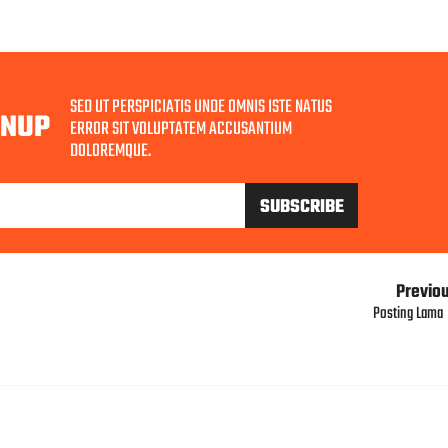
SED UT PERSPICIATIS UNDE OMNIS ISTE NATUS
GNUP
ERROR SIT VOLUPTATEM ACCUSANTIUM
DOLOREMQUE.
Previo
Posting Lama