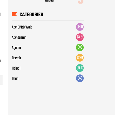
Halpol
(266)
l
Iklan
(47)
n