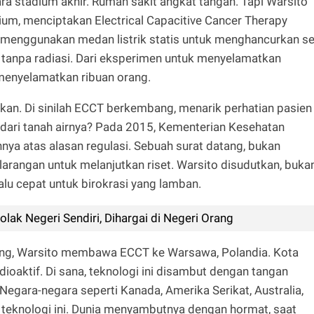
ara stadium akhir. Rumah sakit angkat tangan. Tapi Warsito
ium, menciptakan Electrical Capacitive Cancer Therapy
g menggunakan medan listrik statis untuk menghancurkan se
, tanpa radiasi. Dari eksperimen untuk menyelamatkan
 menyelamatkan ribuan orang.
kan. Di sinilah ECCT berkembang, menarik perhatian pasien
n dari tanah airnya? Pada 2015, Kementerian Kesehatan
nya atas alasan regulasi. Sebuah surat datang, bukan
larangan untuk melanjutkan riset. Warsito disudutkan, buka
alu cepat untuk birokrasi yang lamban.
olak Negeri Sendiri, Dihargai di Negeri Orang
dung, Warsito membawa ECCT ke Warsawa, Polandia. Kota
ioaktif. Di sana, teknologi ini disambut dengan tangan
. Negara-negara seperti Kanada, Amerika Serikat, Australia,
teknologi ini. Dunia menyambutnya dengan hormat, saat