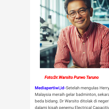
Foto:Dr.Warsito Purwo Taruno
Mediapertiwi,id-
Setelah mengulas Herry
Malaysia meraih gelar badminton, sekaran
beda bidang. Dr Warsito ditolak di negeri
dalami kisah penemu Electrical Capaciti