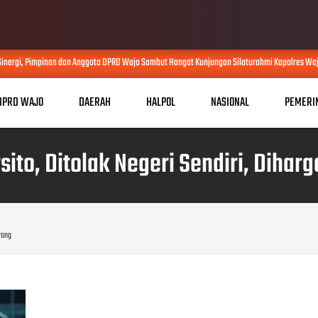
ergi, Pimpinan dan Anggota DPRD Wajo Sambut Hangat Kunjungan Silaturahmi Kapolres Wajo y
DPRD WAJO
DAERAH
HALPOL
NASIONAL
PEMERI
to, Ditolak Negeri Sendiri, Diharg
Orang