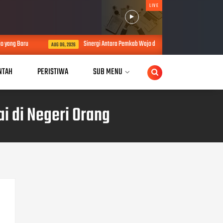
LIVE
ang Baru
Sinergi Antara Pemkab Wajo dan Polres Wajo Bupati Wajo An
AUG 06, 2026
NTAH
PERISTIWA
SUB MENU
ai di Negeri Orang