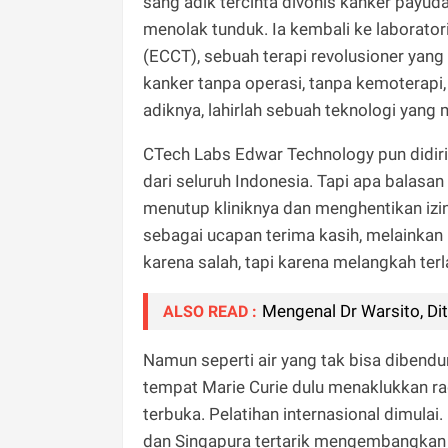
sang adik tercinta divonis kanker payud
menolak tunduk. Ia kembali ke laborator
(ECCT), sebuah terapi revolusioner yan
kanker tanpa operasi, tanpa kemoterapi
adiknya, lahirlah sebuah teknologi yang
CTech Labs Edwar Technology pun didiri
dari seluruh Indonesia. Tapi apa balasa
menutup kliniknya dan menghentikan izin
sebagai ucapan terima kasih, melainkan 
karena salah, tapi karena melangkah terl
Mengenal Dr Warsito, Dit
ALSO READ :
Namun seperti air yang tak bisa diben
tempat Marie Curie dulu menaklukkan rad
terbuka. Pelatihan internasional dimulai
dan Singapura tertarik mengembangkan 