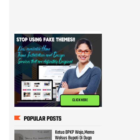
CLICK HERE
POPULAR POSTS
Ketua BPKP Wajo,Memo
Walsus Bupati Di Duga
Mencederai Pemerintahan
Pammase.
BPKP Harap KPK Turun
Memeriksa Pekerjaan Proyek
Milyaran di Kabupatan Wajo
Kasus Pembangunan Pasar
Tempe Ditangani Polda,
Diduga 8 Orang Terpanggil