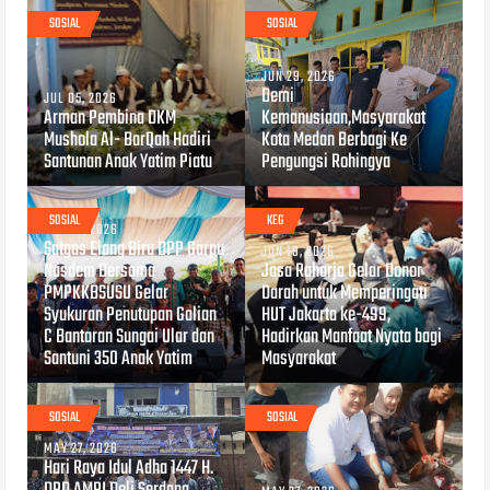
SOSIAL
SOSIAL
JUN 29, 2026
Demi
JUL 05, 2026
Arman Pembina DKM
Kemanusiaan,Masyarakat
Mushola Al- BarQah Hadiri
Kota Medan Berbagi Ke
Santunan Anak Yatim Piatu
Pengungsi Rohingya
SOSIAL
KEG
JUN 26, 2026
Satgas Elang Biru DPP Garpu
JUN 19, 2026
Nasdem Bersama
Jasa Raharja Gelar Donor
PMPKKBSUSU Gelar
Darah untuk Memperingati
Syukuran Penutupan Galian
HUT Jakarta ke-499,
C Bantaran Sungai Ular dan
Hadirkan Manfaat Nyata bagi
Santuni 350 Anak Yatim
Masyarakat
SOSIAL
SOSIAL
MAY 27, 2026
Hari Raya Idul Adha 1447 H.