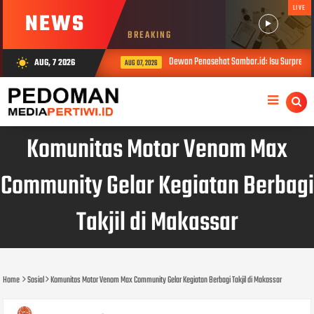
LIVE
NEWS
BREAKING
Dewan Penasehat Sambar.id: Isu Surpres Pe
AUG, 7 2026
wb_sunny
AUG 07, 2026
Komunitas Motor Venom Max
Community Gelar Kegiatan Berbagi
Takjil di Makassar
Home
Sosial
Komunitas Motor Venom Max Community Gelar Kegiatan Berbagi Takjil di Makassar