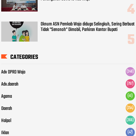
Oknum ASN Pemkab Wajo diduga Selingkuh, Sering Berbuat
Tidak "Senonoh" Dimobil, Parkiran Kantor Bupati
CATEGORIES
Adv DPRD Wajo
(248)
Adv.daerah
(797)
Agama
(41)
Daerah
(254)
Halpol
(266)
Iklan
(47)