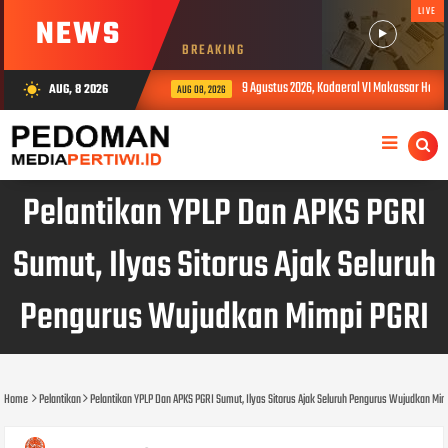
LIVE
NEWS
BREAKING
9 Agustus 2026, Kodaeral VI Makassar Hadirk
AUG, 8 2026
wb_sunny
AUG 08, 2026
Pelantikan YPLP Dan APKS PGRI
Sumut, Ilyas Sitorus Ajak Seluruh
Pengurus Wujudkan Mimpi PGRI
Home
Pelantikan
Pelantikan YPLP Dan APKS PGRI Sumut, Ilyas Sitorus Ajak Seluruh Pengurus Wujudkan Mi