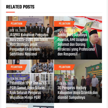
RELATED POSTS
PELANTIKAN
PELANTIKAN
OCT 19, 2025
SEPT 04, 2025
IASPRO Kukuhkan Pengurus
Sekda Baru Surabaya
Baru 2025–2030 dan Teken
Dilantik, AMI Ucapkan
MoU Strategis untuk
Selamat dan Dorong
Penguatan Ekosistem
Birokrasi yang Profesional
Sertifikasi Nasional
dan Responsif
PELANTIKAN
PELANTIKAN
FEB 26, 2025
Pelantikan YPLP Dan APKS
FEB 08, 2025
PGRI Sumut, Ilyas Sitorus
30 Pengurus Hockey
Ajak Seluruh Pengurus
Kabupaten Wajo Dilantik dan
Wujudkan Mimpi PGRI
diambil Sumpahnya