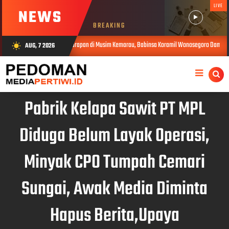
LIVE
NEWS
BREAKING
Setetes Harapan di Musim Kemarau, Babinsa Koramil Wonosegoro Dampingi Pendistribusian 
AUG, 7 2026
wb_sunny
Pabrik Kelapa Sawit PT MPL
Diduga Belum Layak Operasi,
Minyak CPO Tumpah Cemari
Sungai, Awak Media Diminta
Hapus Berita,Upaya