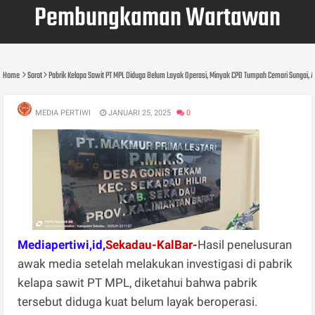
Pembungkaman Wartawan
Home
Sorot
Pabrik Kelapa Sawit PT MPL Diduga Belum Layak Operasi, Minyak CPO Tumpah Cemari Sunga
MEDIA PERTIWI
JANUARI 25, 2025
0
Mediapertiwi,id,
Sekadau-KalBar-
Hasil penelusuran
awak media setelah melakukan investigasi di pabrik
kelapa sawit PT MPL, diketahui bahwa pabrik
tersebut diduga kuat belum layak beroperasi.