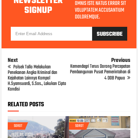
NEWSLETTER
OMNIS ISTE NATUS ERROR SIT
SIGNUP
VOLUPTATEM ACCUSANTIUM
DOLOREMQUE.
Next
Previous
Kemendagri Terus Dorong Percepatan
Polsek Tallo Melakukan
Pembangunan Pusat Pemerintahan di
Penekanan Angka Kriminal dan
Kejahatan Lainnya Kompol
4 DOB Papua
H.Syamsuardi, S.Sos., Lakukan Cipta
Kondisi
RELATED POSTS
SOROT
SOROT
AUG 07, 2026