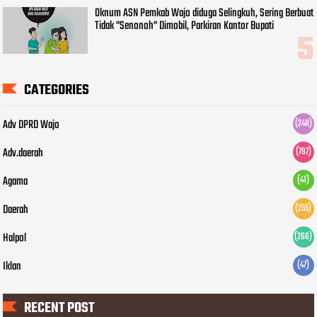
Oknum ASN Pemkab Wajo diduga Selingkuh, Sering Berbuat
Tidak "Senonoh" Dimobil, Parkiran Kantor Bupati
CATEGORIES
Adv DPRD Wajo
(248)
Adv.daerah
(797)
Agama
(41)
Daerah
(255)
Halpol
(266)
Iklan
(47)
RECENT POST