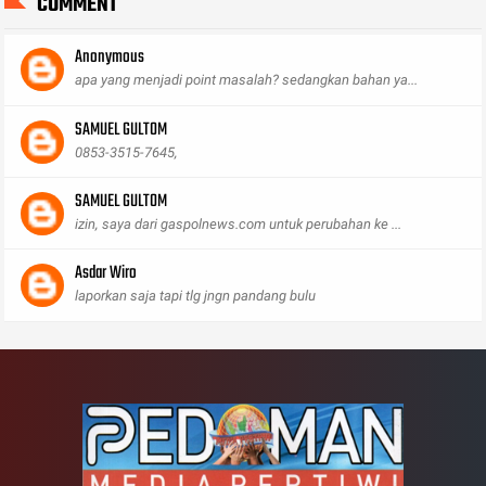
COMMENT
Anonymous
apa yang menjadi point masalah? sedangkan bahan ya...
SAMUEL GULTOM
0853-3515-7645,
SAMUEL GULTOM
izin, saya dari gaspolnews.com untuk perubahan ke ...
Asdar Wiro
laporkan saja tapi tlg jngn pandang bulu