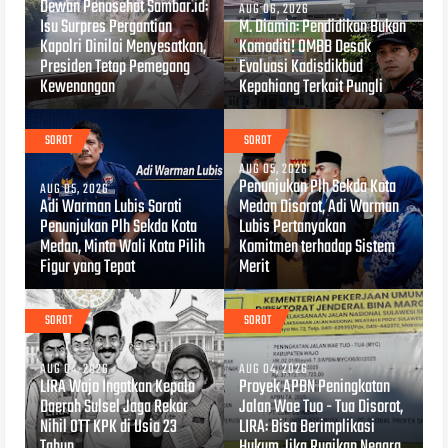
Dewan Penasehat Sambar.id:
AUG 06, 2026
Isu Surpres Pergantian
M. Diamin: Pendidikan Bukan
Kapolri Dinilai Menyesatkan,
Komoditi! OMBB Desak
Presiden Tetap Pemegang
Evaluasi Kadisdikbud
Kewenangan
Kepahiang Terkait Pungli
SOROT
SOROT
AUG 05, 2026
Penunjukan Plh Sekda Kota
AUG 05, 2026
Adi Warman Lubis Soroti
Medan Disorot, Adi Warman
Penunjukan Plh Sekda Kota
Lubis Pertanyakan
Medan, Minta Wali Kota Pilih
Komitmen terhadap Sistem
Figur yang Tepat
Merit
SOROT
SOROT
AUG 04, 2026
AUG 04, 2026
LIRA Wajo Ingatkan Kepala
Proyek APBN Peningkatan
Daerah Sulsel Jaga Rekor
Jalan Wae Tuo - Tua Disorot,
Nihil OTT KPK di Usia 23
LIRA: Bisa Berimplikasi
Tahun
Hukum Jika Rugikan Negara