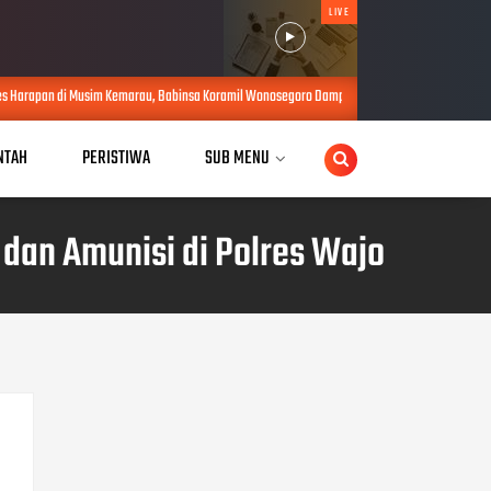
LIVE
marau, Babinsa Koramil Wonosegoro Dampingi Pendistribusian Air Bersih
AUG 07, 2026
NTAH
PERISTIWA
SUB MENU
dan Amunisi di Polres Wajo