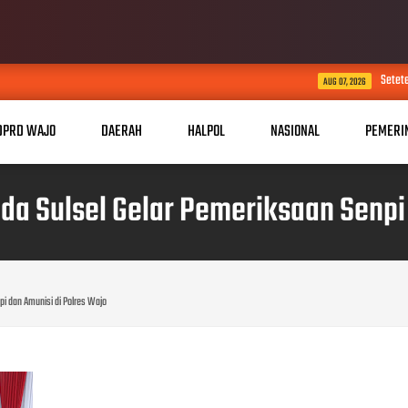
Setetes Harapan di Musim Ke
AUG 07, 2026
DPRD WAJO
DAERAH
HALPOL
NASIONAL
PEMERI
da Sulsel Gelar Pemeriksaan Senpi 
i dan Amunisi di Polres Wajo