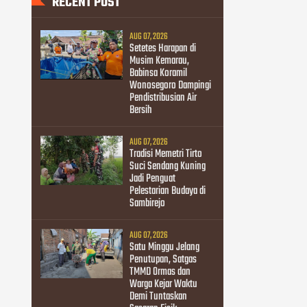
RECENT POST
AUG 07, 2026
Setetes Harapan di
Musim Kemarau,
Babinsa Koramil
Wonosegoro Dampingi
Pendistribusian Air
Bersih
AUG 07, 2026
Tradisi Memetri Tirto
Suci Sendang Kuning
Jadi Penguat
Pelestarian Budaya di
Sambirejo
AUG 07, 2026
Satu Minggu Jelang
Penutupan, Satgas
TMMD Ormas dan
Warga Kejar Waktu
Demi Tuntaskan