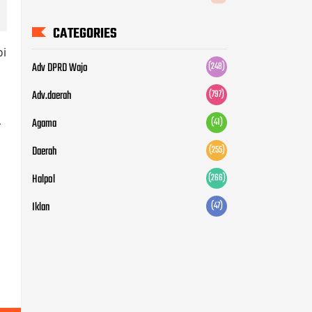
CATEGORIES
pi
Adv DPRD Wajo
(248)
Adv.daerah
(797)
.
Agama
(41)
Daerah
(255)
Halpol
(266)
Iklan
(47)