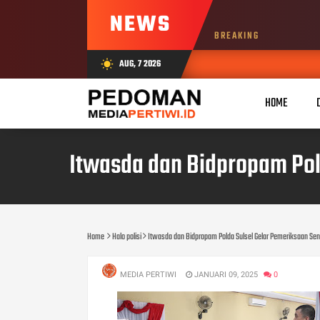
NEWS
BREAKING
AUG, 7 2026
wb_sunny
HOME
Itwasda dan Bidpropam Pol
Home
Halo polisi
Itwasda dan Bidpropam Polda Sulsel Gelar Pemeriksaan Senp
MEDIA PERTIWI
JANUARI 09, 2025
0