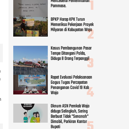
Mencederai Pemerintahan
Pammase.
BPKP Harap KPK Turun
Memeriksa Pekerjaan Proyek
Milyaran di Kabupatan Wajo
Kasus Pembangunan Pasar
Tempe Ditangani Polda,
Diduga 8 Orang Terpanggil
n
Rapat Evaluasi Pelaksanaan
a
Gogus Tugas Percepatan
Penanganan Covid 19 Kab
Wajo
n
Oknum ASN Pemkab Wajo
diduga Selingkuh, Sering
Berbuat Tidak "Senonoh"
Dimobil, Parkiran Kantor
Bupati