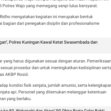
nil Polres Wajo yang memegang senpi lulus bersyarat.
idho mengatakan kegiatan ini merupakan bentuk
i bagian dari penegakan disiplin dan profesionalisme
an", Polres Kuningan Kawal Ketat Swasembada dan
ar yang harus digunakan sesuai dengan aturan. Pemeriksaa
sesuai prosedur dan untuk meningkatkan kedisiplinan sert
las AKBP Rosid.
p kondisi fisik senjata, jumlah amunisi, serta kelengkapa
njata api. Personel yang ditemukan melanggar ketentuan
ran yang berlaku.
 ke-80, Wakapolri dan Akpol '90 Dhira Brata Gelar Bakti