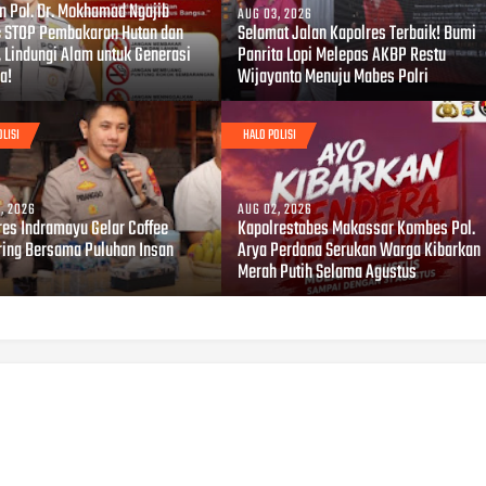
en Pol. Dr. Mokhamad Ngajib
AUG 03, 2026
: STOP Pembakaran Hutan dan
Selamat Jalan Kapolres Terbaik! Bumi
, Lindungi Alam untuk Generasi
Panrita Lopi Melepas AKBP Restu
a!
Wijayanto Menuju Mabes Polri
OLISI
HALO POLISI
, 2026
AUG 02, 2026
res Indramayu Gelar Coffee
Kapolrestabes Makassar Kombes Pol.
ring Bersama Puluhan Insan
Arya Perdana Serukan Warga Kibarkan
Merah Putih Selama Agustus