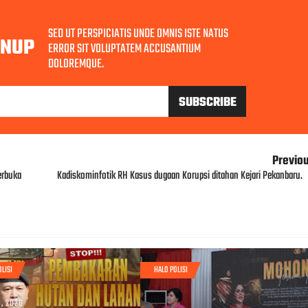
SED UT PERSPICIATIS UNDE OMNIS ISTE NATUS
GNUP
ERROR SIT VOLUPTATEM ACCUSANTIUM
DOLOREMQUE.
Previo
erbuka
Kadiskominfotik RH Kasus dugaan Korupsi ditahan Kejari Pekanbaru.
OLISI
HALO POLISI
, 2026