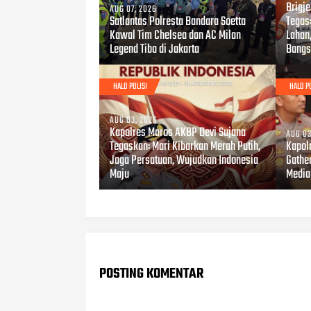
Brigj
AUG 07, 2026
Satlantas Polresta Bandara Soetta
Tegas
Kawal Tim Chelsea dan AC Milan
Lahan
Legend Tiba di Jakarta
Bangs
HALO POLISI
HALO P
AUG 03, 2026
Kapolres Maros AKBP Devi Sujana
AUG 03
Tegaskan: Mari Kibarkan Merah Putih,
Kapol
Jaga Persatuan, Wujudkan Indonesia
Gathe
Maju
Media
POSTING KOMENTAR