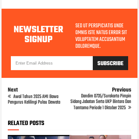
SED UT PERSPICIATIS UNDE
NEWSLETTER
OMNIS ISTE NATUS ERROR SIT
SIGNUP
VOLUPTATEM ACCUSANTIUM
DOLOREMQUE.
Next
Previous
Dandim 0735/Surakarta Pimpin
Awal Tahun 2025 AMI Bawa
Sidang Jabatan Serta UKP Bintara Dan
Pengurus Kelilingi Pulau Dewata
Tamtama Periode 1 Oktober 2025
RELATED POSTS