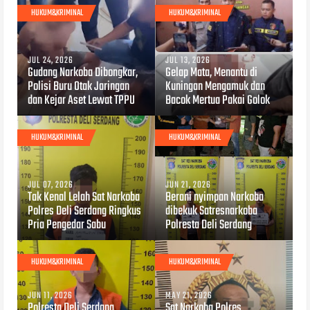
HUKUM&KRIMINAL
HUKUM&KRIMINAL
JUL 24, 2026
JUL 13, 2026
Gudang Narkoba Dibongkar,
Gelap Mata, Menantu di
Polisi Buru Otak Jaringan
Kuningan Mengamuk dan
dan Kejar Aset Lewat TPPU
Bacok Mertua Pakai Golok
HUKUM&KRIMINAL
HUKUM&KRIMINAL
JUL 07, 2026
JUN 21, 2026
Tak Kenal Lelah Sat Narkoba
Berani nyimpan Narkoba
Polres Deli Serdang Ringkus
dibekuk Satresnarkoba
Pria Pengedar Sabu
Polresta Deli Serdang
HUKUM&KRIMINAL
HUKUM&KRIMINAL
JUN 11, 2026
MAY 21, 2026
Polresta Deli Serdang
Sat Narkoba Polres