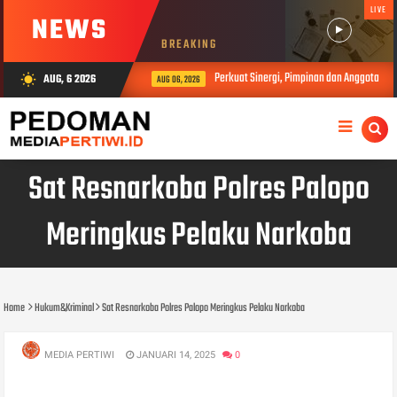
LIVE
NEWS
BREAKING
Perkuat Sinergi, Pimpinan dan Anggota DPRD
AUG, 6 2026
wb_sunny
AUG 06, 2026
Sat Resnarkoba Polres Palopo
Meringkus Pelaku Narkoba
Home
Hukum&Kriminal
Sat Resnarkoba Polres Palopo Meringkus Pelaku Narkoba
MEDIA PERTIWI
JANUARI 14, 2025
0