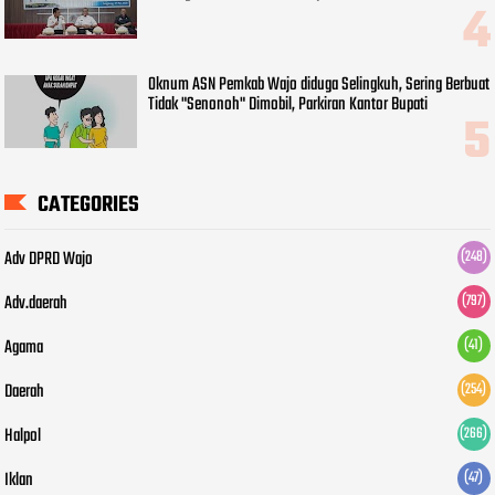
Oknum ASN Pemkab Wajo diduga Selingkuh, Sering Berbuat
Tidak "Senonoh" Dimobil, Parkiran Kantor Bupati
CATEGORIES
Adv DPRD Wajo
(248)
Adv.daerah
(797)
Agama
(41)
Daerah
(254)
Halpol
(266)
Iklan
(47)