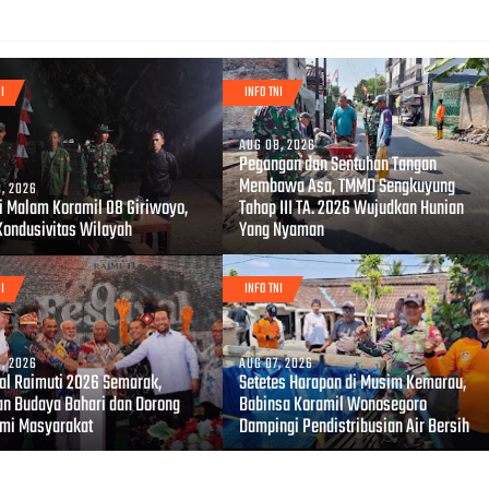
I
INFO TNI
AUG 08, 2026
Pegangan dan Sentuhan Tangan
Membawa Asa, TMMD Sengkuyung
, 2026
li Malam Koramil 08 Giriwoyo,
Tahap III TA. 2026 Wujudkan Hunian
Kondusivitas Wilayah
Yang Nyaman
I
INFO TNI
, 2026
AUG 07, 2026
val Raimuti 2026 Semarak,
Setetes Harapan di Musim Kemarau,
an Budaya Bahari dan Dorong
Babinsa Koramil Wonosegoro
mi Masyarakat
Dampingi Pendistribusian Air Bersih