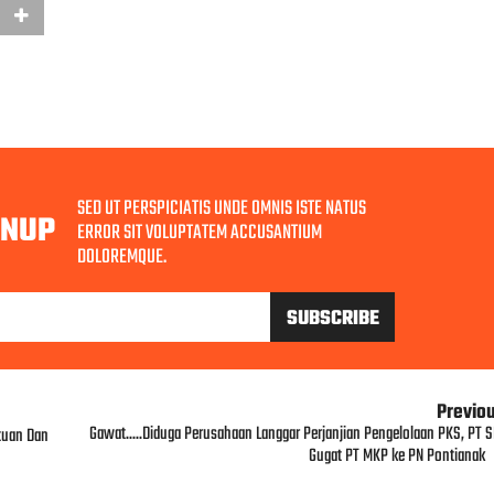
SED UT PERSPICIATIS UNDE OMNIS ISTE NATUS
GNUP
ERROR SIT VOLUPTATEM ACCUSANTIUM
DOLOREMQUE.
Previo
Gawat.....Diduga Perusahaan Langgar Perjanjian Pengelolaan PKS, PT S
tuan Dan
Gugat PT MKP ke PN Pontianak