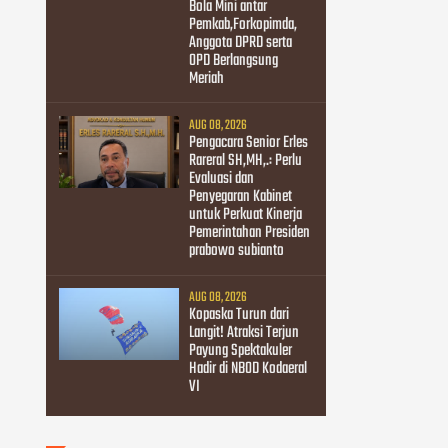
Bola Mini antar
Pemkab,Forkopimda,
Anggota DPRD serta
OPD Berlangsung
Meriah
AUG 08, 2026
Pengacara Senior Erles
Rareral SH,MH,.: Perlu
Evaluasi dan
Penyegaran Kabinet
untuk Perkuat Kinerja
Pemerintahan Presiden
prabowo subianto
AUG 08, 2026
Kopaska Turun dari
Langit! Atraksi Terjun
Payung Spektakuler
Hadir di NBOD Kodaeral
VI