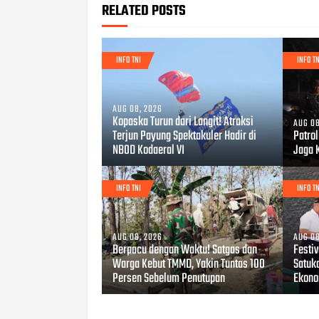
RELATED POSTS
INFO TNI
INFO TN
AUG 08, 2026
Kopaska Turun dari Langit! Atraksi
AUG 08
Terjun Payung Spektakuler Hadir di
Patro
NBOD Kodaeral VI
Jaga 
INFO TNI
INFO TN
AUG 08, 2026
AUG 08
Berpacu dengan Waktu! Satgas dan
Festi
Warga Kebut TMMD, Yakin Tuntas 100
Satuk
Persen Sebelum Penutupan
Ekono