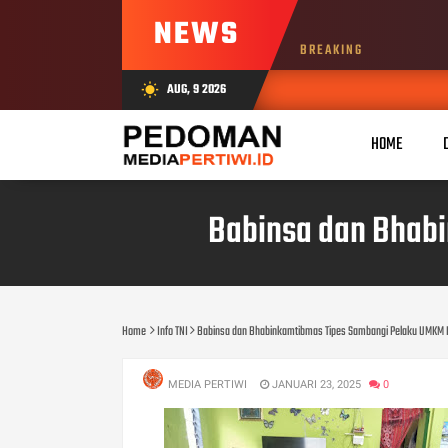
NEWS
BREAKING
AUG, 9 2026
wb_sunny
HOME
Babinsa dan Bhab
Home
Info TNI
Babinsa dan Bhabinkamtibmas Tipes Sambangi Pelaku UMKM K
MEDIA PERTIWI
JANUARI 23, 2025
0