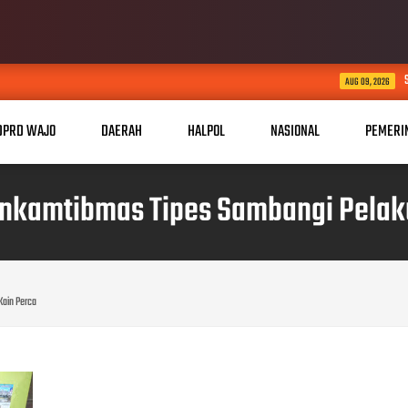
Sengketa Lahan Desa K
AUG 09, 2026
DPRD WAJO
DAERAH
HALPOL
NASIONAL
PEMERI
inkamtibmas Tipes Sambangi Pelak
ain Perca