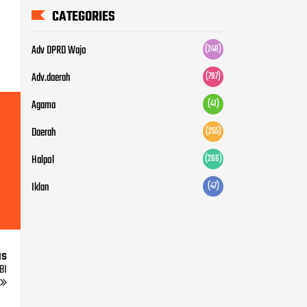
CATEGORIES
Adv DPRD Wajo
(248)
Adv.daerah
(797)
Agama
(41)
Daerah
(255)
Halpol
(266)
Iklan
(47)
us
BI