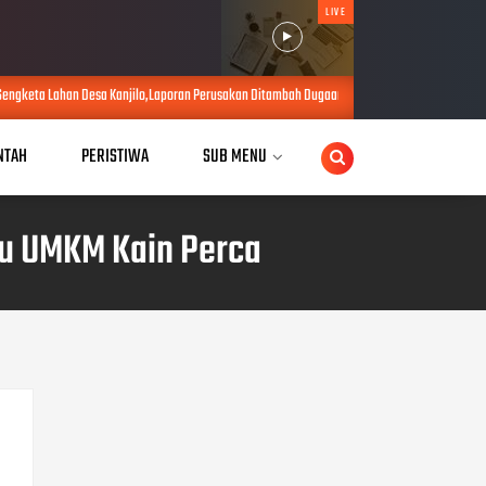
LIVE
anjilo,Laporan Perusakan Ditambah Dugaan Pemalsuan Dokumen, 4 Ahli Waris Laporan belum 
NTAH
PERISTIWA
SUB MENU
u UMKM Kain Perca