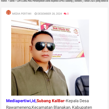
Home
Sorot
LSM ELANG MAS Pertanyakan Dana Aspirasi DPRD Subang ( Bandes ) Tahun 2024 yang batal d
MEDIA PERTIWI
DESEMBER 28, 2024
0
Mediapertiwi,id,
Subang KalBar-
Kepala Desa
Rawameneng,Kecamatan Blanakan, Kabupaten