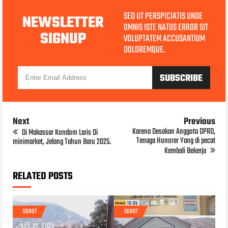
SED UT PERSPICIATIS UNDE
NEWSLETTER
OMNIS ISTE NATUS ERROR SIT
SIGNUP
VOLUPTATEM ACCUSANTIUM
DOLOREMQUE.
Next
Previous
Karena Desakan Anggota DPRD,
Di Makassar Kondom Laris Di
Tenaga Honorer Yang di pecat
minimarket, Jelang Tahun Baru 2025.
Kembali Bekerja
RELATED POSTS
SOROT
SOROT
AUG 07, 2026