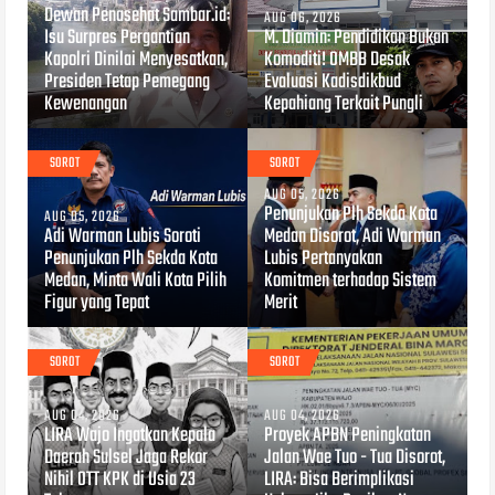
Dewan Penasehat Sambar.id:
AUG 06, 2026
Isu Surpres Pergantian
M. Diamin: Pendidikan Bukan
Kapolri Dinilai Menyesatkan,
Komoditi! OMBB Desak
Presiden Tetap Pemegang
Evaluasi Kadisdikbud
Kewenangan
Kepahiang Terkait Pungli
SOROT
SOROT
AUG 05, 2026
Penunjukan Plh Sekda Kota
AUG 05, 2026
Adi Warman Lubis Soroti
Medan Disorot, Adi Warman
Penunjukan Plh Sekda Kota
Lubis Pertanyakan
Medan, Minta Wali Kota Pilih
Komitmen terhadap Sistem
Figur yang Tepat
Merit
SOROT
SOROT
AUG 04, 2026
AUG 04, 2026
LIRA Wajo Ingatkan Kepala
Proyek APBN Peningkatan
Daerah Sulsel Jaga Rekor
Jalan Wae Tuo - Tua Disorot,
Nihil OTT KPK di Usia 23
LIRA: Bisa Berimplikasi