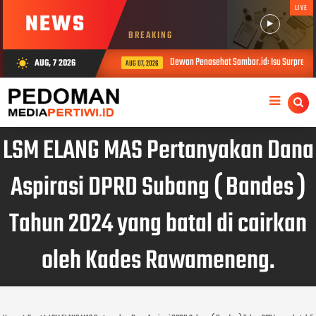
LIVE
NEWS
BREAKING
Dewan Penasehat Sambar.id: Isu Surpres Pe
AUG, 7 2026
wb_sunny
AUG 07, 2026
LSM ELANG MAS Pertanyakan Dana
Aspirasi DPRD Subang ( Bandes )
Tahun 2024 yang batal di cairkan
oleh Kades Rawameneng.