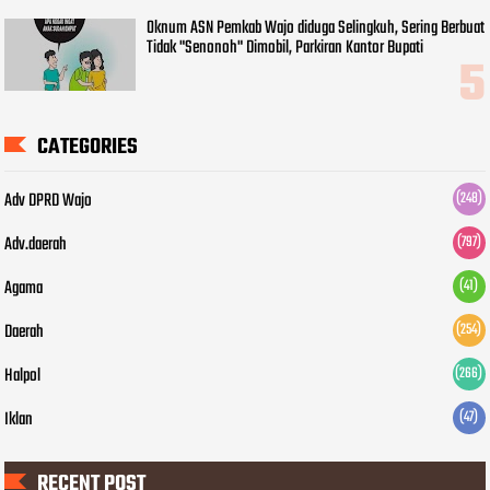
Oknum ASN Pemkab Wajo diduga Selingkuh, Sering Berbuat
Tidak "Senonoh" Dimobil, Parkiran Kantor Bupati
CATEGORIES
Adv DPRD Wajo
(248)
Adv.daerah
(797)
Agama
(41)
Daerah
(254)
Halpol
(266)
Iklan
(47)
RECENT POST