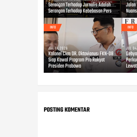
Serangan Terhadap Jurnalis Adalah
Jalan
Serangan Terhadap Kebebasan Pers
Nuans
INFO
INFO
JUL 11, 2026
JUL 04
Kolonel Ckm DR. Oktovianus: FKN-08
Gebya
Siap Kawal Program Pro Rakyat
Perku
Presiden Prabowo
Lewat
POSTING KOMENTAR