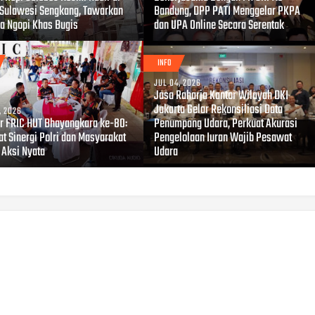
 Sulawesi Sengkang, Tawarkan
Bandung, DPP PATI Menggelar PKPA
a Ngopi Khas Bugis
dan UPA Online Secara Serentak
INFO
JUL 04, 2026
Jasa Raharja Kantor Wilayah DKI
Jakarta Gelar Rekonsiliasi Data
, 2026
r FRIC HUT Bhayangkara ke-80:
Penumpang Udara, Perkuat Akurasi
at Sinergi Polri dan Masyarakat
Pengelolaan Iuran Wajib Pesawat
 Aksi Nyata
Udara