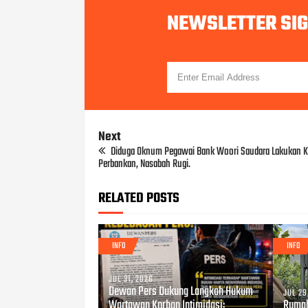
NEWSLETTER SI
Next
Diduga Oknum Pegawai Bank Woori Saudara Lakukan K
Perbankan, Nasabah Rugi.
RELATED POSTS
INFO
INFO
JUL 31, 2026
Dewan Pers Dukung Langkah Hukum
JUL 29
Wartawan Korban Intimidasi:
Rumah