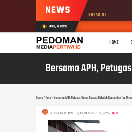
NEWS
BREAKING
AUG, 6 2026
wb_sunny
HOME
Bersama APH, Petugas 
Home
Info
Bersama APH, Petugas Rutan Rengat Geledah Kamar dan Tes Urin
MEDIA PERTIWI
DESEMBER 03, 2024
0