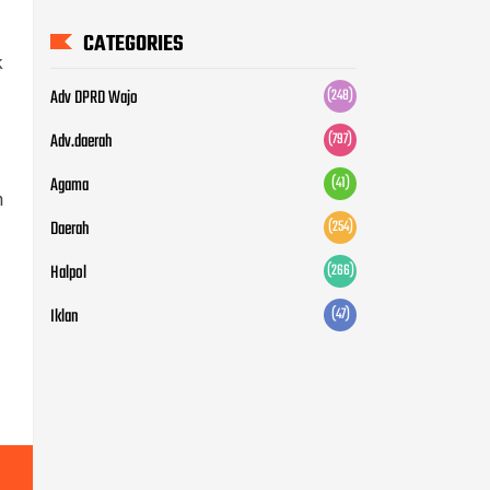
CATEGORIES
k
Adv DPRD Wajo
(248)
Adv.daerah
(797)
Agama
(41)
n
Daerah
(254)
Halpol
(266)
Iklan
(47)