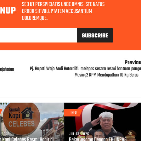
SED UT PERSPICIATIS UNDE OMNIS ISTE NATUS
GNUP
ERROR SIT VOLUPTATEM ACCUSANTIUM
DOLOREMQUE.
Previo
Pj. Bupati Wajo Andi Bataralifu melepas secara resmi bantuan panga
ejahatan
Masing2 KPM Mendapatkan 10 Kg Beras
INFO
, 2026
JUL 13, 2026
 Kopi Celebes Resmi Hadir di
Bekerjasama Dengan FH UNPAS