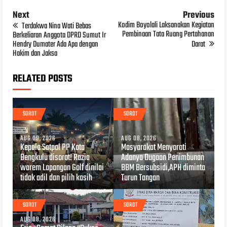
Next
Previous
Kodim Boyolali Laksanakan Kegiatan
Terdakwa Nina Wati Bebas
Pembinaan Tata Ruang Pertahanan
Berkeliaran Anggota DPRD Sumut Ir
Hendry Dumater Ada Apa dengan
Darat
Hakim dan Jaksa
RELATED POSTS
SOROT
SOROT
AUG 09, 2026
AUG 08, 2026
Kepala Satpol PP Kota
Masyarakat Menyoroti
Bengkulu disorot! Razia
Adanya Dugaan Penimbunan
warem Lapangan Golf dinilai
BBM Bersubsidi,APH diminta
tidak adil dan pilih kasih
Turun Tangan
SOROT
SOROT
AUG 08, 2026