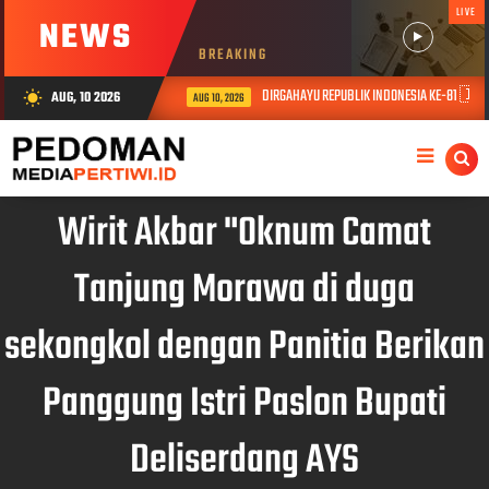
LIVE
NEWS
BREAKING
DIRGAHAYU REPUBLIK INDONESIA KE-81 🇮🇩
AUG, 10 2026
wb_sunny
AUG 10, 2026
Wirit Akbar "Oknum Camat
Tanjung Morawa di duga
sekongkol dengan Panitia Berikan
Panggung Istri Paslon Bupati
Deliserdang AYS