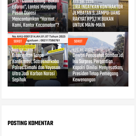
Fric : Camat Bilang “Bukan
AUG 08, 2026
Edaran”, Lantas Mengapa
LIRA INGATKAN KONTRAKTOR
Pesan Donasi
JEMBATAN S. JAMPU: UANG
Mencantumkan “Hormat
RAKYAT RP5,1 M BUKAN
Kami, Kantor Kecamatan”?
UNTUK MAIN-MAIN
SOROT
SOROT
AUG 08, 2026
AUG 07, 2026
Diberitakan Tanpa
Dewan Penasehat Sambar.id:
Konfirmasi, Satresnarkoba
Isu Surpres Pergantian
Polres Cimahi dan Yayasan
Kapolri Dinilai Menyesatkan,
Ultra Jadi Korban Narasi
Presiden Tetap Pemegang
Sepihak
Kewenangan
POSTING KOMENTAR