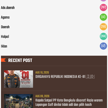
Adv.daerah
(797)
Agama
(41)
Daerah
(255)
Halpol
(266)
Iklan
(47)
RECENT POST
AUG 10, 2026
DIRGAHAYU REPUBLIK INDONESIA KE-81 🇮🇩
AUG 09, 2026
Kepala Satpol PP Kota Bengkulu disorot! Razia warem
Lapangan Golf dinilai tidak adil dan pilih kasih