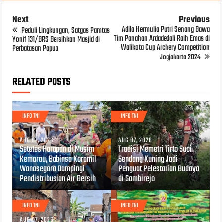
Next
Previous
Adila Hermulia Putri Senang Bawa
Peduli Lingkungan, Satgas Pamtas
Tim Panahan Ardadedali Raih Emas di
Yonif 131/BRS Bersihkan Masjid di
Walikota Cup Archery Competition
Perbatasan Papua
Jogjakarta 2024
RELATED POSTS
INFO TNI
INFO TNI
AUG 07, 2026
AUG 07, 2026
Setetes Harapan di Musim
Tradisi Memetri Tirto Suci
Kemarau, Babinsa Koramil
Sendang Kuning Jadi
Wonosegoro Dampingi
Penguat Pelestarian Budaya
Pendistribusian Air Bersih
di Sambirejo
INFO TNI
INFO TNI
AUG 07, 2026