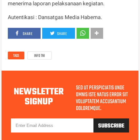
menerima laporan pelaksanaan kegiatan.
Autentikasi : Dansatgas Media Habema.
SHARE
SHARE
TAGS
INFO TNI
SED UT PERSPICIATIS UNDE
NEWSLETTER
OMNIS ISTE NATUS ERROR SIT
SIGNUP
VOLUPTATEM ACCUSANTIUM
DOLOREMQUE.