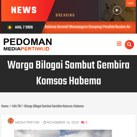
LIVE
NEWS
BREAKING
Musim Kemarau, Babinsa Koramil Wonosegoro Dampingi Pendistribusian Air Bersih
AUG, 7 2026
wb_sunny
AUG
Warga Bilogai Sambut Gembira
Komsos Habema
Home
Info TNI
Warga Bilogai Sambut Gembira Komsos Habema
MEDIA PERTIWI
NOVEMBER 16, 2024
0