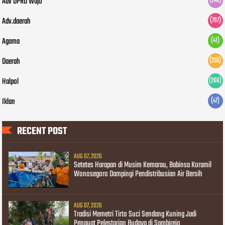
Adv DPRD Wajo
(248)
Adv.daerah
(797)
Agama
(41)
Daerah
(255)
Halpol
(266)
Iklan
(47)
RECENT POST
AUG 07, 2026
Setetes Harapan di Musim Kemarau, Babinsa Koramil
Wonosegoro Dampingi Pendistribusian Air Bersih
AUG 07, 2026
Tradisi Memetri Tirto Suci Sendang Kuning Jadi
Penguat Pelestarian Budaya di Sambirejo