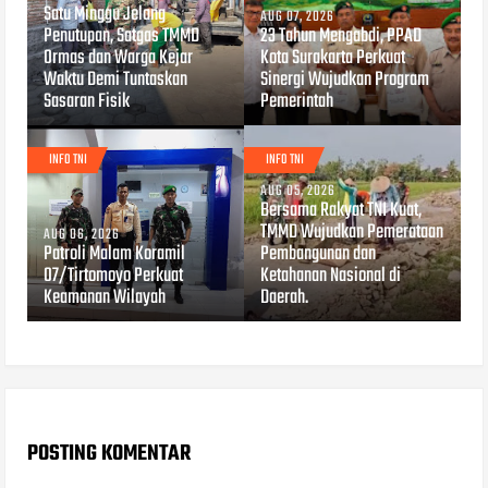
Satu Minggu Jelang
AUG 07, 2026
Penutupan, Satgas TMMD
23 Tahun Mengabdi, PPAD
Ormas dan Warga Kejar
Kota Surakarta Perkuat
Waktu Demi Tuntaskan
Sinergi Wujudkan Program
Sasaran Fisik
Pemerintah
INFO TNI
INFO TNI
AUG 05, 2026
Bersama Rakyat TNI Kuat,
TMMD Wujudkan Pemerataan
AUG 06, 2026
Patroli Malam Koramil
Pembangunan dan
07/Tirtomoyo Perkuat
Ketahanan Nasional di
Keamanan Wilayah
Daerah.
POSTING KOMENTAR