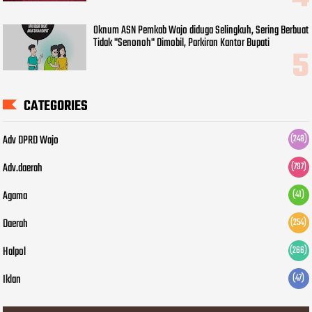
Oknum ASN Pemkab Wajo diduga Selingkuh, Sering Berbuat
Tidak "Senonoh" Dimobil, Parkiran Kantor Bupati
CATEGORIES
Adv DPRD Wajo
(248)
Adv.daerah
(797)
Agama
(41)
Daerah
(254)
Halpol
(266)
Iklan
(47)