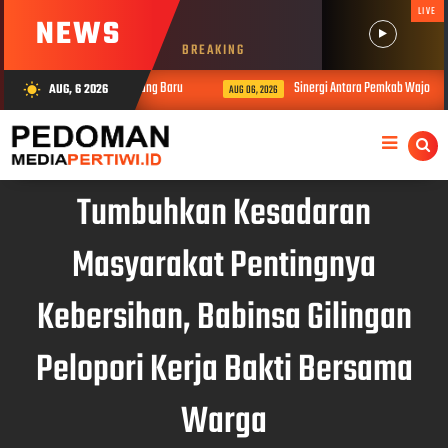
LIVE
NEWS
BREAKING
laturahmi Kapolres Wajo yang Baru
Sinergi Antara Pemkab Wajo dan P
AUG, 6 2026
wb_sunny
AUG 06, 2026
Tumbuhkan Kesadaran
Masyarakat Pentingnya
Kebersihan, Babinsa Gilingan
Pelopori Kerja Bakti Bersama
Warga