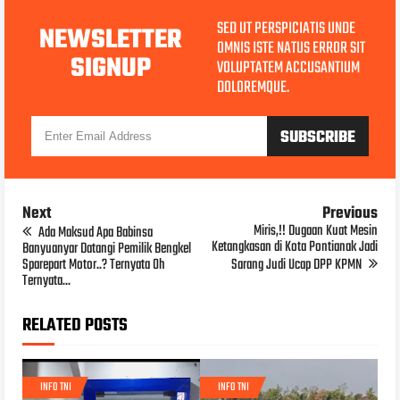
SED UT PERSPICIATIS UNDE
NEWSLETTER
OMNIS ISTE NATUS ERROR SIT
SIGNUP
VOLUPTATEM ACCUSANTIUM
DOLOREMQUE.
Next
Previous
Miris,!! Dugaan Kuat Mesin
Ada Maksud Apa Babinsa
Ketangkasan di Kota Pontianak Jadi
Banyuanyar Datangi Pemilik Bengkel
Sparepart Motor..? Ternyata Oh
Sarang Judi Ucap DPP KPMN
Ternyata...
RELATED POSTS
INFO TNI
INFO TNI