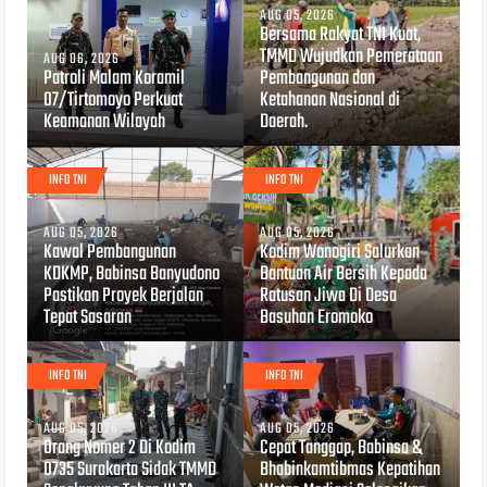
AUG 05, 2026
Bersama Rakyat TNI Kuat,
TMMD Wujudkan Pemerataan
AUG 06, 2026
Patroli Malam Koramil
Pembangunan dan
07/Tirtomoyo Perkuat
Ketahanan Nasional di
Keamanan Wilayah
Daerah.
INFO TNI
INFO TNI
AUG 05, 2026
AUG 05, 2026
Kawal Pembangunan
Kodim Wonogiri Salurkan
KDKMP, Babinsa Banyudono
Bantuan Air Bersih Kepada
Pastikan Proyek Berjalan
Ratusan Jiwa Di Desa
Tepat Sasaran
Basuhan Eromoko
INFO TNI
INFO TNI
AUG 05, 2026
AUG 05, 2026
Orang Nomer 2 Di Kodim
Cepat Tanggap, Babinsa &
0735 Surakarta Sidak TMMD
Bhabinkamtibmas Kepatihan