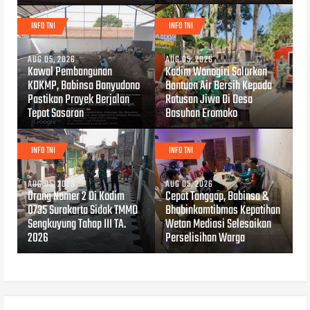
INFO TNI
INFO TNI
AUG 05, 2026
AUG 05, 2026
Kawal Pembangunan
Kodim Wonogiri Salurkan
KDKMP, Babinsa Banyudono
Bantuan Air Bersih Kepada
Pastikan Proyek Berjalan
Ratusan Jiwa Di Desa
Tepat Sasaran
Basuhan Eromoko
INFO TNI
INFO TNI
AUG 05, 2026
AUG 05, 2026
Orang Nomer 2 Di Kodim
Cepat Tanggap, Babinsa &
0735 Surakarta Sidak TMMD
Bhabinkamtibmas Kepatihan
Sengkuyung Tahap III TA.
Wetan Mediasi Selesaikan
2026
Perselisihan Warga