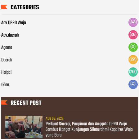
CATEGORIES
Adv DPRD Wajo
(248)
Adv.daerah
(797)
Agama
(41)
Daerah
(254)
Halpol
(266)
Iklan
(47)
RECENT POST
AUG 06, 2026
Perkuat Sinergi, Pimpinan dan Anggota DPRD Wajo
Sambut Hangat Kunjungan Silaturahmi Kapolres Wajo
yang Baru