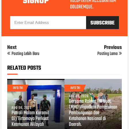
SIGNUP
VOLUPTATEM ACCUSANTIUM
DOLOREMQUE.
Next
Previous
Posting Lebih Baru
Posting Lama
RELATED POSTS
INFO TNI
INFO TNI
AUG 05, 2026
Bersama Rakyat TNI Kuat,
TMMD Wujudkan Pemerataan
AUG 06, 2026
Patroli Malam Koramil
Pembangunan dan
07/Tirtomoyo Perkuat
Ketahanan Nasional di
Keamanan Wilayah
Daerah.