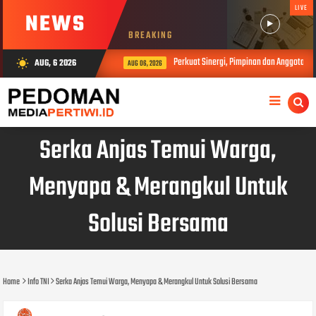
LIVE
NEWS
BREAKING
Perkuat Sinergi, Pimpinan dan Anggota DP
AUG, 6 2026
wb_sunny
AUG 06, 2026
Serka Anjas Temui Warga,
Menyapa & Merangkul Untuk
Solusi Bersama
Home
Info TNI
Serka Anjas Temui Warga, Menyapa & Merangkul Untuk Solusi Bersama