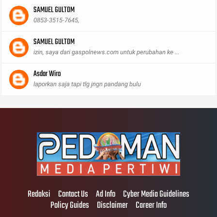
SAMUEL GULTOM
0853-3515-7645,
SAMUEL GULTOM
izin, saya dari gaspolnews.com untuk perubahan ke ...
Asdar Wiro
laporkan saja tapi tlg jngn pandang bulu
Redaksi
Contact Us
Ad Info
Cyber Media Guidelines
Policy Guides
Disclaimer
Career Info