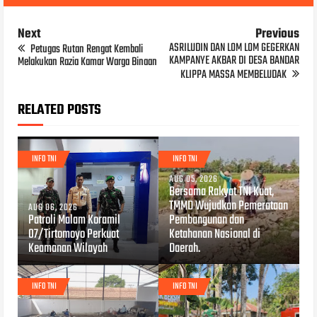
Next
Previous
ASRILUDIN DAN LOM LOM GEGERKAN
Petugas Rutan Rengat Kembali
KAMPANYE AKBAR DI DESA BANDAR
Melakukan Razia Kamar Warga Binaan
KLIPPA MASSA MEMBELUDAK
RELATED POSTS
INFO TNI
INFO TNI
AUG 05, 2026
Bersama Rakyat TNI Kuat,
TMMD Wujudkan Pemerataan
AUG 06, 2026
Patroli Malam Koramil
Pembangunan dan
07/Tirtomoyo Perkuat
Ketahanan Nasional di
Keamanan Wilayah
Daerah.
INFO TNI
INFO TNI