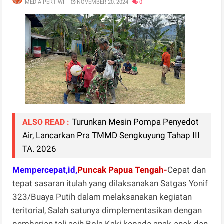
MEDIA PERTIWI
NOVEMBER 20, 2024
0
Turunkan Mesin Pompa Penyedot
ALSO READ :
Air, Lancarkan Pra TMMD Sengkuyung Tahap III
TA. 2026
Mempercepat,id,
Puncak Papua Tengah-
Cepat dan
tepat sasaran itulah yang dilaksanakan Satgas Yonif
323/Buaya Putih dalam melaksanakan kegiatan
teritorial, Salah satunya dimplementasikan dengan
pemberian tali asih Bola Kaki kepada anak-anak dan