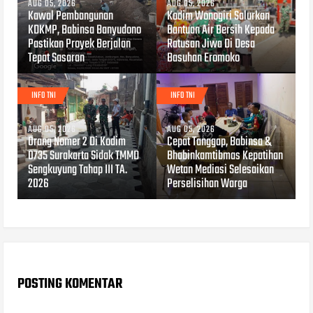
AUG 05, 2026
AUG 05, 2026
Kawal Pembangunan
Kodim Wonogiri Salurkan
KDKMP, Babinsa Banyudono
Bantuan Air Bersih Kepada
Pastikan Proyek Berjalan
Ratusan Jiwa Di Desa
Tepat Sasaran
Basuhan Eromoko
INFO TNI
INFO TNI
AUG 05, 2026
AUG 05, 2026
Orang Nomer 2 Di Kodim
Cepat Tanggap, Babinsa &
0735 Surakarta Sidak TMMD
Bhabinkamtibmas Kepatihan
Sengkuyung Tahap III TA.
Wetan Mediasi Selesaikan
2026
Perselisihan Warga
POSTING KOMENTAR