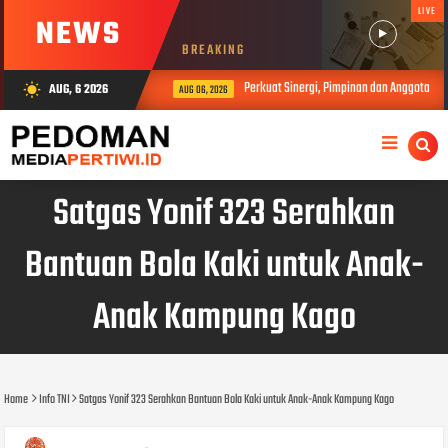
LIVE
NEWS
BREAKING
Perkuat Sinergi, Pimpinan dan Anggota DP
AUG, 6 2026
wb_sunny
AUG 06, 2026
Satgas Yonif 323 Serahkan
Bantuan Bola Kaki untuk Anak-
Anak Kampung Kago
Home
Info TNI
Satgas Yonif 323 Serahkan Bantuan Bola Kaki untuk Anak-Anak Kampung Kago