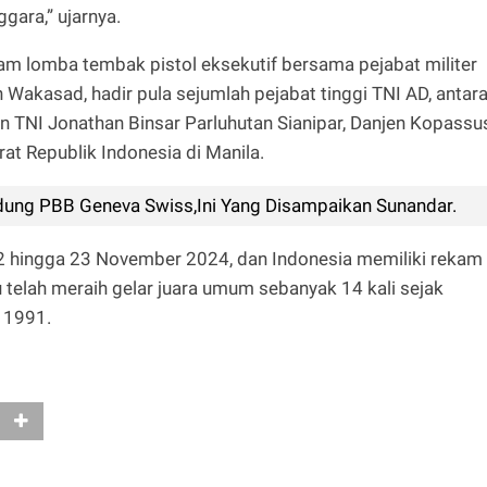
gara,” ujarnya.
lam lomba tembak pistol eksekutif bersama pejabat militer
 Wakasad, hadir pula sejumlah pejabat tinggi TNI AD, antar
jen TNI Jonathan Binsar Parluhutan Sianipar, Danjen Kopassu
rat Republik Indonesia di Manila.
dung PBB Geneva Swiss,Ini Yang Disampaikan Sunandar.
2 hingga 23 November 2024, dan Indonesia memiliki rekam
u telah meraih gelar juara umum sebanyak 14 kali sejak
n 1991.