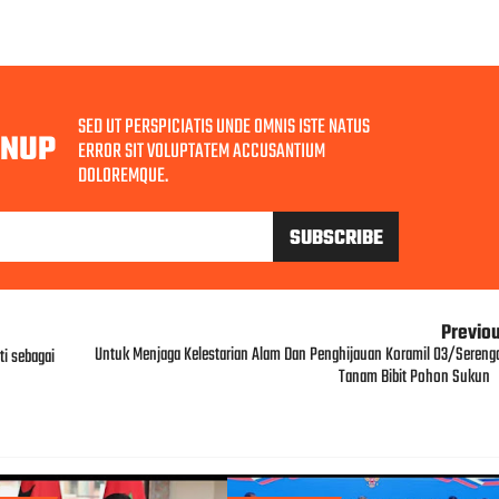
SED UT PERSPICIATIS UNDE OMNIS ISTE NATUS
GNUP
ERROR SIT VOLUPTATEM ACCUSANTIUM
DOLOREMQUE.
Previo
Untuk Menjaga Kelestarian Alam Dan Penghijauan Koramil 03/Sereng
i sebagai
Tanam Bibit Pohon Sukun