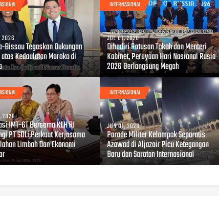
ASIONAL
INTERNASIONAL
, 2026
JUL 01, 2026
a-Bissau Tegaskan Dukungan
Dihadiri Ratusan Tokoh dan Menteri
 atas Kedaulatan Maroko di
Kabinet, Perayaan Hari Nasional Rusia
a
2026 Berlangsung Megah
ASIONAL
INTERNASIONAL
, 2026
asi IMT-GT Bersama KLH RI
JUN 01, 2026
ngi PT SDLi,Perkuat Kerjasama
Parade Militer Kelompok Separatis
lahan Limbah Dan Ekonomi
Azawad di Aljazair Picu Ketegangan
ar
Baru dan Sorotan Internasional