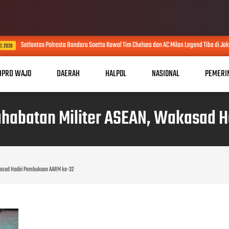
Satlantas Polresta Bandara Soetta Kawal Tim Chelsea dan AC Milan Legend Tiba di Jakarta
DPRD WAJO
DAERAH
HALPOL
NASIONAL
PEMERI
ahabatan Militer ASEAN, Wakasad 
kasad Hadiri Pembukaan AARM ke-32