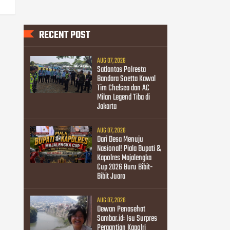
RECENT POST
AUG 07, 2026
Satlantas Polresta
Bandara Soetta Kawal
Tim Chelsea dan AC
Milan Legend Tiba di
Jakarta
AUG 07, 2026
Dari Desa Menuju
Nasional! Piala Bupati &
Kapolres Majalengka
Cup 2026 Buru Bibit-
Bibit Juara
AUG 07, 2026
Dewan Penasehat
Sambar.id: Isu Surpres
Pergantian Kapolri