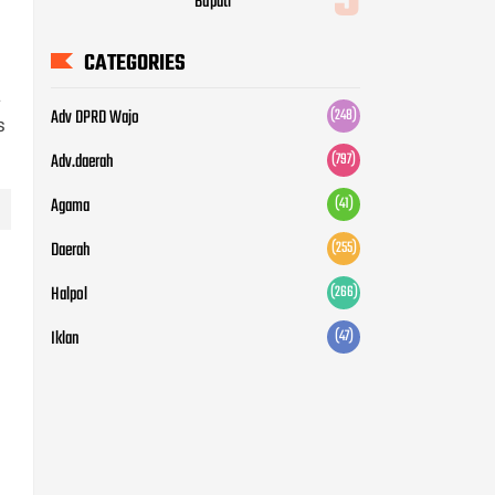
Halpol
(266)
Iklan
(47)
a
s