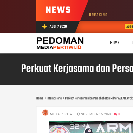
NEWS
BREAKING
AUG, 7 2026
wb_sunny
AUG 07, 2026
HOME
Perkuat Kerjasama dan Pers
Home
Internasional
Perkuat Kerjasama dan Persahabatan Militer ASEAN, Wa
MEDIA PERTIWI
NOVEMBER 15, 2024
0