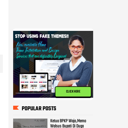
CLICK HERE
POPULAR POSTS
Ketua BPKP Wajo,Memo
Walsus Bupati Di Duga
Mencederai Pemerintahan
Pammase.
BPKP Harap KPK Turun
Memeriksa Pekerjaan Proyek
Milyaran di Kabupatan Wajo
Kasus Pembangunan Pasar
Tempe Ditangani Polda,
Diduga 8 Orang Terpanggil