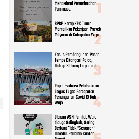
Rapat Evaluasi Pelaksanaan
Gogus Tugas Percepatan
Penanganan Covid 19 Kab
Wajo
Oknum ASN Pemkab Wajo
diduga Selingkuh, Sering
Berbuat Tidak "Senonoh"
Dimobil, Parkiran Kantor
Bupati
CATEGORIES
Adv DPRD Wajo
(248)
Adv.daerah
(797)
Agama
(41)
Daerah
(255)