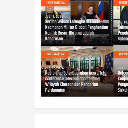
INTERNASIONAL
INTERN
JUL 11, 2026
Seruan Wilson Lalengke di Forum
JUL 01
Keamanan Militer Global: Penghentian
Guine
Konflik Rusia-Ukraina adalah
Penuh
Keharusan
Sahar
INTERNASIONAL
INTERN
JUN 27, 2026
JUN 19
Rusia Siap Selenggarakan Acara Tele-
Deleg
conference Internasional tentang
Kunju
Wilayah Kherson dan Pencarian
Pengo
Perdamaian
Sirkul