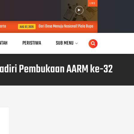
LIVE
Dari Desa Menuju Nasional! Piala Bupati & Kapolres Majalengka Cup 2026 Bur
AUG 07, 2026
NTAH
PERISTIWA
SUB MENU
Hadiri Pembukaan AARM ke-32