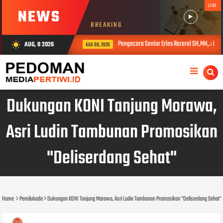
LIVE
NEWS
BREAKING
Pengacara Senior Erles Rareral SH,MH,.: Perlu E
AUG, 8 2026
wb_sunny
AUG 08, 2026
Dukungan KONI Tanjung Morawa,
Asri Ludin Tambunan Promosikan
"Deliserdang Sehat"
Home
Pemilukada
Dukungan KONI Tanjung Morawa, Asri Ludin Tambunan Promosikan "Deliserdang Sehat"