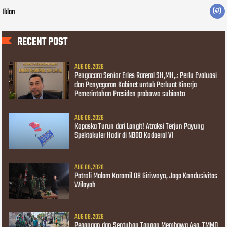
Iklan
(47)
RECENT POST
AUG 08, 2026
Pengacara Senior Erles Rareral SH,MH,.: Perlu Evaluasi
dan Penyegaran Kabinet untuk Perkuat Kinerja
Pemerintahan Presiden prabowo subianto
AUG 08, 2026
Kopaska Turun dari Langit! Atraksi Terjun Payung
Spektakuler Hadir di NBOD Kodaeral VI
AUG 08, 2026
Patroli Malam Koramil 08 Giriwoyo, Jaga Kondusivitas
Wilayah
AUG 08, 2026
Pegangan dan Sentuhan Tangan Membawa Asa, TMMD