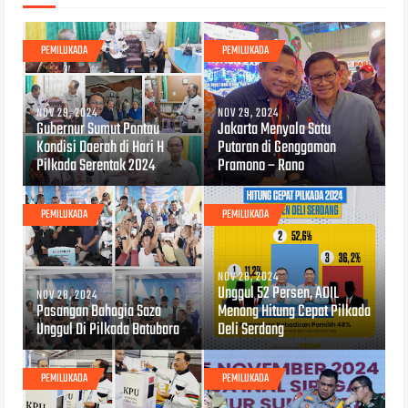
PEMILUKADA
PEMILUKADA
NOV 29, 2024
NOV 29, 2024
Gubernur Sumut Pantau
Jakarta Menyala Satu
Kondisi Daerah di Hari H
Putaran di Genggaman
Pilkada Serentak 2024
Pramono – Rano
PEMILUKADA
PEMILUKADA
NOV 28, 2024
Unggul 52 Persen, ADIL
NOV 28, 2024
Pasangan Bahagia Saza
Menang Hitung Cepat Pilkada
Unggul Di Pilkada Batubara
Deli Serdang
PEMILUKADA
PEMILUKADA