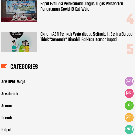
Rapat Evaluasi Pelaksanaan Gogus Tugas Percepatan
Penanganan Covid 19 Kab Wajo
Oknum ASN Pemkab Wajo diduga Selingkuh, Sering Berbuat
Tidak "Senonoh" Dimobil, Parkiran Kantor Bupati
CATEGORIES
Adv DPRD Wajo
(248)
Adv.daerah
(797)
Agama
(41)
Daerah
(255)
Halpol
(266)