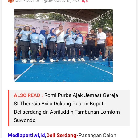
MEDIA PERTIWI
NOVEMBER 10, 2024
0
Romi Purba Ajak Jemaat Gereja
ALSO READ :
St.Theresia Avila Dukung Paslon Bupati
Deliserdang dr. Asriluddin Tambunan-Lomlom
Suwondo
Mediapertiwi,id,
Deli Serdang-
Pasangan Calon