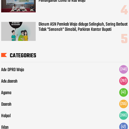
Penanganan Covid 19 Kab Wajo
Oknum ASN Pemkab Wajo diduga Selingkuh, Sering Berbuat
Tidak "Senonoh" Dimobil, Parkiran Kantor Bupati
CATEGORIES
Adv DPRD Wajo
(248)
Adv.daerah
(797)
Agama
(41)
Daerah
(255)
Halpol
(266)
Iklan
(47)