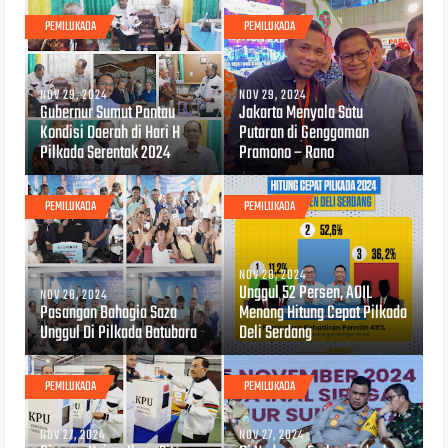
PEMILUKADA
PEMILUKADA
NOV 29, 2024
NOV 29, 2024
Gubernur Sumut Pantau
Jakarta Menyala Satu
Kondisi Daerah di Hari H
Putaran di Genggaman
Pilkada Serentak 2024
Pramono – Rano
PEMILUKADA
PEMILUKADA
NOV 28, 2024
Unggul 52 Persen, ADIL
NOV 28, 2024
Pasangan Bahagia Saza
Menang Hitung Cepat Pilkada
Unggul Di Pilkada Batubara
Deli Serdang
PEMILUKADA
PEMILUKADA
NOV 27, 2024
NOV 27, 2024