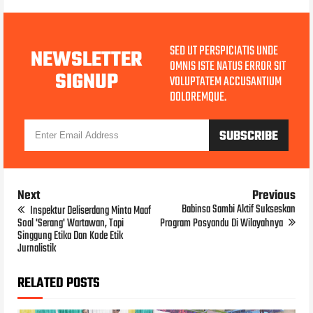
SED UT PERSPICIATIS UNDE
NEWSLETTER
OMNIS ISTE NATUS ERROR SIT
SIGNUP
VOLUPTATEM ACCUSANTIUM
DOLOREMQUE.
Next
Previous
Babinsa Sambi Aktif Sukseskan
Inspektur Deliserdang Minta Maaf
Soal 'Serang' Wartawan, Tapi
Program Posyandu Di Wilayahnya
Singgung Etika Dan Kode Etik
Jurnalistik
RELATED POSTS