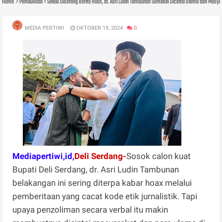
Home
Pemilukada
Selalu Diserang Berita Hoax, dr. Asri Ludin Tambunan Semakin Dicintai Ulama dan Masya
MEDIA PERTIWI
OKTOBER 19, 2024
0
Mediapertiwi,id,
Deli Serdang-
Sosok calon kuat
Bupati Deli Serdang, dr. Asri Ludin Tambunan
belakangan ini sering diterpa kabar hoax melalui
pemberitaan yang cacat kode etik jurnalistik. Tapi
upaya penzoliman secara verbal itu makin