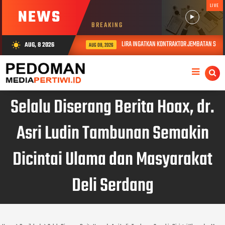
LIVE
NEWS
BREAKING
LIRA INGATKAN KONTRAKTOR JEMBATAN S. JAMPU:
AUG, 8 2026
wb_sunny
AUG 08, 2026
Selalu Diserang Berita Hoax, dr.
Asri Ludin Tambunan Semakin
Dicintai Ulama dan Masyarakat
Deli Serdang