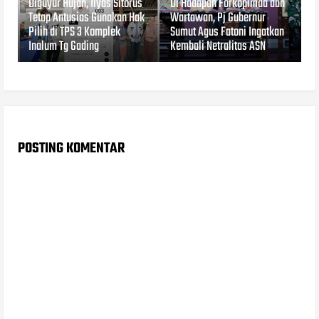
Diguyur Hujan, Ilyas Sitorus
Di Hadapan Forkopimda dan
Tetap Antusias Gunakan Hak
Wartawan, Pj Gubernur
Pilih di TPS 3 Komplek
Sumut Agus Fatoni Ingatkan
Inalum Tg Gading
Kembali Netralitas ASN
POSTING KOMENTAR